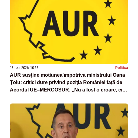
18 feb. 2026, 10:53
Politica
AUR susține moțiunea împotriva ministrului Oana
Țoiu: critici dure privind poziția României față de
Acordul UE–MERCOSUR: „Nu a fost o eroare, ci o
opțiune politică asumată”