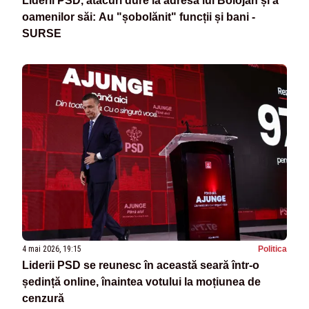
Liderii PSD, atacuri dure la adresa lui Bolojan și a
oamenilor săi: Au "șobolănit" funcții și bani -
SURSE
4 mai 2026, 19:15
Politica
Liderii PSD se reunesc în această seară într-o
ședință online, înaintea votului la moțiunea de
cenzură