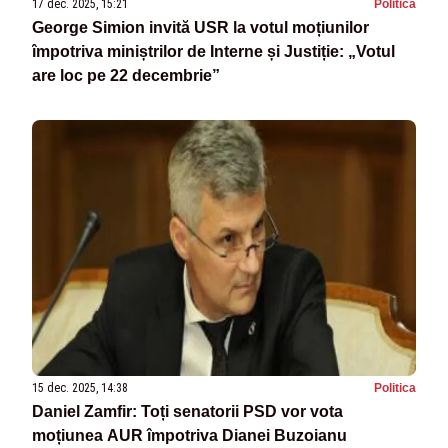
17 dec. 2025, 15:21
Politica
George Simion invită USR la votul moțiunilor
împotriva miniștrilor de Interne și Justiție: „Votul
are loc pe 22 decembrie”
15 dec. 2025, 14:38
Politica
Daniel Zamfir: Toți senatorii PSD vor vota
moțiunea AUR împotriva Dianei Buzoianu