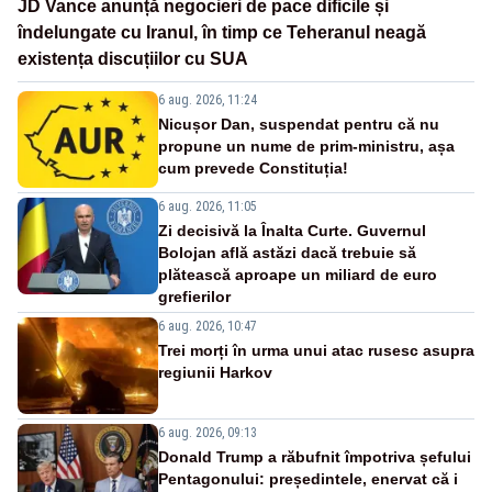
JD Vance anunță negocieri de pace dificile și
îndelungate cu Iranul, în timp ce Teheranul neagă
existența discuțiilor cu SUA
6 aug. 2026, 11:24
Nicușor Dan, suspendat pentru că nu
propune un nume de prim-ministru, așa
cum prevede Constituția!
6 aug. 2026, 11:05
Zi decisivă la Înalta Curte. Guvernul
Bolojan află astăzi dacă trebuie să
plătească aproape un miliard de euro
grefierilor
6 aug. 2026, 10:47
Trei morți în urma unui atac rusesc asupra
regiunii Harkov
6 aug. 2026, 09:13
Donald Trump a răbufnit împotriva șefului
Pentagonului: președintele, enervat că i