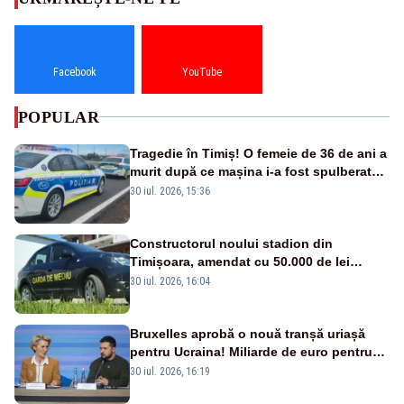
Facebook
YouTube
POPULAR
Tragedie în Timiș! O femeie de 36 de ani a
murit după ce mașina i-a fost spulberată
de tren
30 iul. 2026, 15:36
Constructorul noului stadion din
Timișoara, amendat cu 50.000 de lei
pentru peste 700 de tone de deșeuri
30 iul. 2026, 16:04
Bruxelles aprobă o nouă tranșă uriașă
pentru Ucraina! Miliarde de euro pentru
armament și apărare
30 iul. 2026, 16:19