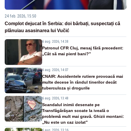
24 feb. 2026, 15:50
Complot dejucat în Serbia: doi bărbați, suspectați că
plănuiau asasinarea lui Vučić
6 aug. 2026, 14:38
Patronul CFR Cluj, mesaj fără precedent:
„Cât să mai pierd bani?”
6 aug. 2026, 14:07
CNAIR: Accidentele rutiere provoacă mai
multe decese în rândul tinerilor decât
tuberculoza și drogurile
6 aug. 2026, 13:48
Scandalul inimii desenate pe
Transfăgărășan scoate la iveală o
problemă mult mai gravă. Ghizii montani:
„Nu este un caz izolat”
6 aug. 2026, 13:16