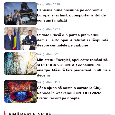
6 aug. 2026, 14:09
Canicula pune presiune pe economia
Europei și schimbă comportamentul de
consum (analiză)
6 aug. 2026, 12:53
Sfidare uriașă din partea premierului
demis Ilie Bolojan. A refuzat să răspundă
despre centralele pe cărbune
6 aug. 2026, 12:50
Ministerul Energiei, apel către români să-
și REDUCĂ VOLUNTAR consumul de
energie. Măsură fără precedent în ultimele
decenii
6 aug. 2026, 11:18
Cât a ajuns să coste o cazare la Cluj-
Napoca în weekendul UNTOLD 2026:
Prețuri record pe noapte
URMĂREȘTE-NE PE