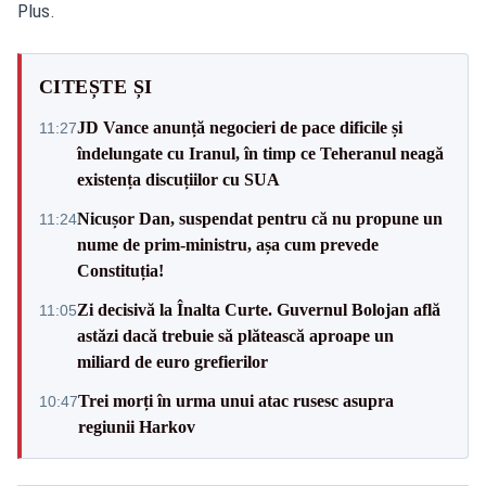
Plus.
CITEȘTE ȘI
JD Vance anunță negocieri de pace dificile și
11:27
îndelungate cu Iranul, în timp ce Teheranul neagă
existența discuțiilor cu SUA
Nicușor Dan, suspendat pentru că nu propune un
11:24
nume de prim-ministru, așa cum prevede
Constituția!
Zi decisivă la Înalta Curte. Guvernul Bolojan află
11:05
astăzi dacă trebuie să plătească aproape un
miliard de euro grefierilor
Trei morți în urma unui atac rusesc asupra
10:47
regiunii Harkov