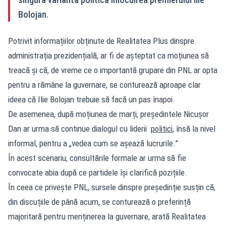
Bolojan.
Potrivit informațiilor obținute de Realitatea Plus dinspre
administrația prezidențială, ar fi de așteptat ca moțiunea să
treacă și că, de vreme ce o importantă grupare din PNL ar opta
pentru a rămâne la guvernare, se conturează aproape clar
ideea că Ilie Bolojan trebuie să facă un pas înapoi.
De asemenea, după moțiunea de marți, președintele Nicușor
Dan ar urma să continue dialogul cu liderii
politici
, însă la nivel
informal, pentru a „vedea cum se așează lucrurile.”
În acest scenariu, consultările formale ar urma să fie
convocate abia după ce partidele își clarifică pozițiile.
În ceea ce privește PNL, sursele dinspre președinție susțin că,
din discuțiile de până acum, se conturează o preferință
majoritară pentru menținerea la guvernare, arată Realitatea