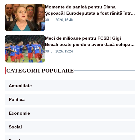
Momente de panică pentru Diana
Șoșoacă! Eurodeputata a fost rănită într-
un accident rutier
30 iul. 2026, 16:48
Meci de milioane pentru FCSB! Gigi
Becali poate pierde o avere dacă echipa
este eliminată de FK Auda
30 iul. 2026, 15:24
CATEGORII POPULARE
Actualitate
Politica
Economie
Social