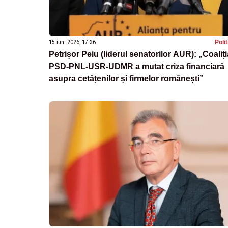
15 iun. 2026, 17:36
Poli
Petrișor Peiu (liderul senatorilor AUR): „Coaliți
PSD-PNL-USR-UDMR a mutat criza financiară
asupra cetățenilor și firmelor românești”