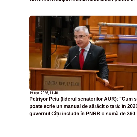
rămâne la putere”
19 apr. 2026, 11:40
Petrișor Peiu (liderul senatorilor AUR): ”Cum 
poate scrie un manual de sărăcit o țară: în 202
guvernul Cîțu include în PNRR o sumă de 360
de milioane de euro pentru achiziția a 12 trenur
cu hidrogen”