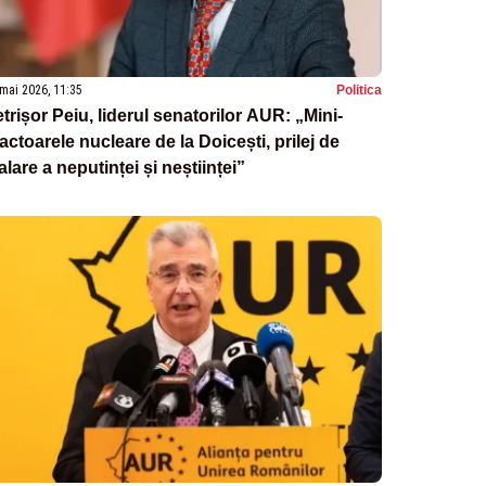
mai 2026, 11:35
Politica
trișor Peiu, liderul senatorilor AUR: „Mini-
actoarele nucleare de la Doicești, prilej de
alare a neputinței și neștiinței”