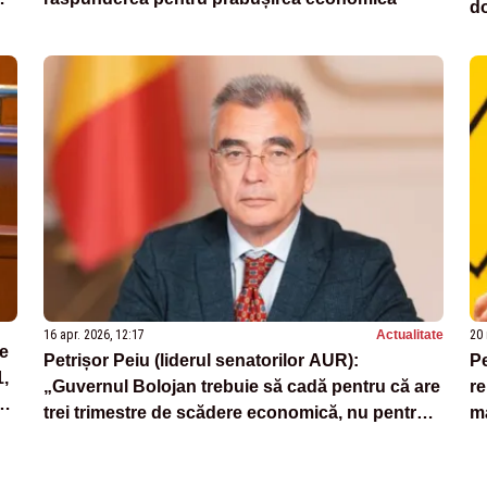
do
16 apr. 2026, 12:17
Actualitate
20 
se
Petrișor Peiu (liderul senatorilor AUR):
P
1,
„Guvernul Bolojan trebuie să cadă pentru că are
re
trei trimestre de scădere economică, nu pentru
ma
i
că s-a certat Grindeanu cu Bolojan!”
co