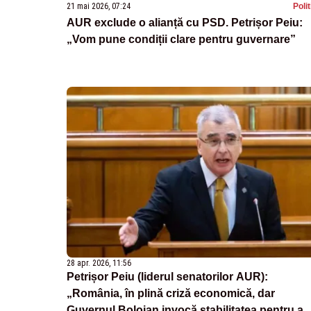
21 mai 2026, 07:24
Poli
AUR exclude o alianță cu PSD. Petrișor Peiu:
„Vom pune condiții clare pentru guvernare”
28 apr. 2026, 11:56
Petrișor Peiu (liderul senatorilor AUR):
„România, în plină criză economică, dar
Guvernul Bolojan invocă stabilitatea pentru a