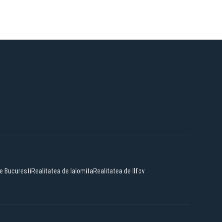
e Bucuresti
Realitatea de Ialomita
Realitatea de Ilfov