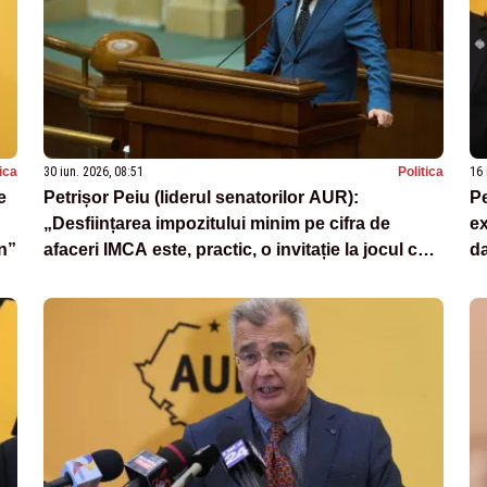
tica
30 iun. 2026, 08:51
Politica
16 
e
Petrișor Peiu (liderul senatorilor AUR):
Pe
„Desființarea impozitului minim pe cifra de
ex
an”
afaceri IMCA este, practic, o invitație la jocul cu
da
profiturile care va alimenta teoria
«optimizărilor»”