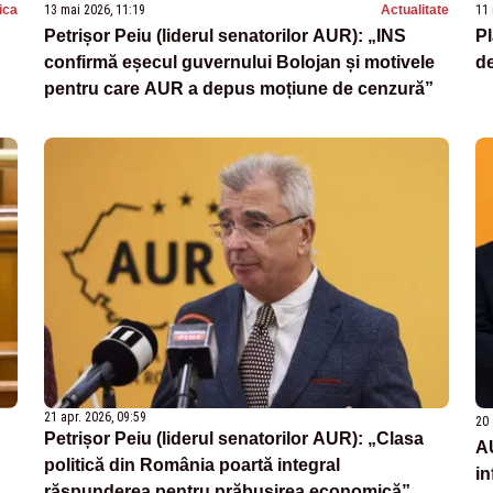
tica
13 mai 2026, 11:19
Actualitate
11 
Petrișor Peiu (liderul senatorilor AUR): „INS
Pl
confirmă eșecul guvernului Bolojan și motivele
de
pentru care AUR a depus moțiune de cenzură”
21 apr. 2026, 09:59
20 
Petrișor Peiu (liderul senatorilor AUR): „Clasa
A
politică din România poartă integral
in
răspunderea pentru prăbușirea economică”