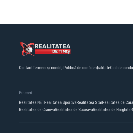
Contact
Termeni și condiții
Politică de confidențialitate
Cod de condu
Parteneri:
Realitatea.NET
Realitatea Sportiva
Realitatea Star
Realitatea de Car
Realitatea de Craiova
Realitatea de Suceava
Realitatea de Harghita
R