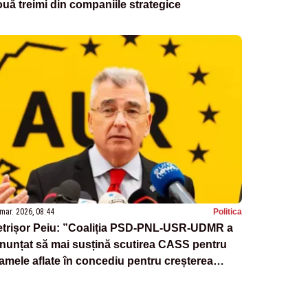
uă treimi din companiile strategice
mar. 2026, 08:44
Politica
etrișor Peiu: ”Coaliția PSD-PNL-USR-UDMR a
nunțat să mai susțină scutirea CASS pentru
mele aflate în concediu pentru creșterea
piilor”