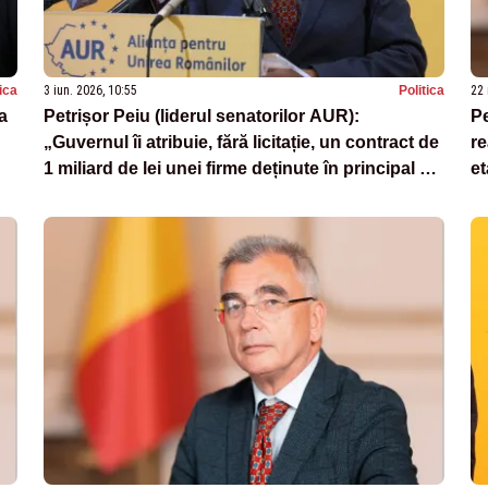
tica
3 iun. 2026, 10:55
Politica
22 
a
Petrișor Peiu (liderul senatorilor AUR):
Pe
„Guvernul îi atribuie, fără licitație, un contract de
re
1 miliard de lei unei firme deținute în principal de
et
un concitadin al premierului”