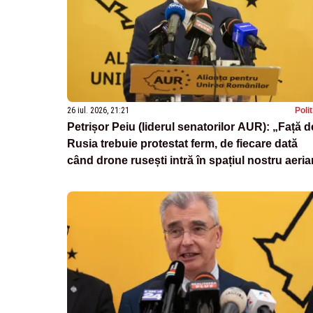
26 iul. 2026, 21:21
Poli
Petrișor Peiu (liderul senatorilor AUR): „Față d
Rusia trebuie protestat ferm, de fiecare dată
când drone rusești intră în spațiul nostru aeri