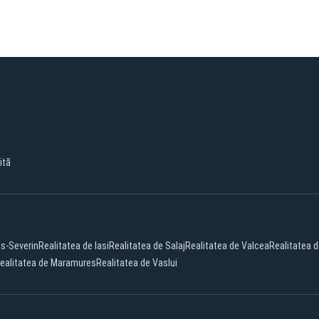
ită
as-Severin
Realitatea de Iasi
Realitatea de Salaj
Realitatea de Valcea
Realitatea d
ealitatea de Maramures
Realitatea de Vaslui