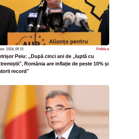
iun. 2026, 09:33
Politica
trișor Peiu: „După cinci ani de „luptă cu
tremiștii”, România are inflație de peste 10% și
torii record”