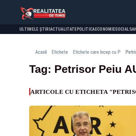
ULTIMELE ȘTIRI
ACTUALITATE
POLITICA
ECONOMIE
SOCIAL
SA
Acasă
Etichete
Etichete care încep cu P
Petri
Tag: Petrisor Peiu 
ARTICOLE CU ETICHETA "PETRIS