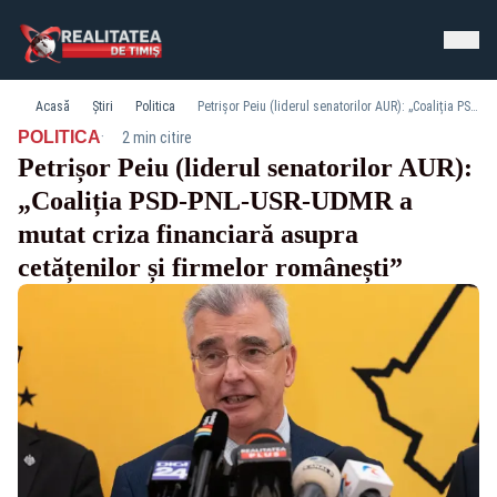
Acasă
Știri
Politica
Petrișor Peiu (liderul senatorilor AUR): „Coaliția PSD-PNL-USR-UDMR a mutat criza financiară asupra cetățenilor și firmelor românești”
·
POLITICA
2 min citire
Petrișor Peiu (liderul senatorilor AUR):
„Coaliția PSD-PNL-USR-UDMR a
mutat criza financiară asupra
cetățenilor și firmelor românești”