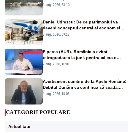
război mondial
1 aug. 2026, 23:10
Daniel Udrescu: De ce patrimoniul va
deveni conceptul central al economiei
viitoare?
2 aug. 2026, 09:22
Piperea (AUR): România a evitat
retrogradarea la junk pentru că era o
catastrofă pentru bănci și fondurile de
2 aug. 2026, 10:01
pensii
Avertisment sumbru de la Apele Române:
Debitul Dunării va continua să scadă.
Cernavodă s-ar putea închide în 4 zile
1 aug. 2026, 18:08
CATEGORII POPULARE
Actualitate