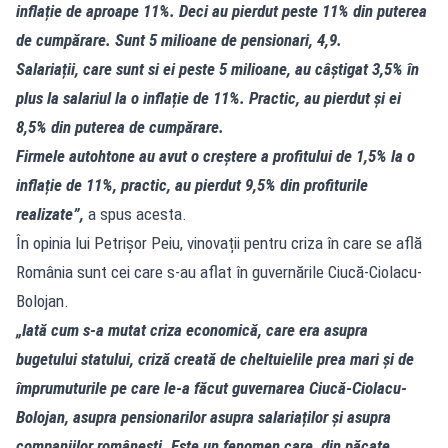
inflație de aproape 11%. Deci au pierdut peste 11% din puterea
de cumpărare. Sunt 5 milioane de pensionari, 4,9.
Salariații, care sunt si ei peste 5 milioane, au câștigat 3,5% în
plus la salariul la o inflație de 11%. Practic, au pierdut și ei
8,5% din puterea de cumpărare.
Firmele autohtone au avut o creștere a profitului de 1,5% la o
inflație de 11%, practic, au pierdut 9,5% din profiturile
realizate”,
a spus acesta.
În opinia lui Petrișor Peiu, vinovații pentru criza în care se află
România sunt cei care s-au aflat în guvernările Ciucă-Ciolacu-
Bolojan.
„Iată cum s-a mutat criza economică, care era asupra
bugetului statului, criză creată de cheltuielile prea mari și de
împrumuturile pe care le-a făcut guvernarea Ciucă-Ciolacu-
Bolojan, asupra pensionarilor asupra salariaților și asupra
companiilor românești. Este un fenomen care, din păcate,