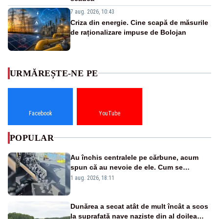
7 aug. 2026, 10:43
Criza din energie. Cine scapă de măsurile
de raționalizare impuse de Bolojan
URMĂREȘTE-NE PE
Facebook
YouTube
POPULAR
Au închis centralele pe cărbune, acum
spun că au nevoie de ele. Cum se
pasează vina în plină criză energetică
1 aug. 2026, 18:11
Dunărea a secat atât de mult încât a scos
la suprafață nave naziste din al doilea