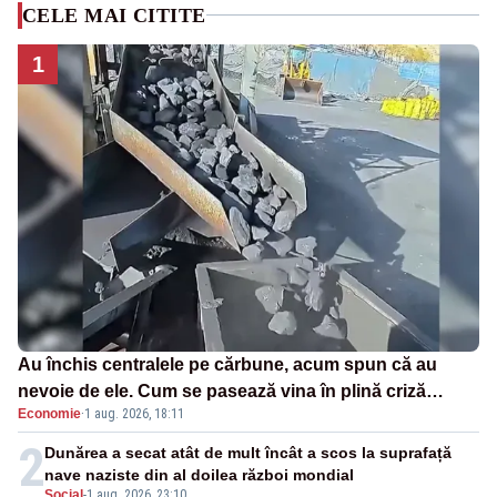
CELE MAI CITITE
1
Au închis centralele pe cărbune, acum spun că au
nevoie de ele. Cum se pasează vina în plină criză
Economie
·
1 aug. 2026, 18:11
energetică
2
Dunărea a secat atât de mult încât a scos la suprafață
nave naziste din al doilea război mondial
Social
-
1 aug. 2026, 23:10