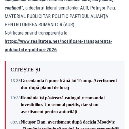
continuă”,
a declarat liderul senatorilor AUR, Petrișor Peiu.
MATERIAL PUBLICITAR POLITIC PARTIDUL ALIANȚA
PENTRU UNIREA ROMANILOR (AUR).
Notificare privind transparența la
https://www.realitatea.net/notificare-transparenta-
publicitate-politica-2026
CITEȘTE ȘI
Groenlanda îi pune frână lui Trump. Avertisment
13:35
dur după planul de foraj
România își păstrează ratingul recomandat
10:38
investițiilor. Un semnal pozitiv, dar și un
avertisment pentru autorități
Nicușor Dan, avertisment după decizia Moody’s:
08:51
„România trebuie să revină la creștere economică”