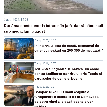
7 aug. 2026, 14:03
Dunărea crește ușor la intrarea în țară, dar rămâne mult
sub media lunii august
7 aug. 2026, 13:02
În intervalul orar de seară, consumul de
curent „a scăzut cu 200-300 de megawați”
7 aug. 2026, 10:57
ANSVSA a negociat, la Ankara, un acord
pentru facilitarea tranzitului prin Turcia al
carcaselor de ovine și bovine
7 aug. 2026, 10:51
Bolojan: Nivelul Dunării asigură o
funcționare a centralei de la Cernavodă
de patru-cinci zile dacă debitele vor
scădea