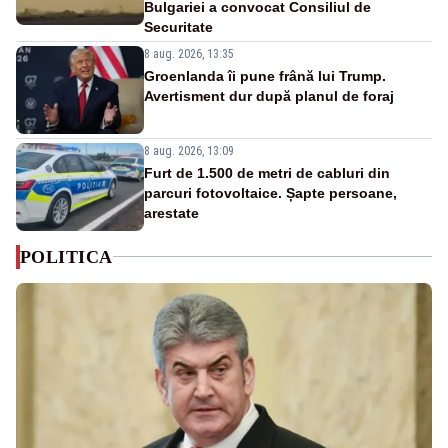
Bulgariei a convocat Consiliul de
Securitate
8 aug. 2026, 13:35
Groenlanda îi pune frână lui Trump.
Avertisment dur după planul de foraj
8 aug. 2026, 13:09
Furt de 1.500 de metri de cabluri din
parcuri fotovoltaice. Șapte persoane,
arestate
POLITICA