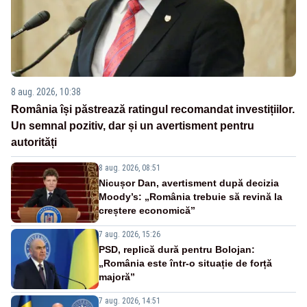
8 aug. 2026, 10:38
România își păstrează ratingul recomandat investițiilor.
Un semnal pozitiv, dar și un avertisment pentru
autorități
8 aug. 2026, 08:51
Nicușor Dan, avertisment după decizia
Moody’s: „România trebuie să revină la
creștere economică”
7 aug. 2026, 15:26
PSD, replică dură pentru Bolojan:
„România este într-o situație de forță
majoră”
7 aug. 2026, 14:51