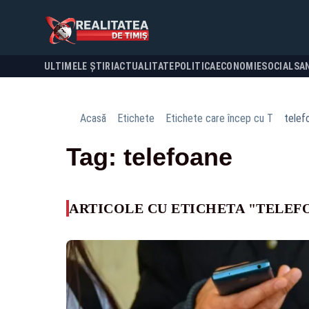
ULTIMELE ȘTIRI
ACTUALITATE
POLITICA
ECONOMIE
SOCIAL
SA
Acasă
Etichete
Etichete care încep cu T
telef
Tag: telefoane
ARTICOLE CU ETICHETA "TELEF