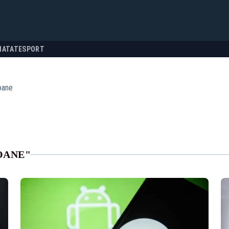
NATATE
SPORT
oane
OANE"