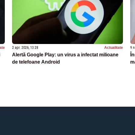
ate
2 apr. 2026, 13:28
Actualitate
9 n
i
Alertă Google Play: un virus a infectat milioane
În
de telefoane Android
m