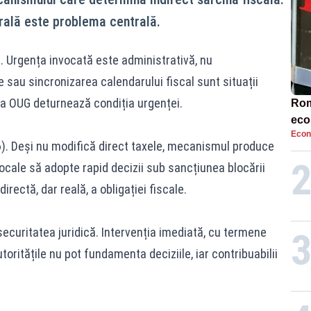
rală este problema centrală.
). Urgența invocată este administrativă, nu
ve sau sincronizarea calendarului fiscal sunt situații
rea OUG deturnează condiția urgenței.
Rom
eco
Econ
rat
(6). Deși nu modifică direct taxele, mecanismul produce
neg
locale să adopte rapid decizii sub sancțiunea blocării
irectă, dar reală, a obligației fiscale.
, securitatea juridică. Intervenția imediată, cu termene
oritățile nu pot fundamenta deciziile, iar contribuabilii