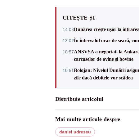
CITEȘTE ȘI
Dunărea crește ușor la intrare
14:03
În intervalul orar de seară, c
13:02
ANSVSA a negociat, la Ankara, 
10:57
carcaselor de ovine și bovine
Bolojan: Nivelul Dunării asigur
10:51
zile dacă debitele vor scădea
Distribuie articolul
Mai multe articole despre
daniel udrescu