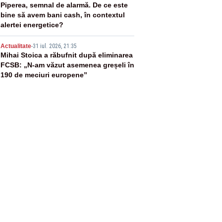
4
Piperea, semnal de alarmă. De ce este
bine să avem bani cash, în contextul
alertei energetice?
5
Actualitate
-
31 iul. 2026, 21:35
Mihai Stoica a răbufnit după eliminarea
FCSB: „N-am văzut asemenea greșeli în
190 de meciuri europene”