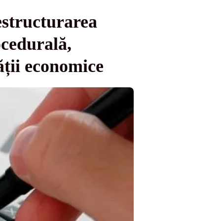
estructurarea
ocedurală,
ății economice