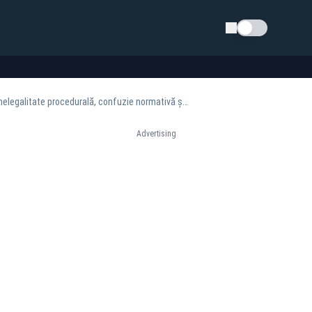
Schimba tema
Analiză Daniel Udrescu: OUG nr. 78/2025 și destructurarea regimului fiscal al proprietății: nelegalitate procedurală, confuzie normativă și afectarea gravă a activității economice
Advertising