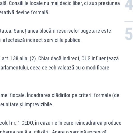
ă. Consiliile locale nu mai decid liber, ci sub presiunea
berativă devine formală.
itatea. Sancțiunea blocării resurselor bugetare este
 afectează indirect serviciile publice.
 art. 138 alin. (2). Chiar dacă indirect, OUG influențează
Parlamentului, ceea ce echivalează cu o modificare
ei fiscale. Încadrarea clădirilor pe criterii formale (de
eunitare și imprevizibile.
colul nr. 1 CEDO, în cazurile în care reîncadrarea produce
barea reală a utilizării. Apare o sarcină excesivă.