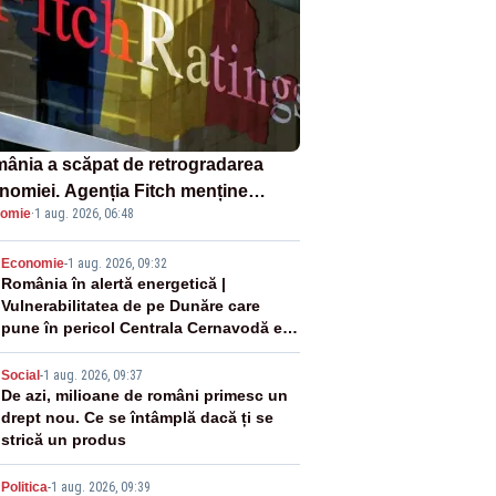
ânia a scăpat de retrogradarea
nomiei. Agenția Fitch menține
omie
·
1 aug. 2026, 06:48
ingul „BBB-” cu perspectivă
ativă
2
Economie
-
1 aug. 2026, 09:32
România în alertă energetică |
Vulnerabilitatea de pe Dunăre care
pune în pericol Centrala Cernavodă era
cunoscută de pe vremea lui Ceaușescu
3
Social
-
1 aug. 2026, 09:37
De azi, milioane de români primesc un
drept nou. Ce se întâmplă dacă ți se
strică un produs
Politica
-
1 aug. 2026, 09:39