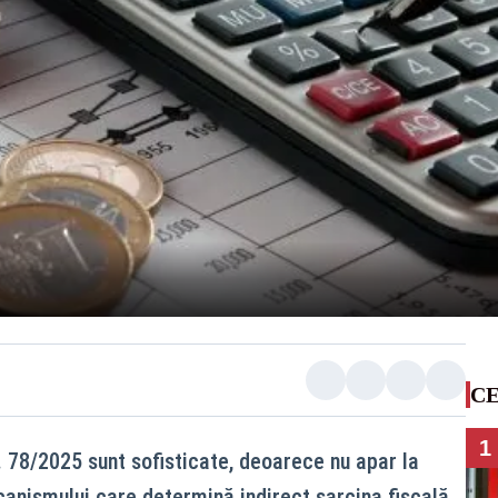
CE
1
. 78/2025 sunt sofisticate, deoarece nu apar la
mecanismului care determină indirect sarcina fiscală.