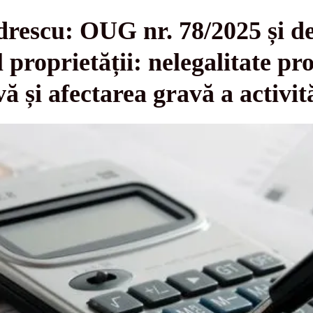
drescu: OUG nr. 78/2025 și d
l proprietății: nelegalitate pr
ă și afectarea gravă a activit