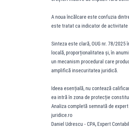
A noua încălcare este confuzia dintre
este tratat ca indicator de activitat
Sinteza este clară, OUG nr. 78/2025 înc
locală, proporționalitatea și, în anumi
un mecanism procedural care produce 
amplifică insecuritatea juridică.
Ideea esențială, nu contează calific
ea intră în zona de protecție constituț
Analiza completă semnată de expert co
juridice.ro
Daniel Udrescu - CPA, Expert Contabil