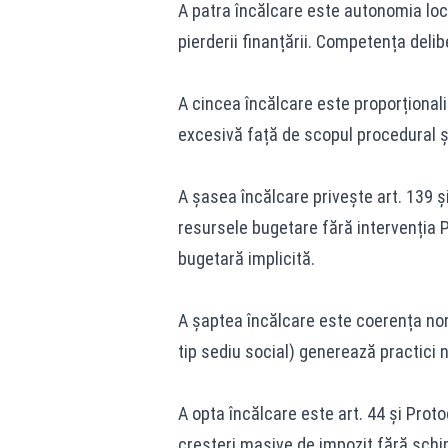
A patra încălcare este autonomia local
pierderii finanțării. Competența deli
A cincea încălcare este proporțional
excesivă față de scopul procedural și
A șasea încălcare privește art. 139 și
resursele bugetare fără intervenția 
bugetară implicită.
A șaptea încălcare este coerența norm
tip sediu social) generează practici n
A opta încălcare este art. 44 și Proto
creșteri masive de impozit fără schim