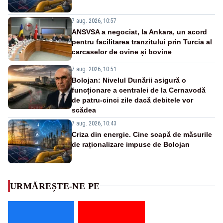
7 aug. 2026, 10:57
ANSVSA a negociat, la Ankara, un acord
pentru facilitarea tranzitului prin Turcia al
carcaselor de ovine și bovine
7 aug. 2026, 10:51
Bolojan: Nivelul Dunării asigură o
funcționare a centralei de la Cernavodă
de patru-cinci zile dacă debitele vor
scădea
7 aug. 2026, 10:43
Criza din energie. Cine scapă de măsurile
de raționalizare impuse de Bolojan
URMĂREȘTE-NE PE