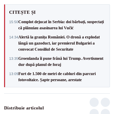
CITEȘTE ȘI
Complot dejucat în Serbia: doi bărbați, suspectați
15:50
că plănuiau asasinarea lui Vučić
Alertă la granița României. O dronă a explodat
14:34
lângă un gazoduct, iar premierul Bulgariei a
convocat Consiliul de Securitate
Groenlanda îi pune frână lui Trump. Avertisment
13:35
dur după planul de foraj
Furt de 1.500 de metri de cabluri din parcuri
13:09
fotovoltaice. Șapte persoane, arestate
Distribuie articolul