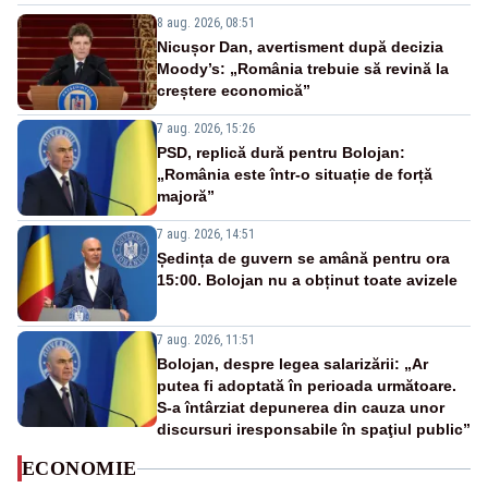
8 aug. 2026, 08:51
Nicușor Dan, avertisment după decizia
Moody’s: „România trebuie să revină la
creștere economică”
7 aug. 2026, 15:26
PSD, replică dură pentru Bolojan:
„România este într-o situație de forță
majoră”
7 aug. 2026, 14:51
Ședința de guvern se amână pentru ora
15:00. Bolojan nu a obținut toate avizele
7 aug. 2026, 11:51
Bolojan, despre legea salarizării: „Ar
putea fi adoptată în perioada următoare.
S-a întârziat depunerea din cauza unor
discursuri iresponsabile în spaţiul public”
ECONOMIE