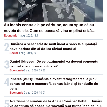
Au închis centralele pe cărbune, acum spun că au
nevoie de ele. Cum se pasează vina în plină criză
Economie
·
1 aug. 2026, 18:11
energetică
2
Dunărea a secat atât de mult încât a scos la suprafață
nave naziste din al doilea război mondial
Social
-
1 aug. 2026, 23:10
3
Daniel Udrescu: De ce patrimoniul va deveni conceptul
central al economiei viitoare?
Economie
-
2 aug. 2026, 09:22
4
Piperea (AUR): România a evitat retrogradarea la junk
pentru că era o catastrofă pentru bănci și fondurile de
pensii
Economie
-
2 aug. 2026, 10:01
5
Avertisment sumbru de la Apele Române: Debitul Dunării
va continua să scadă. Cernavodă s-ar putea închide în 4