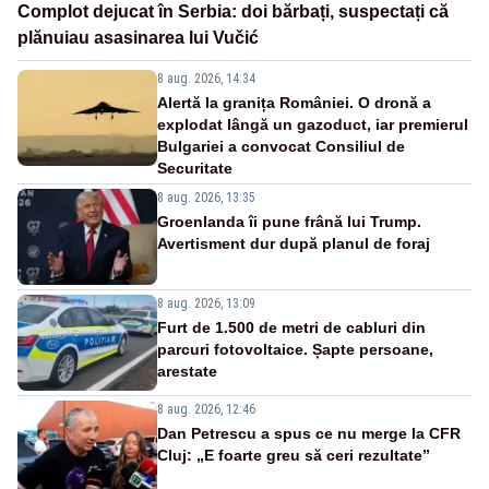
Complot dejucat în Serbia: doi bărbați, suspectați că
plănuiau asasinarea lui Vučić
8 aug. 2026, 14:34
Alertă la granița României. O dronă a
explodat lângă un gazoduct, iar premierul
Bulgariei a convocat Consiliul de
Securitate
8 aug. 2026, 13:35
Groenlanda îi pune frână lui Trump.
Avertisment dur după planul de foraj
8 aug. 2026, 13:09
Furt de 1.500 de metri de cabluri din
parcuri fotovoltaice. Șapte persoane,
arestate
8 aug. 2026, 12:46
Dan Petrescu a spus ce nu merge la CFR
Cluj: „E foarte greu să ceri rezultate”