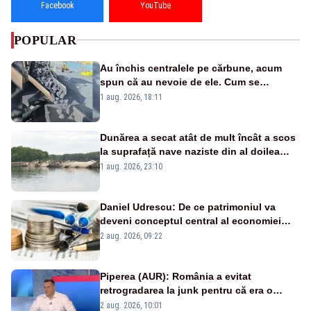
Facebook
YouTube
POPULAR
Au închis centralele pe cărbune, acum
spun că au nevoie de ele. Cum se
pasează vina în plină criză energetică
1 aug. 2026, 18:11
Dunărea a secat atât de mult încât a scos
la suprafață nave naziste din al doilea
război mondial
1 aug. 2026, 23:10
Daniel Udrescu: De ce patrimoniul va
deveni conceptul central al economiei
viitoare?
2 aug. 2026, 09:22
Piperea (AUR): România a evitat
retrogradarea la junk pentru că era o
catastrofă pentru bănci și fondurile de
2 aug. 2026, 10:01