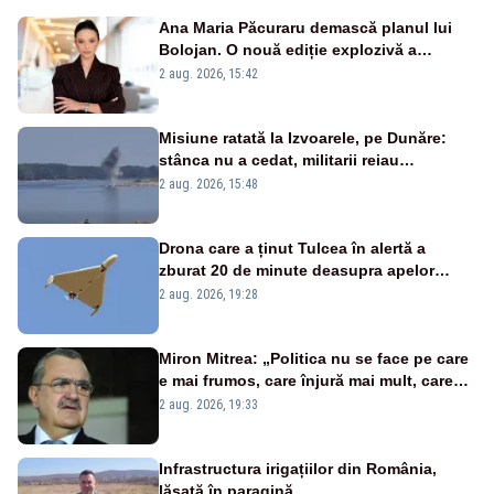
Ana Maria Păcuraru demască planul lui
Bolojan. O nouă ediție explozivă a
emisiunii „Miza Zilei” la Realitatea PLUS
2 aug. 2026, 15:42
Misiune ratată la Izvoarele, pe Dunăre:
stânca nu a cedat, militarii reiau
detonările luni – VIDEO
2 aug. 2026, 15:48
Drona care a ținut Tulcea în alertă a
zburat 20 de minute deasupra apelor
României. Au fost ridicate două F-16
2 aug. 2026, 19:28
Miron Mitrea: „Politica nu se face pe care
e mai frumos, care înjură mai mult, care
țipă mai tare, ci pe proiecte”
2 aug. 2026, 19:33
Infrastructura irigațiilor din România,
lăsată în paragină