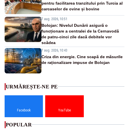
pentru facilitarea tranzitului prin Turcia al
carcaselor de ovine și bovine
7 aug. 2026, 10:51
Bolojan: Nivelul Dunării asigură o
funcționare a centralei de la Cernavodă
de patru-cinci zile dacă debitele vor
scădea
7 aug. 2026, 10:43
Criza din energie. Cine scapă de măsurile
de raționalizare impuse de Bolojan
URMĂREȘTE-NE PE
Facebook
YouTube
POPULAR