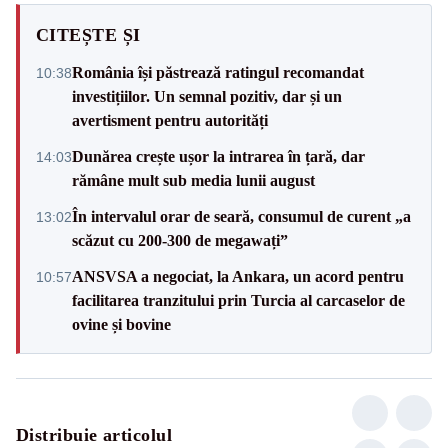
CITEȘTE ȘI
România își păstrează ratingul recomandat
10:38
investițiilor. Un semnal pozitiv, dar și un
avertisment pentru autorități
Dunărea crește ușor la intrarea în țară, dar
14:03
rămâne mult sub media lunii august
În intervalul orar de seară, consumul de curent „a
13:02
scăzut cu 200-300 de megawați”
ANSVSA a negociat, la Ankara, un acord pentru
10:57
facilitarea tranzitului prin Turcia al carcaselor de
ovine și bovine
Distribuie articolul