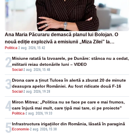
Ana Maria Păcuraru demască planul lui Bolojan. O
nouă ediție explozivă a emisiunii „Miza Zilei” la
Politica
·
2 aug. 2026, 15:42
Realitatea PLUS
2
Misiune ratată la Izvoarele, pe Dunăre: stânca nu a cedat,
militarii reiau detonările luni – VIDEO
Social
-
2 aug. 2026, 15:48
3
Drona care a ținut Tulcea în alertă a zburat 20 de minute
deasupra apelor României. Au fost ridicate două F-16
Social
-
2 aug. 2026, 19:28
4
Miron Mitrea: „Politica nu se face pe care e mai frumos,
care înjură mai mult, care țipă mai tare, ci pe proiecte”
Politica
-
2 aug. 2026, 19:33
5
Infrastructura irigațiilor din România, lăsată în paragină
Economie
-
2 aug. 2026, 15:38