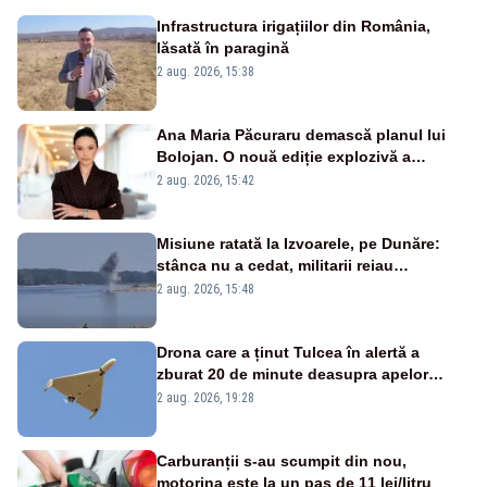
Infrastructura irigațiilor din România,
lăsată în paragină
2 aug. 2026, 15:38
Ana Maria Păcuraru demască planul lui
Bolojan. O nouă ediție explozivă a
emisiunii „Miza Zilei” la Realitatea PLUS
2 aug. 2026, 15:42
Misiune ratată la Izvoarele, pe Dunăre:
stânca nu a cedat, militarii reiau
detonările luni – VIDEO
2 aug. 2026, 15:48
Drona care a ținut Tulcea în alertă a
zburat 20 de minute deasupra apelor
României. Au fost ridicate două F-16
2 aug. 2026, 19:28
Carburanții s-au scumpit din nou,
motorina este la un pas de 11 lei/litru