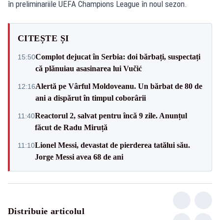
în preliminariile UEFA Champions League în noul sezon.
CITEȘTE ȘI
Complot dejucat în Serbia: doi bărbați, suspectați
15:50
că plănuiau asasinarea lui Vučić
Alertă pe Vârful Moldoveanu. Un bărbat de 80 de
12:16
ani a dispărut în timpul coborârii
Reactorul 2, salvat pentru încă 9 zile. Anunțul
11:40
făcut de Radu Miruță
Lionel Messi, devastat de pierderea tatălui său.
11:10
Jorge Messi avea 68 de ani
Distribuie articolul