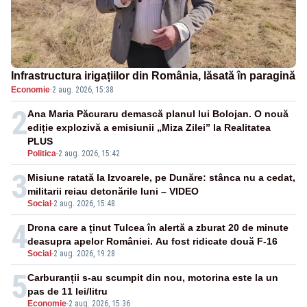
Infrastructura irigațiilor din România, lăsată în paragină
Economie
·
2 aug. 2026, 15:38
2
Ana Maria Păcuraru demască planul lui Bolojan. O nouă
ediție explozivă a emisiunii „Miza Zilei” la Realitatea
PLUS
Politica
-
2 aug. 2026, 15:42
3
Misiune ratată la Izvoarele, pe Dunăre: stânca nu a cedat,
militarii reiau detonările luni – VIDEO
Social
-
2 aug. 2026, 15:48
4
Drona care a ținut Tulcea în alertă a zburat 20 de minute
deasupra apelor României. Au fost ridicate două F-16
Social
-
2 aug. 2026, 19:28
5
Carburanții s-au scumpit din nou, motorina este la un
pas de 11 lei/litru
Economie
-
2 aug. 2026, 15:36