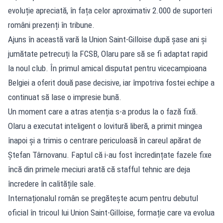
evoluție apreciată, în fața celor aproximativ 2.000 de suporteri
români prezenți în tribune.
Ajuns în această vară la Union Saint-Gilloise după șase ani și
jumătate petrecuți la FCSB, Olaru pare să se fi adaptat rapid
la noul club. În primul amical disputat pentru vicecampioana
Belgiei a oferit două pase decisive, iar împotriva fostei echipe a
continuat să lase o impresie bună.
Un moment care a atras atenția s-a produs la o fază fixă.
Olaru a executat inteligent o lovitură liberă, a primit mingea
înapoi și a trimis o centrare periculoasă în careul apărat de
Ștefan Târnovanu. Faptul că i-au fost încredințate fazele fixe
încă din primele meciuri arată că stafful tehnic are deja
încredere în calitățile sale.
Internaționalul român se pregătește acum pentru debutul
oficial în tricoul lui Union Saint-Gilloise, formație care va evolua