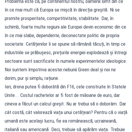
Problema este că, pe continentul nostru, oamenii simt din ce
în ce mai mult că Europa se mișcă în direcția greșită. Ni se
promite prosperitate, competitivitate, stabilitate. Dar, în
schimb, foarte multe regiuni ale Europei devin economic din ce
în ce mai slabe, dependente, deconectate politic de propria
societate. Cetățenilor li se spune să rămână tăcuți, în timp ce
industriile se prăbușesc, prețurile energiei explodează și întregi
sectoare sunt sacrificate în numele experimentelor ideologice.
Noi suntem împotriva acestei nebunii Green deal și noi ne
dorim, pur și simplu, rațiune.
Ieri, drona putea fi doborâtă din F16, cele construite în Statele
Unite... Costul rachetelor ar fi fost de milioane de euro, dar
cineva a făcut un calcul greșit. Nu ar trebui să o doborâm. Dar
cât costă, cât valorează viața unui cetățean? Pentru că o viață
umană este același lucru, fie ea românească, ucraineană,
italiană sau americană. Deci, trebuie să apărăm viața. Trebuie