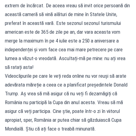
extrem de încărcat. De aceea vreau să invit orice persoană din
această cameră să vină alături de mine în Statele Unite,
preferat în această vară. Este sezonul sezonul turismului
american este de 365 de zile pe an, dar vara aceasta vom
merge la maximum în pe 4 iulie este a 250 a aniversare a
independenței și vom face cea mai mare petrecere pe care
lumea a văzut-o vreodată. Ascultați-mă pe mine: nu ați vrea
să ratați asta!
Videoclipurile pe care le veți reda online nu vor reuși să arate
adevărata măreție a ceea ce a planificat președintele Donald
Trump. Aș vrea să mă asigur că nu veți fi dezamăgiți că
România nu participă la Cupa din anul acesta. Vreau să mă
asigur că veți participa. Cine știe, poate într-o zi în viitorul
apropiat, sper, România ar putea chiar să găzduiască Cupa
Mondială. Știu că ați face o treabă minunată.