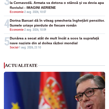
3
la Cernavodă. Armata va detona o stâncă și va devia apa
fluviului - IMAGINI AERIENE
Economie
-
2 aug. 2026, 10:07
4
Dorina Barcari dă în vileag șmecheria înghețării pensiilor.
Sumele uriașe pierdute de fiecare român
Economie
-
2 aug. 2026, 10:09
5
Dunărea a secat atât de mult încât a scos la suprafață
nave naziste din al doilea război mondial
Social
-
1 aug. 2026, 23:10
ACTUALITATE