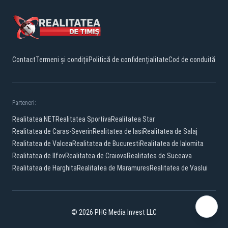
Contact
Termeni și condiții
Politică de confidențialitate
Cod de conduită
Parteneri:
Realitatea.NET
Realitatea Sportiva
Realitatea Star
Realitatea de Caras-Severin
Realitatea de Iasi
Realitatea de Salaj
Realitatea de Valcea
Realitatea de Bucuresti
Realitatea de Ialomita
Realitatea de Ilfov
Realitatea de Craiova
Realitatea de Suceava
Realitatea de Harghita
Realitatea de Maramures
Realitatea de Vaslui
© 2026 PHG Media Invest LLC
Facebook
YouTube