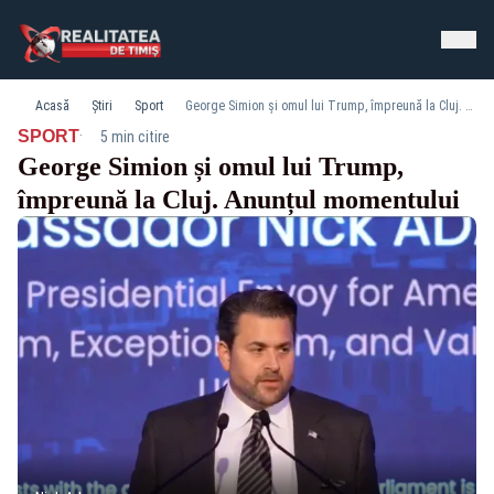
Acasă
Știri
Sport
George Simion și omul lui Trump, împreună la Cluj. Anunțul momentului
·
SPORT
5 min citire
George Simion și omul lui Trump,
împreună la Cluj. Anunțul momentului