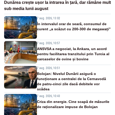
Dunărea crește ușor la intrarea în țară, dar rămâne mult
sub media lunii august
7 aug. 2026, 13:02
În intervalul orar de seară, consumul de
curent „a scăzut cu 200-300 de megawați”
7 aug. 2026, 10:57
ANSVSA a negociat, la Ankara, un acord
pentru facilitarea tranzitului prin Turcia al
carcaselor de ovine și bovine
7 aug. 2026, 10:51
Bolojan: Nivelul Dunării asigură o
funcționare a centralei de la Cernavodă
de patru-cinci zile dacă debitele vor
scădea
7 aug. 2026, 10:43
Criza din energie. Cine scapă de măsurile
de raționalizare impuse de Bolojan