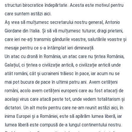
structuri birocratice îndepărtate. Acesta este motivul pentru
care suntem astăzi aici.
Aș vrea să mulțumesc secretarului nostru general, Antonio
Giordane din Italia. Și să vă mulțumesc tuturor, dragi prieteni,
care ieri ne-ați transmis gândurile voastre, salutările voastre și
mesaje pentru ce s-a întâmplat ieri dimineață.
Un atac cu dronă în România, un atac care nu țintea România,
Galațiul, ci țintea o civilizație antică, o civilizație antică unde
atât români, cât și ucraineni trăiesc în pace, iar acum nu se
mai pot bucura de pace în ultimii patru ani. Avem cetățeni
români, acolo avem cetățeni europeni care au fost atacați de
același virus care atacă peste tot, unde vedem totalitarism și
dictatori. Un alt motiv pentru care ne-am reunit astăzi aici, în
inima Europei și a României, este să apărăm lumea liberă, iar
lumea liberă este compusă de-a lungul continentului nostru.