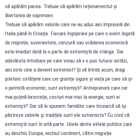
să apărăm pacea. Trebuie să apărăm raționamentul și
libertatea de exprimare.
Trebuie să apărăm valorile care ne-au adus aici împreună din
Italia până în Croația. Fiecare îngrijorare pe care o avem legată
de migrație, suveranitate, cenzură sau scăderea economică
este imediat dată la o parte de extremiștii de stânga. Dar
adevărata întrebare pe care vreau să v-o pun tuturor astăzi,
aici este cine a devenit extremist? Și vă întreb acum, dragi
prieteni: cetățenii care cer granițe sigure și viața pe care să și-
o permită economic, sunt extremiști? Antreprenorii care cer
mai puțină birocrație, costuri mai mici la energie, sunt ei
extremiști? Dar să le spunem familiilor care încearcă să își
păstreze valorile și tradițiile sunt ele extremiste? Eu cred că
extremiștii sunt în altă parte. Unele dintre elitele politice care
au deschis Europa, vechiul continent, către migrație