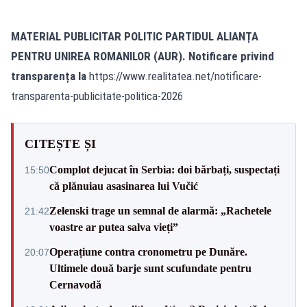
MATERIAL PUBLICITAR POLITIC PARTIDUL ALIANȚA
PENTRU UNIREA ROMANILOR (AUR). Notificare privind
transparența la
https://www.realitatea.net/notificare-
transparenta-publicitate-politica-2026
CITEȘTE ȘI
Complot dejucat în Serbia: doi bărbați, suspectați
15:50
că plănuiau asasinarea lui Vučić
Zelenski trage un semnal de alarmă: „Rachetele
21:42
voastre ar putea salva vieți”
Operațiune contra cronometru pe Dunăre.
20:07
Ultimele două barje sunt scufundate pentru
Cernavodă