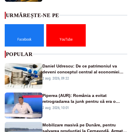
URMĂREȘTE-NE PE
Facebook
YouTube
POPULAR
Daniel Udrescu: De ce patrimoniul va
deveni conceptul central al economiei
viitoare?
2 aug. 2026, 09:22
Piperea (AUR): România a evitat
retrogradarea la junk pentru că era o
catastrofă pentru bănci și fondurile de
2 aug. 2026, 10:01
pensii
Mobilizare masivă pe Dunăre, pentru
salvarea producției la Cernavodă. Armata