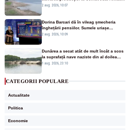
va detona o stâncă și va devia apa
2 aug. 2026, 10:07
fluviului - IMAGINI AERIENE
Dorina Barcari dă în vileag șmecheria
înghețării pensiilor. Sumele uriașe
pierdute de fiecare român
2 aug. 2026, 10:09
Dunărea a secat atât de mult încât a scos
la suprafață nave naziste din al doilea
război mondial
1 aug. 2026, 23:10
CATEGORII POPULARE
Actualitate
Politica
Economie