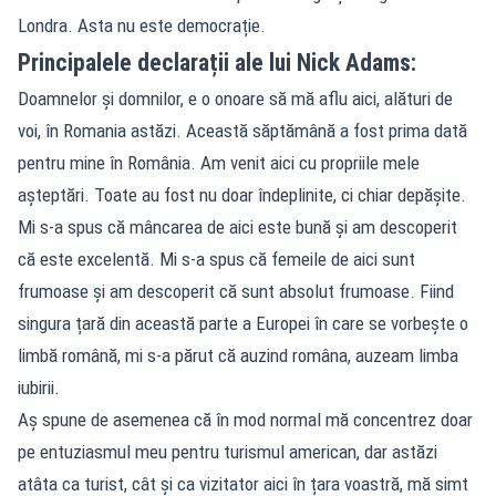
Londra. Asta nu este democrație.
Principalele declarații ale lui Nick Adams:
Doamnelor și domnilor, e o onoare să mă aflu aici, alături de
voi, în Romania astăzi. Această săptămână a fost prima dată
pentru mine în România. Am venit aici cu propriile mele
așteptări. Toate au fost nu doar îndeplinite, ci chiar depășite.
Mi s-a spus că mâncarea de aici este bună și am descoperit
că este excelentă. Mi s-a spus că femeile de aici sunt
frumoase și am descoperit că sunt absolut frumoase. Fiind
singura țară din această parte a Europei în care se vorbește o
limbă română, mi s-a părut că auzind româna, auzeam limba
iubirii.
Aș spune de asemenea că în mod normal mă concentrez doar
pe entuziasmul meu pentru turismul american, dar astăzi
atâta ca turist, cât și ca vizitator aici în țara voastră, mă simt