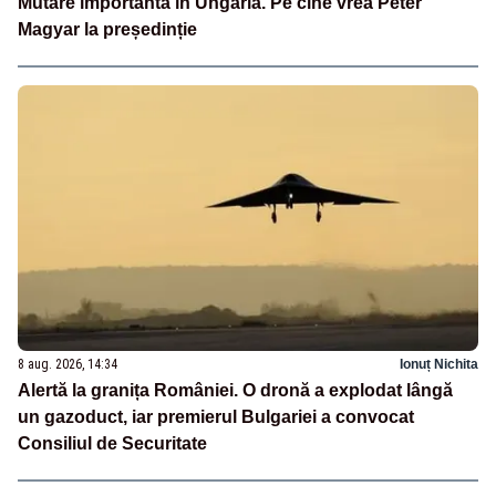
Mutare importantă în Ungaria. Pe cine vrea Péter
Magyar la președinție
8 aug. 2026, 14:34
Ionuț Nichita
Alertă la granița României. O dronă a explodat lângă
un gazoduct, iar premierul Bulgariei a convocat
Consiliul de Securitate