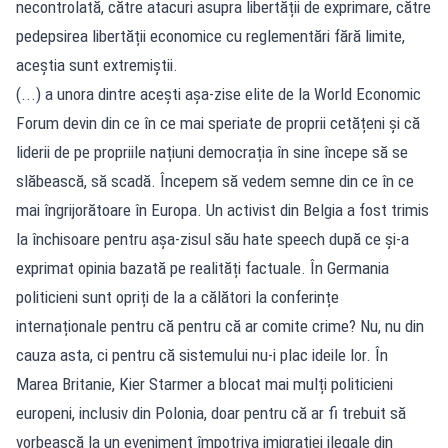
necontrolată, către atacuri asupra libertății de exprimare, către
pedepsirea libertății economice cu reglementări fără limite,
aceștia sunt extremiștii.
(...) a unora dintre acești așa-zise elite de la World Economic
Forum devin din ce în ce mai speriate de proprii cetățeni și că
liderii de pe propriile națiuni democrația în sine începe să se
slăbească, să scadă. Începem să vedem semne din ce în ce
mai îngrijorătoare în Europa. Un activist din Belgia a fost trimis
la închisoare pentru așa-zisul său hate speech după ce și-a
exprimat opinia bazată pe realități factuale. În Germania
politicieni sunt opriți de la a călători la conferințe
internaționale pentru că pentru că ar comite crime? Nu, nu din
cauza asta, ci pentru că sistemului nu-i plac ideile lor. În
Marea Britanie, Kier Starmer a blocat mai mulți politicieni
europeni, inclusiv din Polonia, doar pentru că ar fi trebuit să
vorbească la un eveniment împotriva imigrației ilegale din