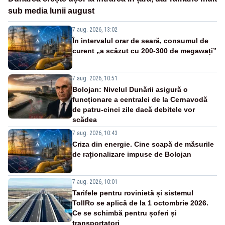
sub media lunii august
7 aug. 2026, 13:02
În intervalul orar de seară, consumul de
curent „a scăzut cu 200-300 de megawați”
7 aug. 2026, 10:51
Bolojan: Nivelul Dunării asigură o
funcționare a centralei de la Cernavodă
de patru-cinci zile dacă debitele vor
scădea
7 aug. 2026, 10:43
Criza din energie. Cine scapă de măsurile
de raționalizare impuse de Bolojan
7 aug. 2026, 10:01
Tarifele pentru rovinietă și sistemul
TollRo se aplică de la 1 octombrie 2026.
Ce se schimbă pentru șoferi și
transportatori