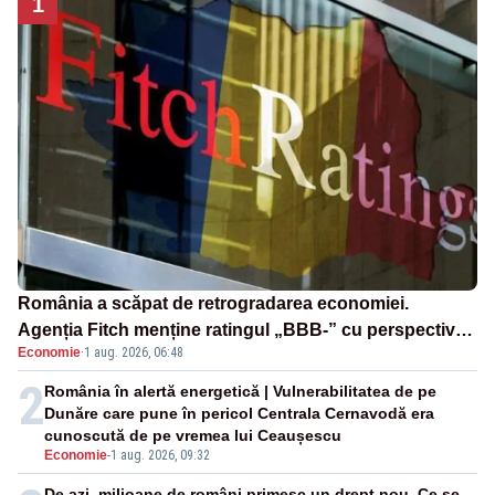
1
România a scăpat de retrogradarea economiei.
Agenția Fitch menține ratingul „BBB-” cu perspectivă
Economie
·
1 aug. 2026, 06:48
negativă
2
România în alertă energetică | Vulnerabilitatea de pe
Dunăre care pune în pericol Centrala Cernavodă era
cunoscută de pe vremea lui Ceaușescu
Economie
-
1 aug. 2026, 09:32
De azi, milioane de români primesc un drept nou. Ce se