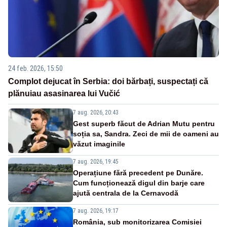
24 feb. 2026, 15:50
Complot dejucat în Serbia: doi bărbați, suspectați că
plănuiau asasinarea lui Vučić
7 aug. 2026, 20:43
Gest superb făcut de Adrian Mutu pentru
soția sa, Sandra. Zeci de mii de oameni au
văzut imaginile
7 aug. 2026, 19:45
Operațiune fără precedent pe Dunăre.
Cum funcționează digul din barje care
ajută centrala de la Cernavodă
7 aug. 2026, 19:17
România, sub monitorizarea Comisiei