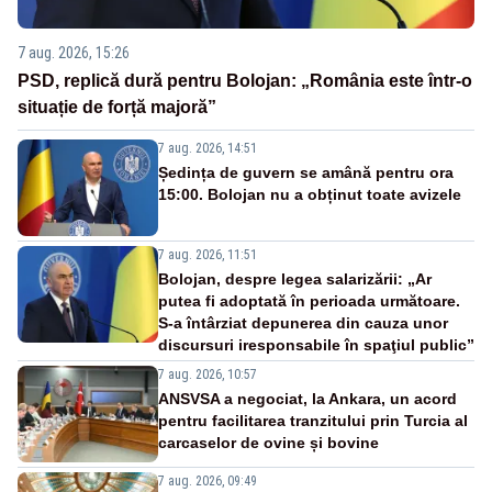
7 aug. 2026, 15:26
PSD, replică dură pentru Bolojan: „România este într-o
situație de forță majoră”
7 aug. 2026, 14:51
Ședința de guvern se amână pentru ora
15:00. Bolojan nu a obținut toate avizele
7 aug. 2026, 11:51
Bolojan, despre legea salarizării: „Ar
putea fi adoptată în perioada următoare.
S-a întârziat depunerea din cauza unor
discursuri iresponsabile în spaţiul public”
7 aug. 2026, 10:57
ANSVSA a negociat, la Ankara, un acord
pentru facilitarea tranzitului prin Turcia al
carcaselor de ovine și bovine
7 aug. 2026, 09:49