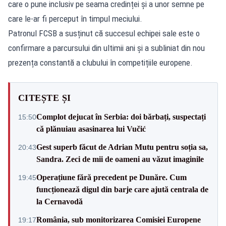
care o pune inclusiv pe seama credinței și a unor semne pe
care le-ar fi perceput în timpul meciului.
Patronul FCSB a susținut că succesul echipei sale este o
confirmare a parcursului din ultimii ani și a subliniat din nou
prezența constantă a clubului în competițiile europene.
CITEȘTE ȘI
Complot dejucat în Serbia: doi bărbați, suspectați
15:50
că plănuiau asasinarea lui Vučić
Gest superb făcut de Adrian Mutu pentru soția sa,
20:43
Sandra. Zeci de mii de oameni au văzut imaginile
Operațiune fără precedent pe Dunăre. Cum
19:45
funcționează digul din barje care ajută centrala de
la Cernavodă
România, sub monitorizarea Comisiei Europene
19:17