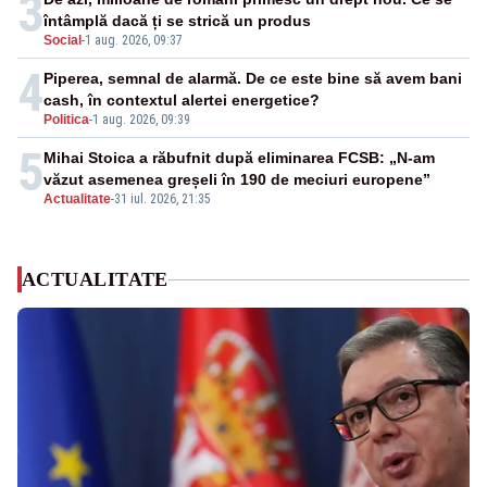
3
întâmplă dacă ți se strică un produs
Social
-
1 aug. 2026, 09:37
4
Piperea, semnal de alarmă. De ce este bine să avem bani
cash, în contextul alertei energetice?
Politica
-
1 aug. 2026, 09:39
5
Mihai Stoica a răbufnit după eliminarea FCSB: „N-am
văzut asemenea greșeli în 190 de meciuri europene”
Actualitate
-
31 iul. 2026, 21:35
ACTUALITATE