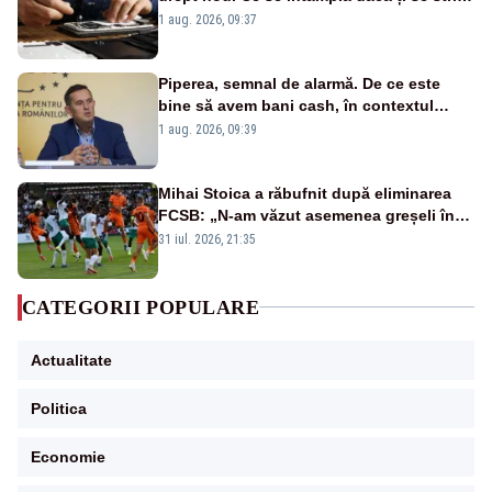
un produs
1 aug. 2026, 09:37
Piperea, semnal de alarmă. De ce este
bine să avem bani cash, în contextul
alertei energetice?
1 aug. 2026, 09:39
Mihai Stoica a răbufnit după eliminarea
FCSB: „N-am văzut asemenea greșeli în
190 de meciuri europene”
31 iul. 2026, 21:35
CATEGORII POPULARE
Actualitate
Politica
Economie