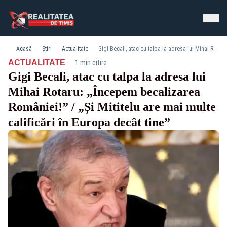
Acasă
Știri
Actualitate
Gigi Becali, atac cu talpa la adresa lui Mihai Rotaru: „Începem becalizarea României!” / „Și Mititelu are mai multe calificări în Europa decât tine”
·
ACTUALITATE
1 min citire
Gigi Becali, atac cu talpa la adresa lui
Mihai Rotaru: „Începem becalizarea
României!” / „Și Mititelu are mai multe
calificări în Europa decât tine”