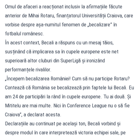
Omul de afaceri a reacționat inclusiv la afirmațiile făcute
anterior de Mihai Rotaru, finanțatorul Universității Craiova, care
vorbise despre așa-numitul fenomen de „becalizare” în
fotbalul românesc.
În acest context, Becali a răspuns cu un mesaj tăios,
susținând că implicarea sa în cupele europene este net
superioară altor cluburi din SuperLigă și ironizând
performanțele rivalilor.
„Începem becalizarea României! Cum să nu participe Rotaru?
Contează că România se becalizează prin faptele lui Becali. Eu
am 24 de participări la rând în cupele europene. Tu ai două. Și
Mititelu are mai multe. Nici în Conference League nu o să fie
Craiova”, a declarat acesta.
Declarațiile au continuat pe același ton, Becali vorbind și
despre modul în care interpretează victoria echipei sale, pe