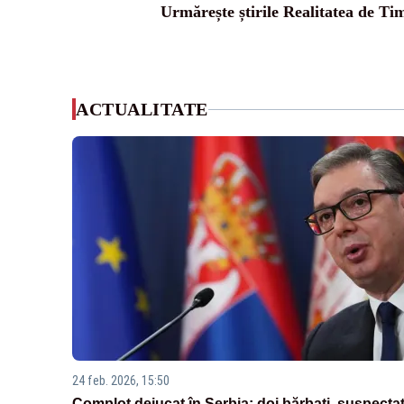
Urmărește știrile Realitatea de Tim
ACTUALITATE
24 feb. 2026, 15:50
Complot dejucat în Serbia: doi bărbați, suspectaț