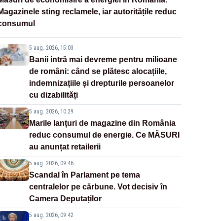
Magazinele sting reclamele, iar autoritățile reduc
consumul
5 aug. 2026, 15:03
Banii intră mai devreme pentru milioane
de români: când se plătesc alocațiile,
indemnizațiile și drepturile persoanelor
cu dizabilități
5 aug. 2026, 10:29
Marile lanțuri de magazine din România
reduc consumul de energie. Ce MĂSURI
au anunțat retailerii
5 aug. 2026, 09:46
Scandal în Parlament pe tema
centralelor pe cărbune. Vot decisiv în
Camera Deputaților
5 aug. 2026, 09:42