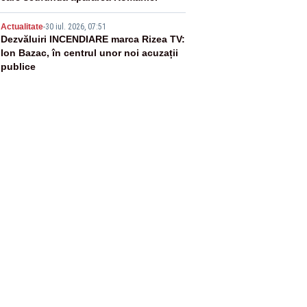
5
Actualitate
-
30 iul. 2026, 07:51
Dezvăluiri INCENDIARE marca Rizea TV:
Ion Bazac, în centrul unor noi acuzații
publice