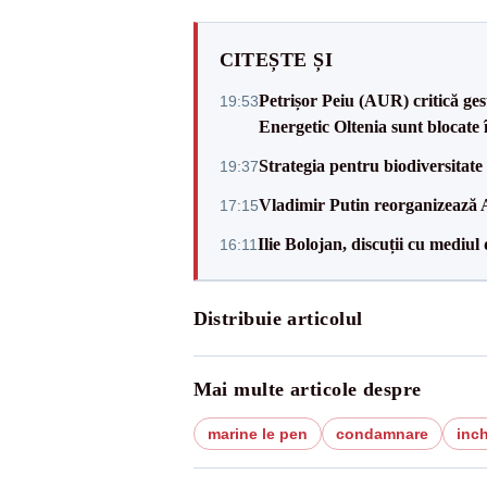
CITEȘTE ȘI
Petrișor Peiu (AUR) critică ges
19:53
Energetic Oltenia sunt blocate în 
Strategia pentru biodiversitat
19:37
Vladimir Putin reorganizează A
17:15
Ilie Bolojan, discuții cu mediul
16:11
Distribuie articolul
Mai multe articole despre
marine le pen
condamnare
inc