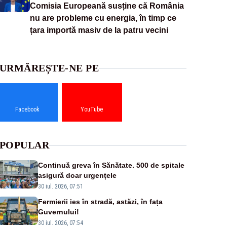
Comisia Europeană susține că România
nu are probleme cu energia, în timp ce
țara importă masiv de la patru vecini
URMĂREȘTE-NE PE
Facebook
YouTube
POPULAR
Continuă greva în Sănătate. 500 de spitale
asigură doar urgențele
30 iul. 2026, 07:51
Fermierii ies în stradă, astăzi, în fața
Guvernului!
30 iul. 2026, 07:54