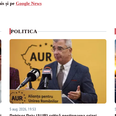
is și pe
Google News
POLITICA
5 aug. 2026, 19:53
i
Petrișor Peiu (AUR) critică gestionarea crizei