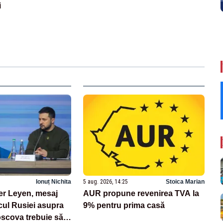
i
Ionuț Nichita
5 aug. 2026, 14:25
Stoica Marian
er Leyen, mesaj
AUR propune revenirea TVA la
cul Rusiei asupra
9% pentru prima casă
oscova trebuie să