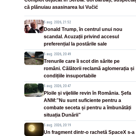
că plănuiau asasinarea lui Vučić
5 aug. 2026, 21:52
Donald Trump, în centrul unui nou
scandal. Acuzații privind accesul
preferențial la postările sale
5 aug. 2026, 20:49
Trenurile care îi scot din sărite pe
români. Călătorii reclamă aglomerația și
condițiile insuportabile
5 aug. 2026, 20:47
Ploile și vijeliile revin în România. Șefa
ANM:”Nu sunt suficiente pentru a
combate seceta și pentru a îmbunătăți
situația Dunării”
5 aug. 2026, 20:19
Un fragment dintr-o rachetă SpaceX s-a