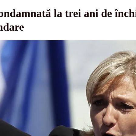
ndamnată la trei ani de închi
ndare