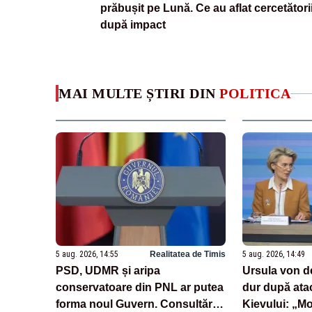
prăbușit pe Lună. Ce au aflat cercetători
după impact
MAI MULTE ȘTIRI DIN
POLITICA
5 aug. 2026, 14:55
Realitatea de Timis
5 aug. 2026, 14:49
PSD, UDMR și aripa
Ursula von d
conservatoare din PNL ar putea
dur după ata
forma noul Guvern. Consultări
Kievului: „M