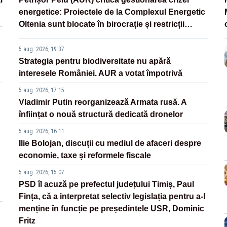
energetice: Proiectele de la Complexul Energetic
Oltenia sunt blocate în birocrație și restricții
legislative
5 aug. 2026, 19:37
Strategia pentru biodiversitate nu apără
interesele României. AUR a votat împotrivă
5 aug. 2026, 17:15
Vladimir Putin reorganizează Armata rusă. A
înființat o nouă structură dedicată dronelor
5 aug. 2026, 16:11
Ilie Bolojan, discuții cu mediul de afaceri despre
economie, taxe și reformele fiscale
5 aug. 2026, 15:07
PSD îl acuză pe prefectul județului Timiș, Paul
Fința, că a interpretat selectiv legislația pentru a-l
menține în funcție pe președintele USR, Dominic
Fritz