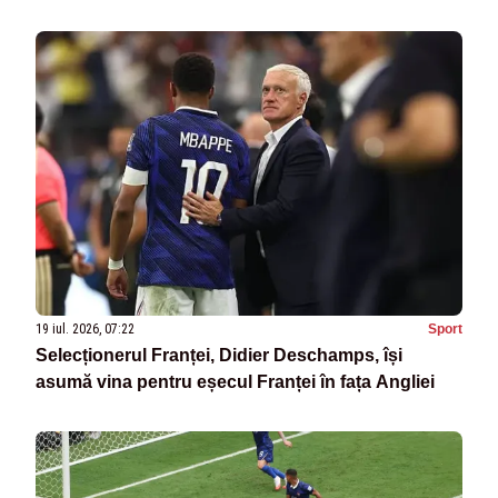
19 iul. 2026, 07:22
Sport
Selecționerul Franței, Didier Deschamps, își
asumă vina pentru eșecul Franței în fața Angliei