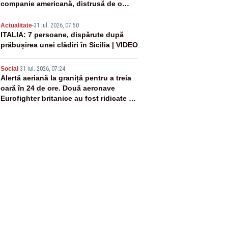
companie americană, distrusă de o
rachetă rusească
4
Actualitate
-
31 iul. 2026, 07:50
ITALIA: 7 persoane, dispărute după
prăbușirea unei clădiri în Sicilia | VIDEO
5
Social
-
31 iul. 2026, 07:24
Alertă aeriană la graniță pentru a treia
oară în 24 de ore. Două aeronave
Eurofighter britanice au fost ridicate de
la sol