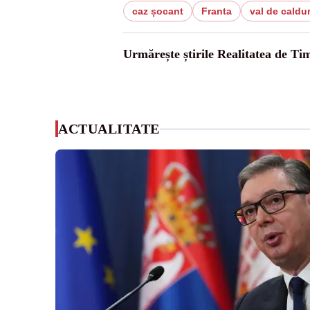
caz șocant
Franta
val de caldu
Urmărește știrile Realitatea de Tim
ACTUALITATE