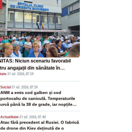
ITAS: Niciun scenariu favorabil
ru angajații din sănătate în
tate
·
31 iul. 2026, 07:29
ectul Legii salarizării
2
Social
-
31 iul. 2026, 07:39
ANM a emis cod galben și cod
portocaliu de caniculă. Temperaturile
urcă până la 38 de grade, iar nopțile
devin tropicale
3
Actualitate
-
31 iul. 2026, 07:40
Atac fără precedent al Rusiei. O fabrică
de drone din Kiev deținută de o