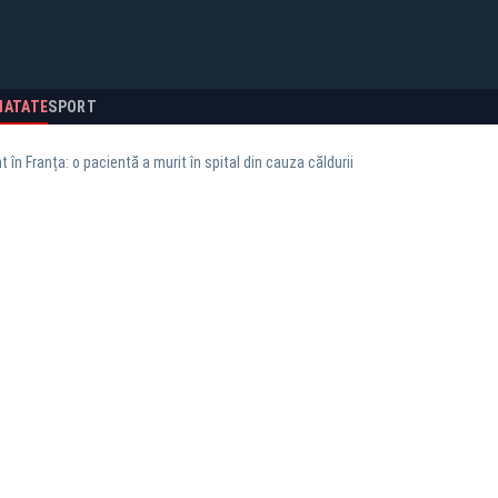
NATATE
SPORT
 în Franța: o pacientă a murit în spital din cauza căldurii