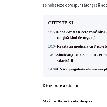
se hidrateze corespunzător și să aco
CITEȘTE ȘI
Raed Arafat le cere românilor 
12:53
conțină kitul de urgență
Realitatea medicală cu Nicole 
10:04
Sindicaliștii din Sănătate cer
14:15
salarizării
CNAS pregătește eliminarea pla
14:09
Distribuie articolul
Mai multe articole despre