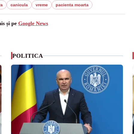
ra
canicula
vreme
pacienta moarta
is și pe
Google News
POLITICA