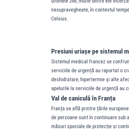
ultimele zile, multe dintre ele încer
nesupravegheate, în contextul temper
Celsius.
Presiuni uriașe pe sistemul m
Sistemul medical francez se confrunt
serviciile de urgență au raportat o c
deshidratare, hipertermie și alte afec
apelurile la serviciile de urgență au 
Val de caniculă în Franța
Franța se află printre țările europene
de persoane sunt în continuare sub av
măsuri speciale de protecție și cont