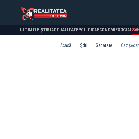
ULTIMELE ȘTIRI
ACTUALITATE
POLITICA
ECONOMIE
SOCIAL
SA
Acasă
Știri
Sanatate
Caz șocant