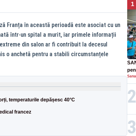
1
ză Franța în această perioadă este asociat cu un
tă într-un spital a murit, iar primele informații
extreme din salon ar fi contribuit la decesul
his o anchetă pentru a stabili circumstanțele
SAN
pent
Sana
proi
orți, temperaturile depășesc 40°C
edical francez