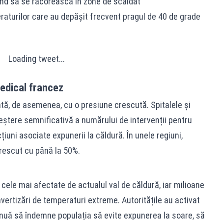
când să se răcorească în zone de scăldat
aturilor care au depășit frecvent pragul de 40 de grade
Loading tweet...
edical francez
ă, de asemenea, cu o presiune crescută. Spitalele și
reștere semnificativă a numărului de intervenții pentru
țiuni asociate expunerii la căldură. În unele regiuni,
crescut cu până la 50%.
 cele mai afectate de actualul val de căldură, iar milioane
ertizări de temperaturi extreme. Autoritățile au activat
inuă să îndemne populația să evite expunerea la soare, să