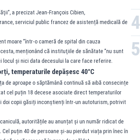
ăţii”, a precizat Jean-François Cibien,
ance, serviciul public francez de asistență medicală de
nt moare ”într-o cameră de spital din cauza
cesta, menționând că instituţiile de sănătate ”nu sunt
i locul şi nici data decesului la care face referire.
morți, temperaturile depășesc 40°C
nța de aproape o săptămână continuă să aibă consecințe
tat cel puțin 18 decese asociate direct temperaturilor
 doi copii găsiți inconștienți într-un autoturism, potrivit
aniculă, autoritățile au anunțat și un număr ridicat de
. Cel puțin 40 de persoane și-au pierdut viața prin înec în