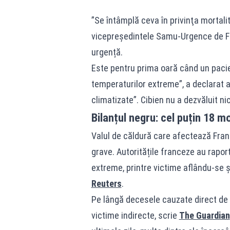
”Se întâmplă ceva în privinţa mortalit
vicepreşedintele Samu-Urgence de Fr
urgență.
Este pentru prima oară când un pacie
temperaturilor extreme”, a declarat a
climatizate”. Cibien nu a dezvăluit nic
Bilanțul negru: cel puțin 18 
Valul de căldură care afectează Fra
grave. Autoritățile franceze au rapor
extreme, printre victime aflându-se și
Reuters
.
Pe lângă decesele cauzate direct de c
victime indirecte, scrie
The Guardian