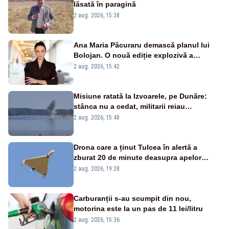
lăsată în paragină
2 aug. 2026, 15:38
Ana Maria Păcuraru demască planul lui
Bolojan. O nouă ediție explozivă a
emisiunii „Miza Zilei” la Realitatea PLUS
2 aug. 2026, 15:42
Misiune ratată la Izvoarele, pe Dunăre:
stânca nu a cedat, militarii reiau
detonările luni – VIDEO
2 aug. 2026, 15:48
Drona care a ținut Tulcea în alertă a
zburat 20 de minute deasupra apelor
României. Au fost ridicate două F-16
2 aug. 2026, 19:28
Carburanții s-au scumpit din nou,
motorina este la un pas de 11 lei/litru
2 aug. 2026, 15:36