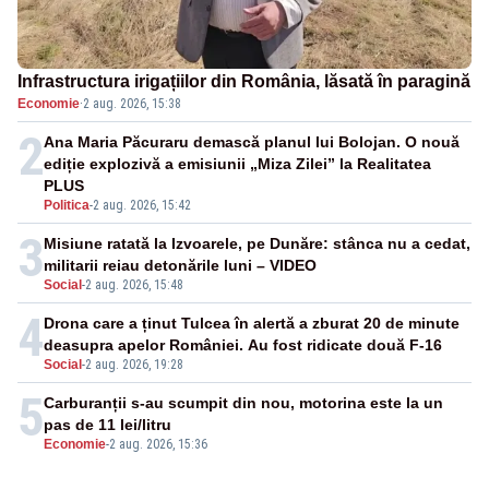
Infrastructura irigațiilor din România, lăsată în paragină
Economie
·
2 aug. 2026, 15:38
2
Ana Maria Păcuraru demască planul lui Bolojan. O nouă
ediție explozivă a emisiunii „Miza Zilei” la Realitatea
PLUS
Politica
-
2 aug. 2026, 15:42
3
Misiune ratată la Izvoarele, pe Dunăre: stânca nu a cedat,
militarii reiau detonările luni – VIDEO
Social
-
2 aug. 2026, 15:48
4
Drona care a ținut Tulcea în alertă a zburat 20 de minute
deasupra apelor României. Au fost ridicate două F-16
Social
-
2 aug. 2026, 19:28
5
Carburanții s-au scumpit din nou, motorina este la un
pas de 11 lei/litru
Economie
-
2 aug. 2026, 15:36