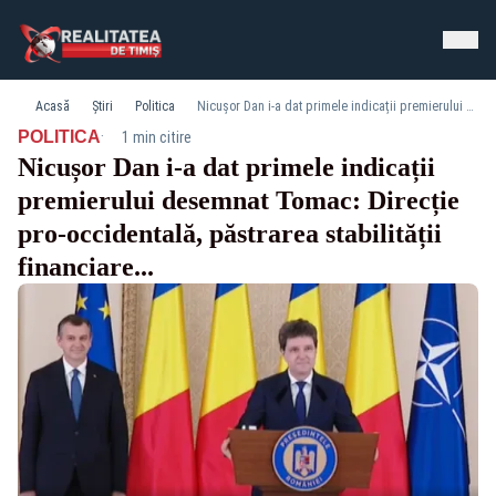
Acasă
Știri
Politica
Nicușor Dan i-a dat primele indicații premierului desemnat Tomac: Direcție pro-occidentală, păstrarea stabilității financiare...
·
POLITICA
1 min citire
Nicușor Dan i-a dat primele indicații
premierului desemnat Tomac: Direcție
pro-occidentală, păstrarea stabilității
financiare...