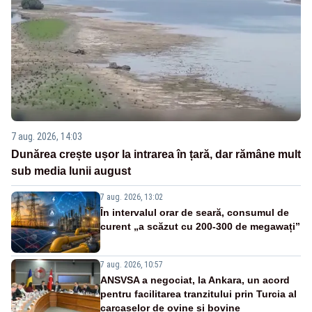
7 aug. 2026, 14:03
Dunărea crește ușor la intrarea în țară, dar rămâne mult
sub media lunii august
7 aug. 2026, 13:02
În intervalul orar de seară, consumul de
curent „a scăzut cu 200-300 de megawați”
7 aug. 2026, 10:57
ANSVSA a negociat, la Ankara, un acord
pentru facilitarea tranzitului prin Turcia al
carcaselor de ovine și bovine