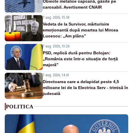
Obiecte metalice capcană, găsite pe
carosabil. Avertisment CNAIR
7 aug. 2026, 15:38
Vedeta de la Survivor, mărturisire
emoționantă după moartea lui Mircea
Lucescu: „Am plâns”
7 aug. 2026, 15:26
PSD, replică dură pentru Bolojan:
„România este într-o situație de forță
majoră”
7 aug. 2026, 14:41
Directoarea care a delapidat peste 4,5
milioane lei de la Electrica Serv - trimisă în
judecată
POLITICA