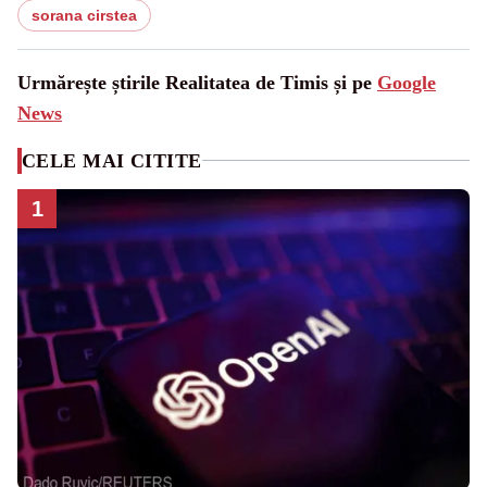
sorana cirstea
Urmărește știrile Realitatea de Timis și pe
Google
News
CELE MAI CITITE
1