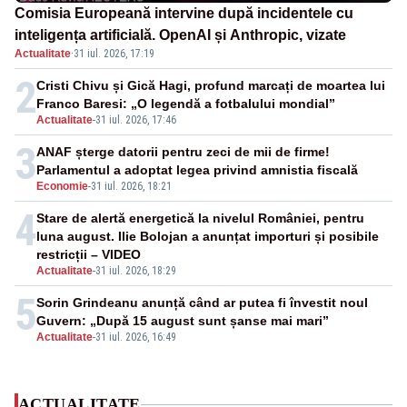
Comisia Europeană intervine după incidentele cu
inteligența artificială. OpenAI și Anthropic, vizate
Actualitate
·
31 iul. 2026, 17:19
2
Cristi Chivu și Gică Hagi, profund marcați de moartea lui
Franco Baresi: „O legendă a fotbalului mondial”
Actualitate
-
31 iul. 2026, 17:46
3
ANAF șterge datorii pentru zeci de mii de firme!
Parlamentul a adoptat legea privind amnistia fiscală
Economie
-
31 iul. 2026, 18:21
4
Stare de alertă energetică la nivelul României, pentru
luna august. Ilie Bolojan a anunțat importuri și posibile
restricții – VIDEO
Actualitate
-
31 iul. 2026, 18:29
5
Sorin Grindeanu anunță când ar putea fi învestit noul
Guvern: „După 15 august sunt șanse mai mari”
Actualitate
-
31 iul. 2026, 16:49
ACTUALITATE