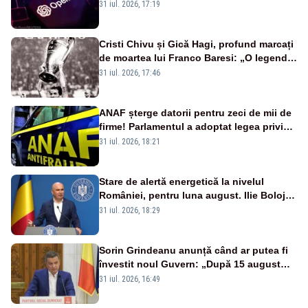
OpenAI și Anthropic, vizate
31 iul. 2026, 17:19
Cristi Chivu și Gică Hagi, profund marcați
de moartea lui Franco Baresi: „O legendă
a fotbalului mondial”
31 iul. 2026, 17:46
ANAF șterge datorii pentru zeci de mii de
firme! Parlamentul a adoptat legea privind
amnistia fiscală
31 iul. 2026, 18:21
Stare de alertă energetică la nivelul
României, pentru luna august. Ilie Bolojan
a anunțat importuri și posibile restricții –
31 iul. 2026, 18:29
VIDEO
Sorin Grindeanu anunță când ar putea fi
învestit noul Guvern: „După 15 august
sunt șanse mai mari”
31 iul. 2026, 16:49