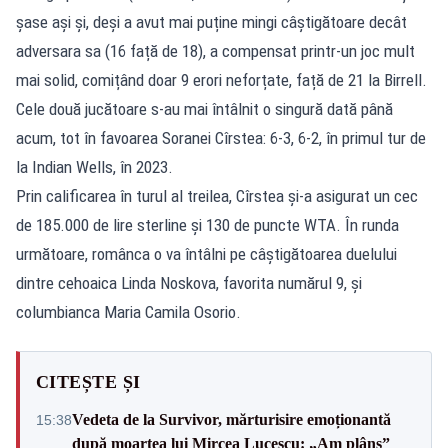
șase ași și, deși a avut mai puține mingi câștigătoare decât
adversara sa (16 față de 18), a compensat printr-un joc mult
mai solid, comițând doar 9 erori neforțate, față de 21 la Birrell.
Cele două jucătoare s-au mai întâlnit o singură dată până
acum, tot în favoarea Soranei Cîrstea: 6-3, 6-2, în primul tur de
la Indian Wells, în 2023.
Prin calificarea în turul al treilea, Cîrstea și-a asigurat un cec
de 185.000 de lire sterline și 130 de puncte WTA. În runda
următoare, românca o va întâlni pe câștigătoarea duelului
dintre cehoaica Linda Noskova, favorita numărul 9, și
columbianca Maria Camila Osorio.
CITEȘTE ȘI
Vedeta de la Survivor, mărturisire emoționantă
15:38
după moartea lui Mircea Lucescu: „Am plâns”