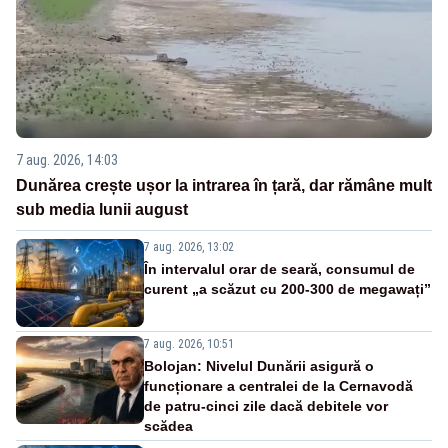
7 aug. 2026, 14:03
Dunărea crește ușor la intrarea în țară, dar rămâne mult
sub media lunii august
7 aug. 2026, 13:02
În intervalul orar de seară, consumul de
curent „a scăzut cu 200-300 de megawați”
7 aug. 2026, 10:51
Bolojan: Nivelul Dunării asigură o
funcționare a centralei de la Cernavodă
de patru-cinci zile dacă debitele vor
scădea