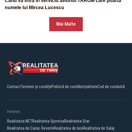
Când va intra în serviciu avionul TAROM care poartă
numele lui Mircea Lucescu
Mai Multe
Contact
Termeni și condiții
Politică de confidențialitate
Cod de conduită
Parteneri:
Realitatea.NET
Realitatea Sportiva
Realitatea Star
Realitatea de Caras-Severin
Realitatea de Iasi
Realitatea de Salaj