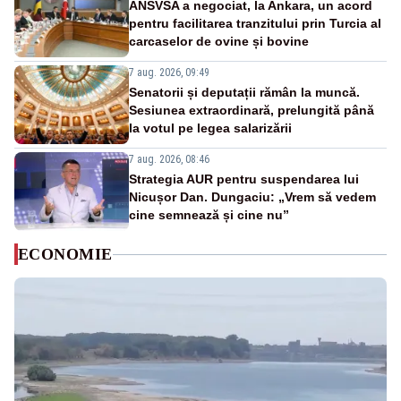
ANSVSA a negociat, la Ankara, un acord
pentru facilitarea tranzitului prin Turcia al
carcaselor de ovine și bovine
7 aug. 2026, 09:49
Senatorii și deputații rămân la muncă.
Sesiunea extraordinară, prelungită până
la votul pe legea salarizării
7 aug. 2026, 08:46
Strategia AUR pentru suspendarea lui
Nicușor Dan. Dungaciu: „Vrem să vedem
cine semnează și cine nu”
ECONOMIE