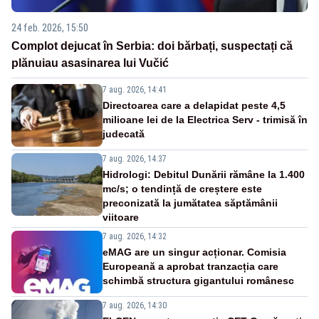
24 feb. 2026, 15:50
Complot dejucat în Serbia: doi bărbați, suspectați că
plănuiau asasinarea lui Vučić
7 aug. 2026, 14:41
Directoarea care a delapidat peste 4,5
milioane lei de la Electrica Serv - trimisă în
judecată
7 aug. 2026, 14:37
Hidrologi: Debitul Dunării rămâne la 1.400
mc/s; o tendință de creștere este
preconizată la jumătatea săptămânii
viitoare
7 aug. 2026, 14:32
eMAG are un singur acționar. Comisia
Europeană a aprobat tranzacția care
schimbă structura gigantului românesc
7 aug. 2026, 14:30