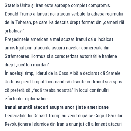
Statele Unite și Iran este aproape complet compromis.
Donald Trump a lansat noi atacuri verbale la adresa regimului
de la Teheran, pe care l-a descris drept format din „oameni răi
și bolnavi”.
Președintele american a mai acuzat Iranul că a încălcat
armistițiul prin atacurile asupra navelor comerciale din
Strâmtoarea Hormuz și a caracterizat autoritățile iraniene
drept „jucători murdari”.
În același timp, liderul de la Casa Albă a declarat că Statele
Unite își pierd timpul încercând să discute cu Iranul și a spus
că preferă să „facă treaba noastră” în locul continuării
eforturilor diplomatice.
Iranul anunță atacuri asupra unor ținte americane
Declarațiile lui Donald Trump au venit după ce Corpul Gărzilor
Revoluționare Islamice din Iran a anunțat că a lansat atacuri