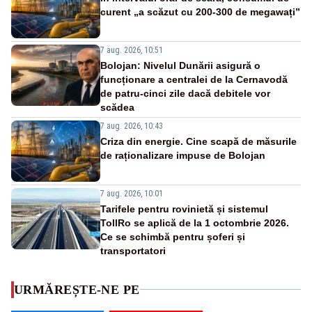
curent „a scăzut cu 200-300 de megawați”
7 aug. 2026, 10:51
Bolojan: Nivelul Dunării asigură o
funcționare a centralei de la Cernavodă
de patru-cinci zile dacă debitele vor
scădea
7 aug. 2026, 10:43
Criza din energie. Cine scapă de măsurile
de raționalizare impuse de Bolojan
7 aug. 2026, 10:01
Tarifele pentru rovinietă și sistemul
TollRo se aplică de la 1 octombrie 2026.
Ce se schimbă pentru șoferi și
transportatori
URMĂREȘTE-NE PE