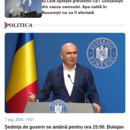
ELCEN oprește preventiv CET Grozăvești
din cauza caniculei. Apa caldă în
București nu va fi afectată
POLITICA
7 aug. 2026, 14:51
Ședința de guvern se amână pentru ora 15:00. Bolojan