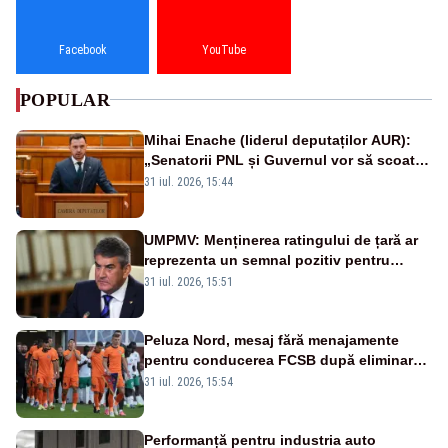
Facebook
YouTube
POPULAR
Mihai Enache (liderul deputaților AUR):
„Senatorii PNL și Guvernul vor să scoată
la vânzare bunuri publice pentru a stinge
31 iul. 2026, 15:44
datoriile pentru vaccinurile Pfizer!”
UMPMV: Menținerea ratingului de țară ar
reprezenta un semnal pozitiv pentru
România. Autoritățile trebuie să continue
31 iul. 2026, 15:51
consolidarea stabilității economice și
financiare
Peluza Nord, mesaj fără menajamente
pentru conducerea FCSB după eliminarea
rușinoasă din Conference League
31 iul. 2026, 15:54
Performanță pentru industria auto