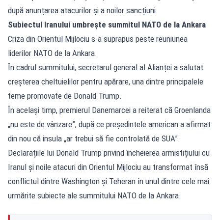
după anunțarea atacurilor și a noilor sancțiuni.
Subiectul Iranului umbrește summitul NATO de la Ankara
Criza din Orientul Mijlociu s-a suprapus peste reuniunea
liderilor NATO de la Ankara.
În cadrul summitului, secretarul general al Alianței a salutat
creșterea cheltuielilor pentru apărare, una dintre principalele
teme promovate de Donald Trump.
În același timp, premierul Danemarcei a reiterat că Groenlanda
„nu este de vânzare”, după ce președintele american a afirmat
din nou că insula „ar trebui să fie controlată de SUA”.
Declarațiile lui Donald Trump privind încheierea armistițiului cu
Iranul și noile atacuri din Orientul Mijlociu au transformat însă
conflictul dintre Washington și Teheran în unul dintre cele mai
urmărite subiecte ale summitului NATO de la Ankara.