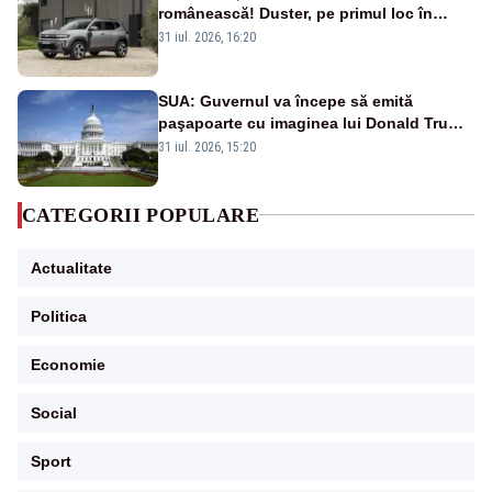
românească! Duster, pe primul loc în
topul vânzărilor din Ucraina
31 iul. 2026, 16:20
SUA: Guvernul va începe să emită
paşapoarte cu imaginea lui Donald Trump
începând cu 8 august
31 iul. 2026, 15:20
CATEGORII POPULARE
Actualitate
Politica
Economie
Social
Sport