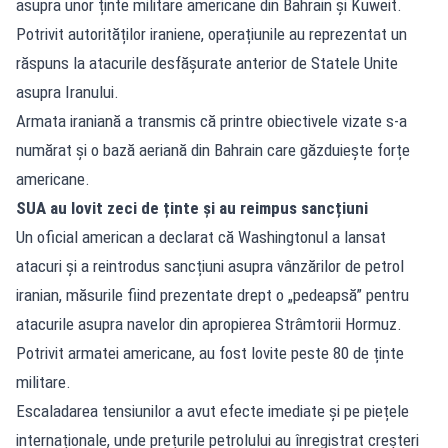
asupra unor ținte militare americane din Bahrain și Kuweit.
Potrivit autorităților iraniene, operațiunile au reprezentat un
răspuns la atacurile desfășurate anterior de Statele Unite
asupra Iranului.
Armata iraniană a transmis că printre obiectivele vizate s-a
numărat și o bază aeriană din Bahrain care găzduiește forțe
americane.
SUA au lovit zeci de ținte și au reimpus sancțiuni
Un oficial american a declarat că Washingtonul a lansat
atacuri și a reintrodus sancțiuni asupra vânzărilor de petrol
iranian, măsurile fiind prezentate drept o „pedeapsă” pentru
atacurile asupra navelor din apropierea Strâmtorii Hormuz.
Potrivit armatei americane, au fost lovite peste 80 de ținte
militare.
Escaladarea tensiunilor a avut efecte imediate și pe piețele
internaționale, unde prețurile petrolului au înregistrat creșteri