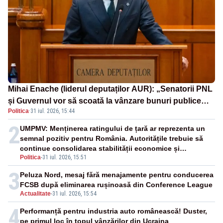
Mihai Enache (liderul deputaților AUR): „Senatorii PNL
și Guvernul vor să scoată la vânzare bunuri publice
Politica
·
31 iul. 2026, 15:44
pentru a stinge datoriile pentru vaccinurile Pfizer!”
2
UMPMV: Menținerea ratingului de țară ar reprezenta un
semnal pozitiv pentru România. Autoritățile trebuie să
continue consolidarea stabilității economice și
Politica
-
31 iul. 2026, 15:51
financiare
3
Peluza Nord, mesaj fără menajamente pentru conducerea
FCSB după eliminarea rușinoasă din Conference League
Actualitate
-
31 iul. 2026, 15:54
4
Performanță pentru industria auto românească! Duster,
pe primul loc în topul vânzărilor din Ucraina