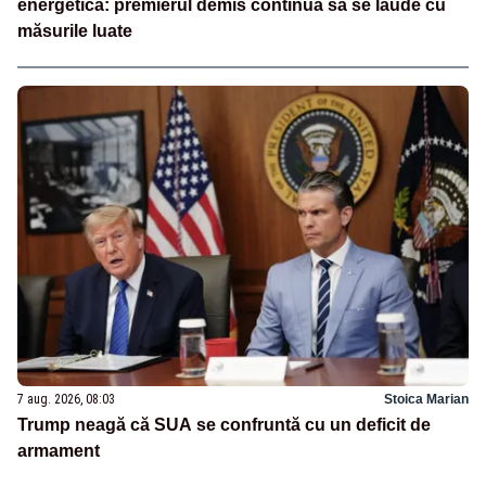
energetică: premierul demis continuă să se laude cu
măsurile luate
7 aug. 2026, 08:03
Stoica Marian
Trump neagă că SUA se confruntă cu un deficit de
armament