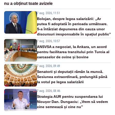
nu a obținut toate avizele
7 aug. 2026, 11:51
Bolojan, despre legea salarizării: „Ar
putea fi adoptată în perioada următoare.
S-a întârziat depunerea din cauza unor
discursuri iresponsabile în spaţiul public”
7 aug. 2026, 10:57
ANSVSA a negociat, la Ankara, un acord
pentru facilitarea tranzitului prin Turcia al
carcaselor de ovine și bovine
7 aug. 2026, 09:49
Senatorii și deputații rămân la muncă.
Sesiunea extraordinară, prelungită până
la votul pe legea salarizării
7 aug. 2026, 08:46
Strategia AUR pentru suspendarea lui
Nicușor Dan. Dungaciu: „Vrem să vedem
cine semnează și cine nu”