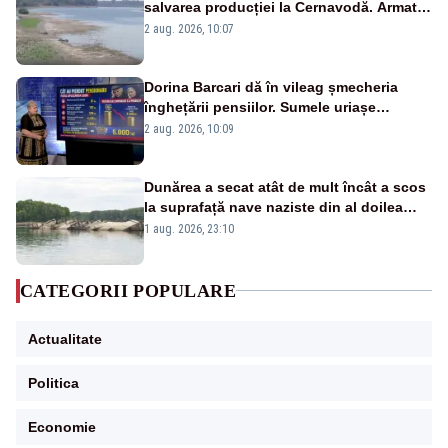
salvarea producției la Cernavodă. Armata
va detona o stâncă și va devia apa
2 aug. 2026, 10:07
fluviului - IMAGINI AERIENE
Dorina Barcari dă în vileag șmecheria
înghețării pensiilor. Sumele uriașe
pierdute de fiecare român
2 aug. 2026, 10:09
Dunărea a secat atât de mult încât a scos
la suprafață nave naziste din al doilea
război mondial
1 aug. 2026, 23:10
CATEGORII POPULARE
Actualitate
Politica
Economie