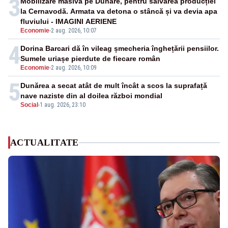
3
Mobilizare masivă pe Dunăre, pentru salvarea producției
la Cernavodă. Armata va detona o stâncă și va devia apa
fluviului - IMAGINI AERIENE
Economie
-
2 aug. 2026, 10:07
4
Dorina Barcari dă în vileag șmecheria înghețării pensiilor.
Sumele uriașe pierdute de fiecare român
Economie
-
2 aug. 2026, 10:09
5
Dunărea a secat atât de mult încât a scos la suprafață
nave naziste din al doilea război mondial
Social
-
1 aug. 2026, 23:10
ACTUALITATE