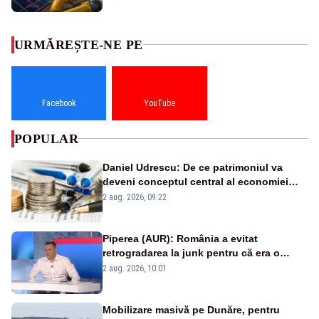
URMĂREȘTE-NE PE
Facebook
YouTube
POPULAR
Daniel Udrescu: De ce patrimoniul va
deveni conceptul central al economiei
viitoare?
2 aug. 2026, 09:22
Piperea (AUR): România a evitat
retrogradarea la junk pentru că era o
catastrofă pentru bănci și fondurile de
2 aug. 2026, 10:01
pensii
Mobilizare masivă pe Dunăre, pentru