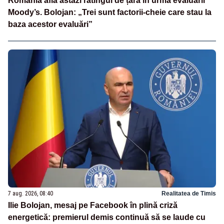
România află astăzi ratingul de țară în urma evaluării
Moody’s. Bolojan: „Trei sunt factorii-cheie care stau la
baza acestor evaluări”
7 aug. 2026, 08:40
Realitatea de Timis
Ilie Bolojan, mesaj pe Facebook în plină criză
energetică: premierul demis continuă să se laude cu