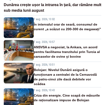
Dunărea crește ușor la intrarea în țară, dar rămâne mult
sub media lunii august
7 aug. 2026, 13:02
În intervalul orar de seară, consumul de
curent „a scăzut cu 200-300 de megawați”
7 aug. 2026, 10:57
ANSVSA a negociat, la Ankara, un acord
pentru facilitarea tranzitului prin Turcia al
carcaselor de ovine și bovine
7 aug. 2026, 10:51
Bolojan: Nivelul Dunării asigură o
funcționare a centralei de la Cernavodă
de patru-cinci zile dacă debitele vor
scădea
7 aug. 2026, 10:43
Criza din energie. Cine scapă de măsurile
de raționalizare impuse de Bolojan