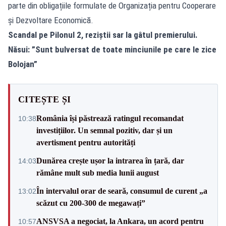
parte din obligațiile formulate de Organizația pentru Cooperare
și Dezvoltare Economică.
Scandal pe Pilonul 2, reziștii sar la gâtul premierului.
Năsui: ”Sunt bulversat de toate minciunile pe care le zice
Bolojan”
CITEȘTE ȘI
România își păstrează ratingul recomandat
10:38
investițiilor. Un semnal pozitiv, dar și un
avertisment pentru autorități
Dunărea crește ușor la intrarea în țară, dar
14:03
rămâne mult sub media lunii august
În intervalul orar de seară, consumul de curent „a
13:02
scăzut cu 200-300 de megawați”
ANSVSA a negociat, la Ankara, un acord pentru
10:57