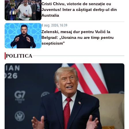
Cristi Chivu, victorie de senzație cu
Juventus! Inter a câștigat derby-ul din
Australia
8 aug. 2026, 16:39
Zelenski, mesaj dur pentru Vučić la
Belgrad: „Ucraina nu are timp pentru
scepticism”
POLITICA