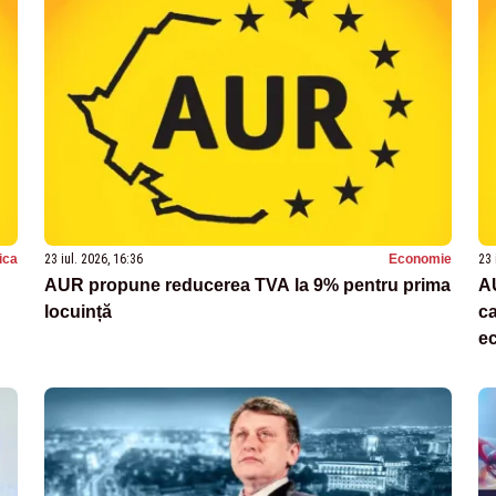
tica
23 iul. 2026, 16:36
Economie
23 
AUR propune reducerea TVA la 9% pentru prima
AU
locuință
ca
ec
n