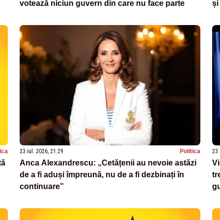
votează niciun guvern din care nu face parte
și
tica
23 iul. 2026, 21:29
Politica
23 
tă
Anca Alexandrescu: „Cetățenii au nevoie astăzi
V
de a fi aduși împreună, nu de a fi dezbinați în
tr
continuare”
g