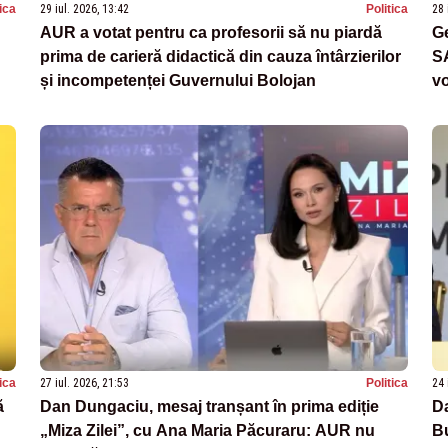
tica
29 iul. 2026, 13:42
Politica
28 
AUR a votat pentru ca profesorii să nu piardă
Ge
prima de carieră didactică din cauza întârzierilor
SA
și incompetenței Guvernului Bolojan
vo
tica
27 iul. 2026, 21:53
Politica
24 
ă
Dan Dungaciu, mesaj tranșant în prima ediție
D
„Miza Zilei”, cu Ana Maria Păcuraru: AUR nu
Bu