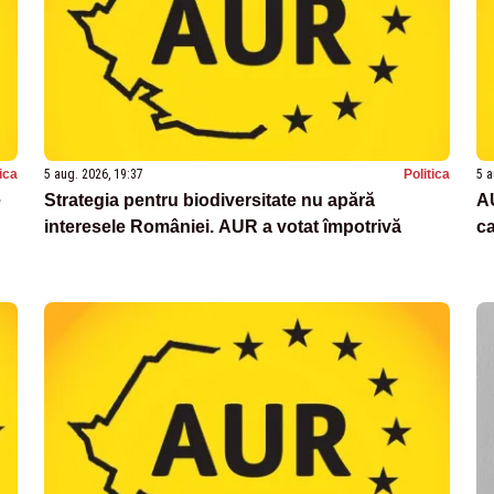
tica
5 aug. 2026, 19:37
Politica
5 a
e
Strategia pentru biodiversitate nu apără
A
interesele României. AUR a votat împotrivă
c