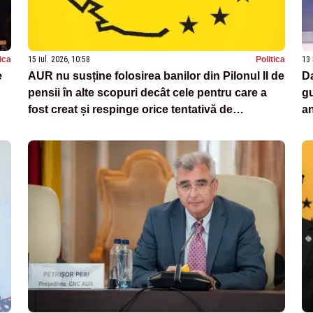
tica
15 iul. 2026, 10:58
Politica
13 
e
AUR nu susține folosirea banilor din Pilonul II de
D
pensii în alte scopuri decât cele pentru care a
gu
fost creat și respinge orice tentativă de
an
manipulare pe această temă
cr