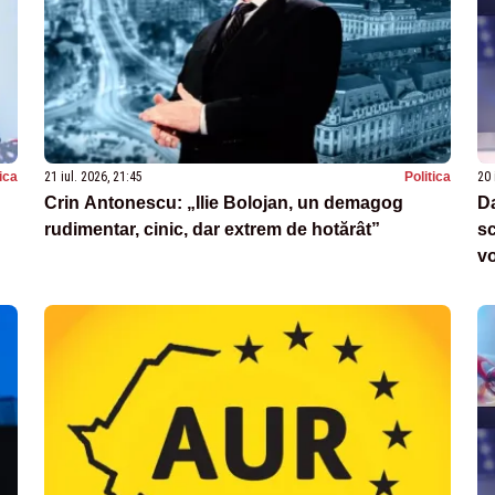
tica
21 iul. 2026, 21:45
Politica
20 
Crin Antonescu: „Ilie Bolojan, un demagog
Da
rudimentar, cinic, dar extrem de hotărât”
sc
v