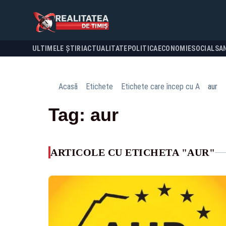
ULTIMELE ȘTIRI
ACTUALITATE
POLITICA
ECONOMIE
SOCIAL
SA
Acasă
Etichete
Etichete care încep cu A
aur
Tag: aur
ARTICOLE CU ETICHETA "AUR"