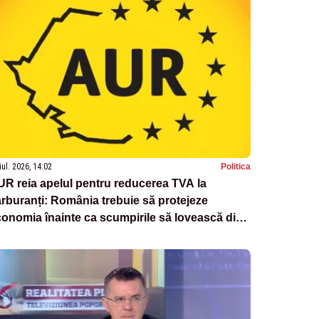
iul. 2026, 14:02
Politica
R reia apelul pentru reducerea TVA la
rburanți: România trebuie să protejeze
onomia înainte ca scumpirile să lovească din
ou