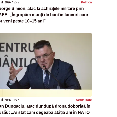
iul. 2026, 15:45
Politica
orge Simion, atac la achizițiile militare prin
FE: „Îngropăm munți de bani în tancuri care
r veni peste 10–15 ani”
iul. 2026, 13:27
Actualitate
an Dungaciu, atac dur după drona doborâtă în
zău: „Ai stat cam degeaba atâția ani în NATO