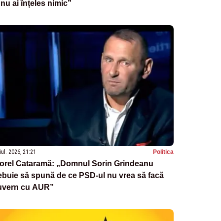
 nu ai înțeles nimic”
iul. 2026, 21:21
Politica
iorel Cataramă: „Domnul Sorin Grindeanu
ebuie să spună de ce PSD-ul nu vrea să facă
uvern cu AUR”