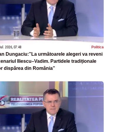
iul. 2026, 07:48
Politica
n Dungaciu:”La următoarele alegeri va reveni
enariul Iliescu–Vadim. Partidele tradiționale
or dispărea din România”