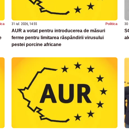
tica
31 iul. 2026, 14:55
Politica
30 
AUR a votat pentru introducerea de măsuri
S
e
ferme pentru limitarea răspândirii virusului
al
pestei porcine africane