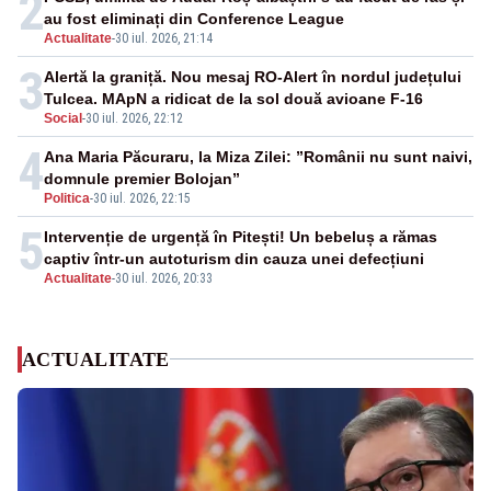
2
au fost eliminați din Conference League
Actualitate
-
30 iul. 2026, 21:14
3
Alertă la graniță. Nou mesaj RO-Alert în nordul județului
Tulcea. MApN a ridicat de la sol două avioane F-16
Social
-
30 iul. 2026, 22:12
4
Ana Maria Păcuraru, la Miza Zilei: ”Românii nu sunt naivi,
domnule premier Bolojan”
Politica
-
30 iul. 2026, 22:15
5
Intervenție de urgență în Pitești! Un bebeluș a rămas
captiv într-un autoturism din cauza unei defecțiuni
Actualitate
-
30 iul. 2026, 20:33
ACTUALITATE