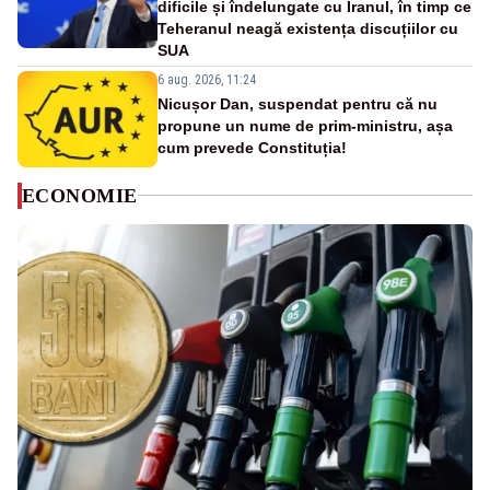
dificile și îndelungate cu Iranul, în timp ce
Teheranul neagă existența discuțiilor cu
SUA
6 aug. 2026, 11:24
Nicușor Dan, suspendat pentru că nu
propune un nume de prim-ministru, așa
cum prevede Constituția!
ECONOMIE