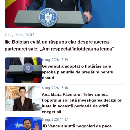
6 aug. 2026, 16:34
Ilie Bolojan evită un răspuns clar despre averea
partenerei sale: „Am respectat întotdeauna legea”
6 aug. 2026, 15:39
Guvernul a adoptat o hotărâre care
aprobă planurile de pregătire pentru
riscuri
6 aug. 2026, 15:18
Ana Maria Păcuraru: Televiziunea
Poporului solicită investigarea deciziilor
luate în această perioadă de criză
enegetică
6 aug. 2026, 11:27
JD Vance anunță negocieri de pace