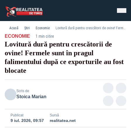
Acasă
Știri
Economie
Lovitură dură pentru crescătorii de ovine! Fermele sunt în pragul falimentului după ce exporturile au fost blocate
·
ECONOMIE
1 min citire
Lovitură dură pentru crescătorii de
ovine! Fermele sunt în pragul
falimentului după ce exporturile au fost
blocate
Scris de
Stoica Marian
Publicat
Sursă
9 iul. 2026, 09:57
realitatea.net