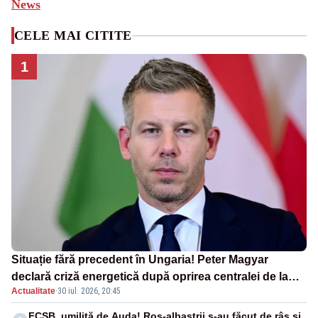
News
CELE MAI CITITE
1
Situație fără precedent în Ungaria! Peter Magyar
declară criză energetică după oprirea centralei de la
Actualitate
·
30 iul. 2026, 20:45
Paks
FCSB, umilită de Auda! Roș-albaștrii s-au făcut de râs și