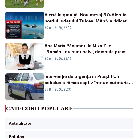
Alertă la graniță. Nou mesaj RO-Alert în
nordul județului Tulcea. MApN a ridicat de
la sol două avioane F-16
30 iul. 2026, 22:12
Ana Maria Păcuraru, la Miza Zilei:
”Românii nu sunt naivi, domnule premier
Bolojan”
30 iul. 2026, 22:15
Intervenție de urgență în Pitești! Un
bebeluș a rămas captiv într-un autoturism
din cauza unei defecțiuni
30 iul. 2026, 20:33
CATEGORII POPULARE
Actualitate
Politica