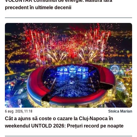
VOLUNTAR consumul de energie. Măsură fără
precedent în ultimele decenii
6 aug. 2026, 11:18
Stoica Marian
Cât a ajuns să coste o cazare la Cluj-Napoca în
weekendul UNTOLD 2026: Prețuri record pe noapte