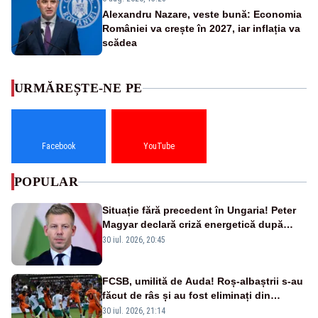
Alexandru Nazare, veste bună: Economia
României va crește în 2027, iar inflația va
scădea
URMĂREȘTE-NE PE
Facebook
YouTube
POPULAR
Situație fără precedent în Ungaria! Peter
Magyar declară criză energetică după
oprirea centralei de la Paks
30 iul. 2026, 20:45
FCSB, umilită de Auda! Roș-albaștrii s-au
făcut de râs și au fost eliminați din
Conference League
30 iul. 2026, 21:14