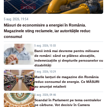
5 aug. 2026, 19:54
Măsuri de economisire a energiei în România.
Magazinele sting reclamele, iar autoritățile reduc
consumul
5 aug. 2026, 15:03
Banii intră mai devreme pentru milioane
de români: când se plătesc alocațiile,
indemnizațiile și drepturile persoanelor cu
dizabilități
5 aug. 2026, 10:29
Marile lanțuri de magazine din România
reduc consumul de energie. Ce MĂSURI
au anunțat retailerii
5 aug. 2026, 09:46
Scandal în Parlament pe tema centralelor
pe cărbune. Vot decisiv în Camera