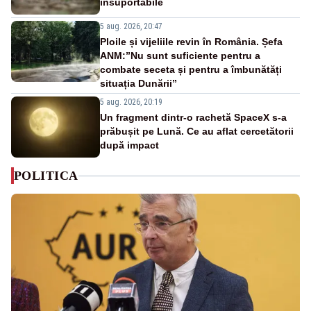
insuportabile
5 aug. 2026, 20:47
Ploile și vijeliile revin în România. Șefa
ANM:”Nu sunt suficiente pentru a
combate seceta și pentru a îmbunătăți
situația Dunării”
5 aug. 2026, 20:19
Un fragment dintr-o rachetă SpaceX s-a
prăbușit pe Lună. Ce au aflat cercetătorii
după impact
POLITICA