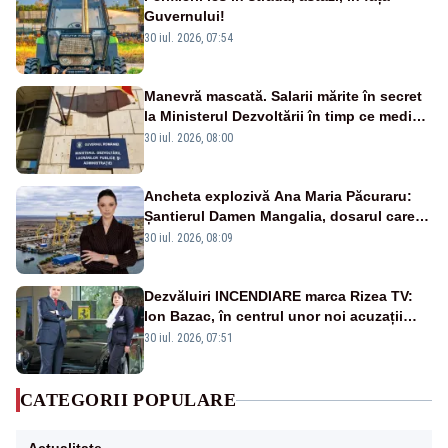
Guvernului!
30 iul. 2026, 07:54
Manevră mascată. Salarii mărite în secret
la Ministerul Dezvoltării în timp ce medicii
ies în stradă
30 iul. 2026, 08:00
Ancheta explozivă Ana Maria Păcuraru:
Șantierul Damen Mangalia, dosarul care
scufundă apărarea României
30 iul. 2026, 08:09
Dezvăluiri INCENDIARE marca Rizea TV:
Ion Bazac, în centrul unor noi acuzații
publice
30 iul. 2026, 07:51
CATEGORII POPULARE