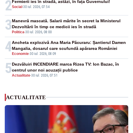
2
Fermierii ies în stradă, astăzi, în fața Guvernului!
Social
-
30 iul. 2026, 07:54
3
Manevră mascată. Salarii mărite în secret la Ministerul
Dezvoltării în timp ce medicii ies în stradă
Politica
-
30 iul. 2026, 08:00
4
Ancheta explozivă Ana Maria Păcuraru: Șantierul Damen
Mangalia, dosarul care scufundă apărarea României
Economie
-
30 iul. 2026, 08:09
5
Dezvăluiri INCENDIARE marca Rizea TV: Ion Bazac, în
centrul unor noi acuzații publice
Actualitate
-
30 iul. 2026, 07:51
ACTUALITATE