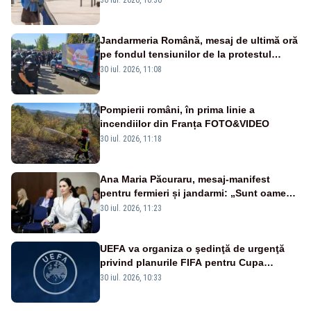
Jandarmeria Română, mesaj de ultimă oră
pe fondul tensiunilor de la protestul
masiv al fermierilor - VIDEO
30 iul. 2026, 11:08
Pompierii români, în prima linie a
incendiilor din Franța FOTO&VIDEO
30 iul. 2026, 11:18
Ana Maria Păcuraru, mesaj-manifest
pentru fermieri și jandarmi: „Sunt oameni
disperați, nu sunt răufăcători”
30 iul. 2026, 11:23
UEFA va organiza o şedinţă de urgenţă
privind planurile FIFA pentru Cupa
Mondială
30 iul. 2026, 10:33