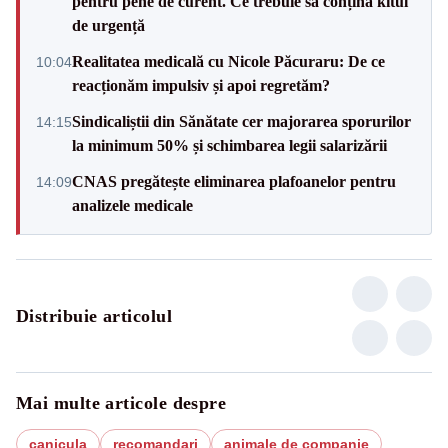
pentru pene de curent. Ce trebuie să conțină kitul
de urgență
Realitatea medicală cu Nicole Păcuraru: De ce
10:04
reacționăm impulsiv și apoi regretăm?
Sindicaliștii din Sănătate cer majorarea sporurilor
14:15
la minimum 50% și schimbarea legii salarizării
CNAS pregătește eliminarea plafoanelor pentru
14:09
analizele medicale
Distribuie articolul
Mai multe articole despre
canicula
recomandari
animale de companie