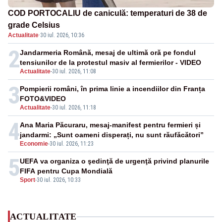
COD PORTOCALIU de caniculă: temperaturi de 38 de
grade Celsius
Actualitate
·
30 iul. 2026, 10:36
2
Jandarmeria Română, mesaj de ultimă oră pe fondul
tensiunilor de la protestul masiv al fermierilor - VIDEO
Actualitate
-
30 iul. 2026, 11:08
3
Pompierii români, în prima linie a incendiilor din Franța
FOTO&VIDEO
Actualitate
-
30 iul. 2026, 11:18
4
Ana Maria Păcuraru, mesaj-manifest pentru fermieri și
jandarmi: „Sunt oameni disperați, nu sunt răufăcători”
Economie
-
30 iul. 2026, 11:23
5
UEFA va organiza o şedinţă de urgenţă privind planurile
FIFA pentru Cupa Mondială
Sport
-
30 iul. 2026, 10:33
ACTUALITATE