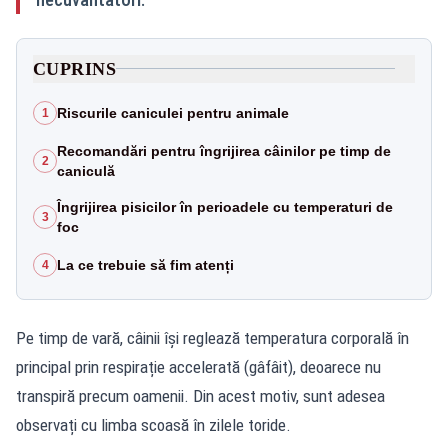
CUPRINS
Riscurile caniculei pentru animale
1
Recomandări pentru îngrijirea câinilor pe timp de
2
caniculă
Îngrijirea pisicilor în perioadele cu temperaturi de
3
foc
La ce trebuie să fim atenți
4
Pe timp de vară, câinii își reglează temperatura corporală în
principal prin respirație accelerată (gâfâit), deoarece nu
transpiră precum oamenii. Din acest motiv, sunt adesea
observați cu limba scoasă în zilele toride.