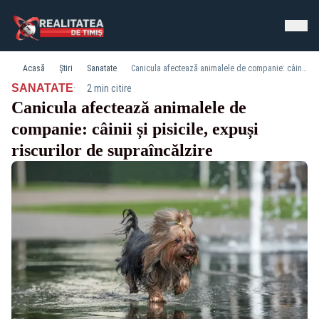
Acasă
Știri
Sanatate
Canicula afectează animalele de companie: câinii și pisicile, expuși riscurilor de supraîncălzire
·
SANATATE
2 min citire
Canicula afectează animalele de
companie: câinii și pisicile, expuși
riscurilor de supraîncălzire