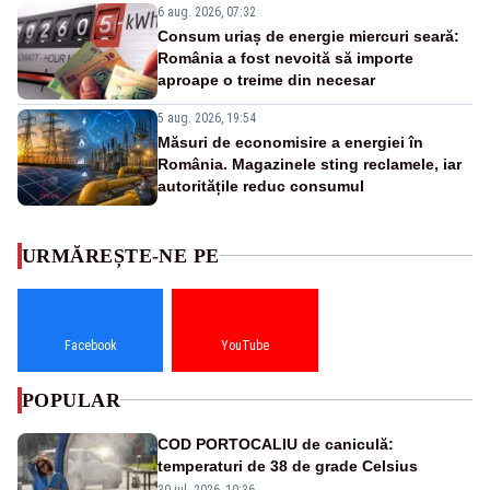
6 aug. 2026, 07:32
Consum uriaș de energie miercuri seară:
România a fost nevoită să importe
aproape o treime din necesar
5 aug. 2026, 19:54
Măsuri de economisire a energiei în
România. Magazinele sting reclamele, iar
autoritățile reduc consumul
URMĂREȘTE-NE PE
Facebook
YouTube
POPULAR
COD PORTOCALIU de caniculă:
temperaturi de 38 de grade Celsius
30 iul. 2026, 10:36