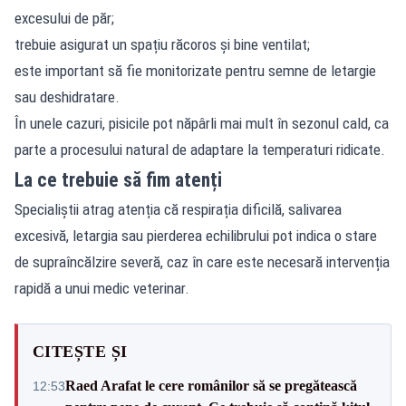
excesului de păr;
trebuie asigurat un spațiu răcoros și bine ventilat;
este important să fie monitorizate pentru semne de letargie
sau deshidratare.
În unele cazuri, pisicile pot năpârli mai mult în sezonul cald, ca
parte a procesului natural de adaptare la temperaturi ridicate.
La ce trebuie să fim atenți
Specialiștii atrag atenția că respirația dificilă, salivarea
excesivă, letargia sau pierderea echilibrului pot indica o stare
de supraîncălzire severă, caz în care este necesară intervenția
rapidă a unui medic veterinar.
CITEȘTE ȘI
Raed Arafat le cere românilor să se pregătească
12:53