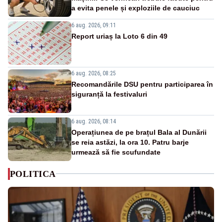
a evita penele și exploziile de cauciuc
6 aug. 2026, 09:11
Report uriaș la Loto 6 din 49
6 aug. 2026, 08:25
Recomandările DSU pentru participarea în
siguranță la festivaluri
6 aug. 2026, 08:14
Operațiunea de pe brațul Bala al Dunării
se reia astăzi, la ora 10. Patru barje
urmează să fie scufundate
POLITICA