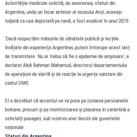
Autoritățile medicale solicită, de asemenea, sfaturi din
Argentina, unde un focar anterior al virusului Anzi, aceeași
tulpină ca cea depistată pe navă, a fost eradicat în anul 2019.
'Dacă respectăm măsurile de sănătate publică și lecțiile
învățate din experiența Argentinei, putem întrerupe acest lanț
de transmitere. Nu ar trebui să fie o epidemie de amploare', a
declarat Abdi Rahman Mahamud, directorul departamentului
de operațiuni de alertă și de reacție la urgențe sanitare din
cadrul OMS.
El a dezvăluit că accentul se va pune pe izolarea persoanelor
bolnave, precum și pe monitorizarea și plasarea în carantină a
celorlalți pasageri, sub rezerva unor decizii ale guvernelor
naționale.
Sfaturi din Argentina