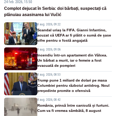
24 feb. 2026, 15:50
Complot dejucat în Serbia: doi bărbați, suspectați că
plănuiau asasinarea lui Vučić
8 aug. 2026, 09:22
Scandal uriaș la FIFA. Gianni Infantino,
acuzat că UEFA ar fi plătit o sumă de șase
cifre pentru o fostă angajată
8 aug. 2026, 09:06
Incendiu într-un apartament din Vâlcea.
Un bărbat a murit, iar o femeie a fost
evacuată de pompieri
8 aug. 2026, 08:53
Trump pune 1 miliard de dolari pe masa
Columbiei pentru războiul antidrog. Noul
președinte promite o ofensivă
8 aug. 2026, 08:42
România, prinsă între caniculă și furtuni.
Cum va fi vremea sâmbătă, 8 august