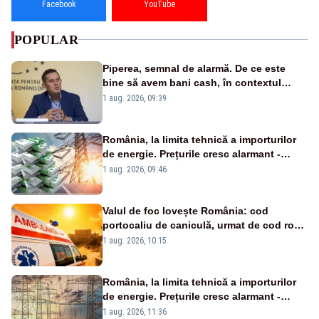
Facebook
YouTube
POPULAR
Piperea, semnal de alarmă. De ce este
bine să avem bani cash, în contextul
alertei energetice?
1 aug. 2026, 09:39
România, la limita tehnică a importurilor
de energie. Prețurile cresc alarmant -
Analiză Realitatea Plus
1 aug. 2026, 09:46
Valul de foc lovește România: cod
portocaliu de caniculă, urmat de cod roșu
duminică. Temperaturile urcă spre 40°C
1 aug. 2026, 10:15
România, la limita tehnică a importurilor
de energie. Prețurile cresc alarmant -
Analiză Realitatea Plus
1 aug. 2026, 11:36