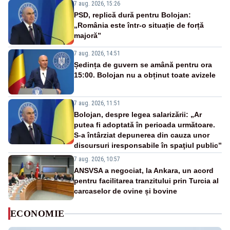
7 aug. 2026, 15:26
PSD, replică dură pentru Bolojan:
„România este într-o situație de forță
majoră”
7 aug. 2026, 14:51
Ședința de guvern se amână pentru ora
15:00. Bolojan nu a obținut toate avizele
7 aug. 2026, 11:51
Bolojan, despre legea salarizării: „Ar
putea fi adoptată în perioada următoare.
S-a întârziat depunerea din cauza unor
discursuri iresponsabile în spaţiul public”
7 aug. 2026, 10:57
ANSVSA a negociat, la Ankara, un acord
pentru facilitarea tranzitului prin Turcia al
carcaselor de ovine și bovine
ECONOMIE