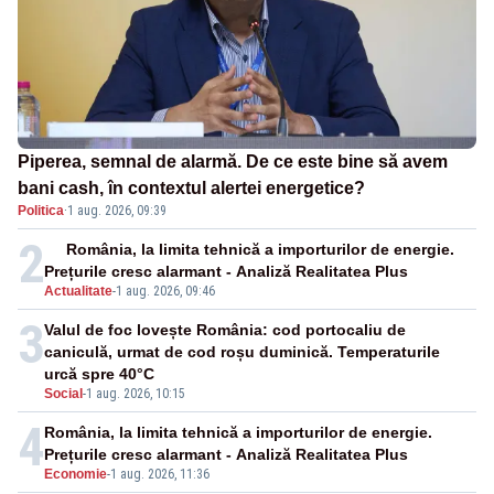
Piperea, semnal de alarmă. De ce este bine să avem
bani cash, în contextul alertei energetice?
Politica
·
1 aug. 2026, 09:39
2
România, la limita tehnică a importurilor de energie.
Prețurile cresc alarmant - Analiză Realitatea Plus
Actualitate
-
1 aug. 2026, 09:46
3
Valul de foc lovește România: cod portocaliu de
caniculă, urmat de cod roșu duminică. Temperaturile
urcă spre 40°C
Social
-
1 aug. 2026, 10:15
4
România, la limita tehnică a importurilor de energie.
Prețurile cresc alarmant - Analiză Realitatea Plus
Economie
-
1 aug. 2026, 11:36