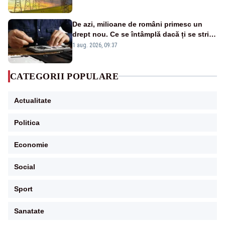
De azi, milioane de români primesc un
drept nou. Ce se întâmplă dacă ți se strică
un produs
1 aug. 2026, 09:37
CATEGORII POPULARE
Actualitate
Politica
Economie
Social
Sport
Sanatate