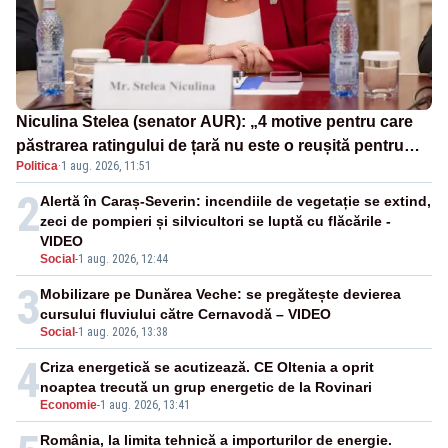
Niculina Stelea (senator AUR): „4 motive pentru care
păstrarea ratingului de țară nu este o reușită pentru
Politica
·
1 aug. 2026, 11:51
Guvernul Bolojan”
2
Alertă în Caraș-Severin: incendiile de vegetație se extind,
zeci de pompieri și silvicultori se luptă cu flăcările -
VIDEO
Social
-
1 aug. 2026, 12:44
3
Mobilizare pe Dunărea Veche: se pregătește devierea
cursului fluviului către Cernavodă – VIDEO
Social
-
1 aug. 2026, 13:38
4
Criza energetică se acutizează. CE Oltenia a oprit
noaptea trecută un grup energetic de la Rovinari
Economie
-
1 aug. 2026, 13:41
România, la limita tehnică a importurilor de energie.