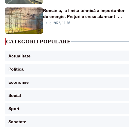
România, la limita tehnică a importurilor
de energie. Prețurile cresc alarmant -
Analiză Realitatea Plus
1 aug. 2026, 11:36
CATEGORII POPULARE
Actualitate
Politica
Economie
Social
Sport
Sanatate