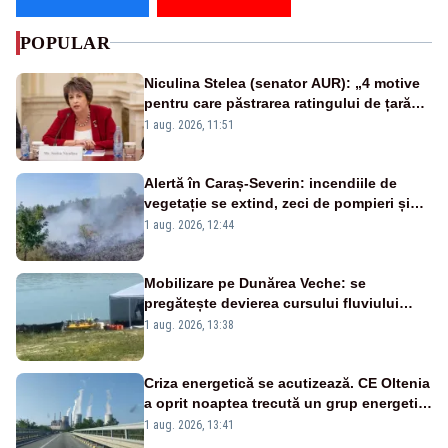
POPULAR
Niculina Stelea (senator AUR): „4 motive
pentru care păstrarea ratingului de țară
nu este o reușită pentru Guvernul
1 aug. 2026, 11:51
Bolojan”
Alertă în Caraș-Severin: incendiile de
vegetație se extind, zeci de pompieri și
silvicultori se luptă cu flăcările - VIDEO
1 aug. 2026, 12:44
Mobilizare pe Dunărea Veche: se
pregătește devierea cursului fluviului
către Cernavodă – VIDEO
1 aug. 2026, 13:38
Criza energetică se acutizează. CE Oltenia
a oprit noaptea trecută un grup energetic
de la Rovinari
1 aug. 2026, 13:41