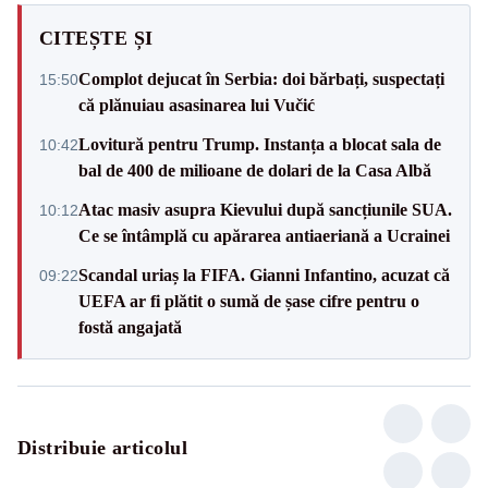
CITEȘTE ȘI
Complot dejucat în Serbia: doi bărbați, suspectați
15:50
că plănuiau asasinarea lui Vučić
Lovitură pentru Trump. Instanța a blocat sala de
10:42
bal de 400 de milioane de dolari de la Casa Albă
Atac masiv asupra Kievului după sancțiunile SUA.
10:12
Ce se întâmplă cu apărarea antiaeriană a Ucrainei
Scandal uriaș la FIFA. Gianni Infantino, acuzat că
09:22
UEFA ar fi plătit o sumă de șase cifre pentru o
fostă angajată
Distribuie articolul