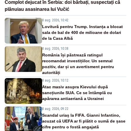
Complot dejucat în Serbia: doi bărbați, suspectați că
plănuiau asasinarea lui Vučić
8 aug. 2026, 10:42
Lovitură pentru Trump. Instanța a blocat
sala de bal de 400 de milioane de dolari
de la Casa Albă
8 aug. 2026, 10:38
România își păstrează ratingul
recomandat investițiilor. Un semnal
pozitiv, dar și un avertisment pentru
autorități
8 aug. 2026, 10:12
Atac masiv asupra Kievului după
sancțiunile SUA. Ce se întâmplă cu
apărarea antiaeriană a Ucrainei
8 aug. 2026, 09:22
Scandal uriaș la FIFA. Gianni Infantino,
acuzat că UEFA ar fi plătit o sumă de șase
cifre pentru o fostă angajată