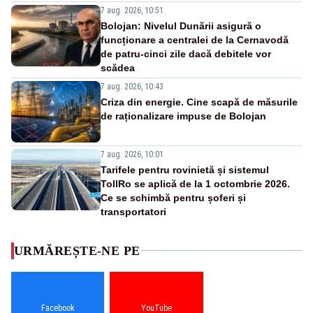
7 aug. 2026, 10:51
Bolojan: Nivelul Dunării asigură o
funcționare a centralei de la Cernavodă
de patru-cinci zile dacă debitele vor
scădea
7 aug. 2026, 10:43
Criza din energie. Cine scapă de măsurile
de raționalizare impuse de Bolojan
7 aug. 2026, 10:01
Tarifele pentru rovinietă și sistemul
TollRo se aplică de la 1 octombrie 2026.
Ce se schimbă pentru șoferi și
transportatori
URMĂREȘTE-NE PE
Facebook
YouTube