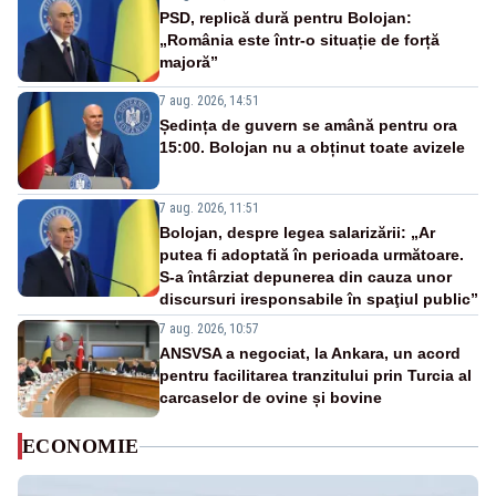
PSD, replică dură pentru Bolojan:
„România este într-o situație de forță
majoră”
7 aug. 2026, 14:51
Ședința de guvern se amână pentru ora
15:00. Bolojan nu a obținut toate avizele
7 aug. 2026, 11:51
Bolojan, despre legea salarizării: „Ar
putea fi adoptată în perioada următoare.
S-a întârziat depunerea din cauza unor
discursuri iresponsabile în spaţiul public”
7 aug. 2026, 10:57
ANSVSA a negociat, la Ankara, un acord
pentru facilitarea tranzitului prin Turcia al
carcaselor de ovine și bovine
ECONOMIE