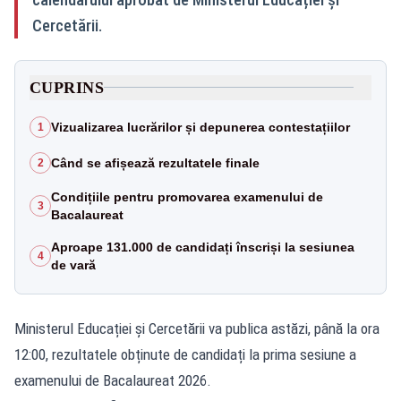
Cercetării.
CUPRINS
Vizualizarea lucrărilor și depunerea contestațiilor
1
Când se afișează rezultatele finale
2
Condițiile pentru promovarea examenului de
3
Bacalaureat
Aproape 131.000 de candidați înscriși la sesiunea
4
de vară
Ministerul Educației și Cercetării va publica astăzi, până la ora
12:00, rezultatele obținute de candidați la prima sesiune a
examenului de Bacalaureat 2026.