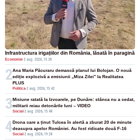
Infrastructura irigațiilor din România, lăsată în paragină
Economie
·
2 aug. 2026, 15:38
2
Ana Maria Păcuraru demască planul lui Bolojan. O nouă
ediție explozivă a emisiunii „Miza Zilei” la Realitatea
PLUS
Politica
-
2 aug. 2026, 15:42
3
Misiune ratată la Izvoarele, pe Dunăre: stânca nu a cedat,
militarii reiau detonările luni – VIDEO
Social
-
2 aug. 2026, 15:48
4
Drona care a ținut Tulcea în alertă a zburat 20 de minute
deasupra apelor României. Au fost ridicate două F-16
Social
-
2 aug. 2026, 19:28