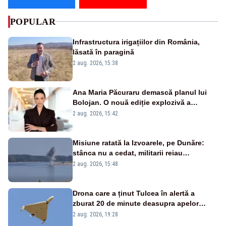
POPULAR
Infrastructura irigațiilor din România,
lăsată în paragină
2 aug. 2026, 15:38
Ana Maria Păcuraru demască planul lui
Bolojan. O nouă ediție explozivă a
emisiunii „Miza Zilei” la Realitatea PLUS
2 aug. 2026, 15:42
Misiune ratată la Izvoarele, pe Dunăre:
stânca nu a cedat, militarii reiau
detonările luni – VIDEO
2 aug. 2026, 15:48
Drona care a ținut Tulcea în alertă a
zburat 20 de minute deasupra apelor
României. Au fost ridicate două F-16
2 aug. 2026, 19:28