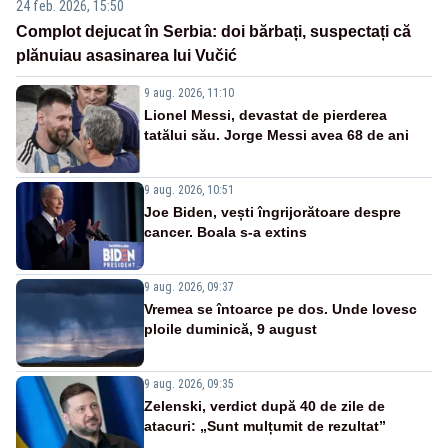
24 feb. 2026, 15:50
Complot dejucat în Serbia: doi bărbați, suspectați că
plănuiau asasinarea lui Vučić
9 aug. 2026, 11:10
Lionel Messi, devastat de pierderea
tatălui său. Jorge Messi avea 68 de ani
9 aug. 2026, 10:51
Joe Biden, vești îngrijorătoare despre
cancer. Boala s-a extins
9 aug. 2026, 09:37
Vremea se întoarce pe dos. Unde lovesc
ploile duminică, 9 august
9 aug. 2026, 09:35
Zelenski, verdict după 40 de zile de
atacuri: „Sunt mulțumit de rezultat”