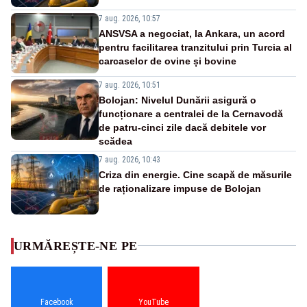
7 aug. 2026, 10:57
ANSVSA a negociat, la Ankara, un acord
pentru facilitarea tranzitului prin Turcia al
carcaselor de ovine și bovine
7 aug. 2026, 10:51
Bolojan: Nivelul Dunării asigură o
funcționare a centralei de la Cernavodă
de patru-cinci zile dacă debitele vor
scădea
7 aug. 2026, 10:43
Criza din energie. Cine scapă de măsurile
de raționalizare impuse de Bolojan
URMĂREȘTE-NE PE
Facebook
YouTube