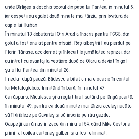
unde Bîrligea a deschis scorul din pasa lui Pantea, în minutul 5,
iar oaspeţii au egalat două minute mai târziu, prin lovitura de
cap a lui Huiban.
În minutul 13 debutantul Ofri Arad a înscris pentru FCSB, dar
golul a fost anulat pentru ofsaid. Roş-albaştrii l-au pierdut pe
Florin Tănase, accidentat şi înlocuit la jumătatea reprizei, dar
au intrat cu avantaj la vestiare după ce Olaru a deviat în gol
şutul lui Pantea, din minutul 26.
Imediat după pauză, Bădescu a bifat o mare ocazie în contul
lui Metaloglobus, trimiţând în bară, în minutul 47.
Ca răspuns, Miculescu şi-a reglat tirul, şutând pe lângă poartă,
în minutul 49, pentru ca două minute mai târziu acelaşi jucător
să îl dribleze pe Gavrilaş şi să înscrie pentru gazde.
Oaspeţii au rămas în zece din minutul 54, când Mike Cestor a
primit al doilea cartonaş galben şi a fost eliminat.