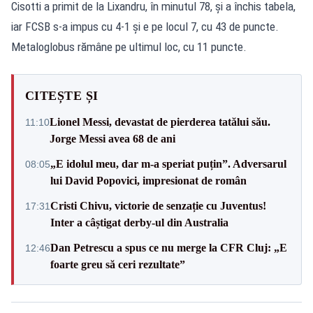
Cisotti a primit de la Lixandru, în minutul 78, şi a închis tabela,
iar FCSB s-a impus cu 4-1 şi e pe locul 7, cu 43 de puncte.
Metaloglobus rămâne pe ultimul loc, cu 11 puncte.
CITEȘTE ȘI
Lionel Messi, devastat de pierderea tatălui său.
11:10
Jorge Messi avea 68 de ani
„E idolul meu, dar m-a speriat puțin”. Adversarul
08:05
lui David Popovici, impresionat de român
Cristi Chivu, victorie de senzație cu Juventus!
17:31
Inter a câștigat derby-ul din Australia
Dan Petrescu a spus ce nu merge la CFR Cluj: „E
12:46
foarte greu să ceri rezultate”