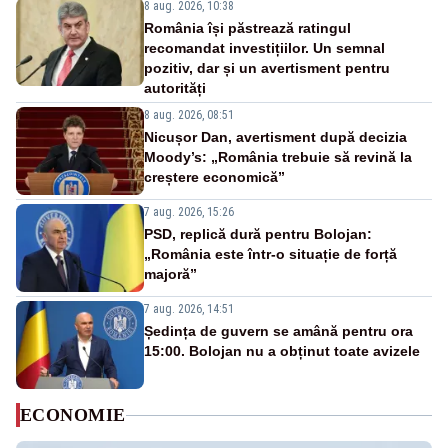
8 aug. 2026, 10:38
România își păstrează ratingul
recomandat investițiilor. Un semnal
pozitiv, dar și un avertisment pentru
autorități
8 aug. 2026, 08:51
Nicușor Dan, avertisment după decizia
Moody’s: „România trebuie să revină la
creștere economică”
7 aug. 2026, 15:26
PSD, replică dură pentru Bolojan:
„România este într-o situație de forță
majoră”
7 aug. 2026, 14:51
Ședința de guvern se amână pentru ora
15:00. Bolojan nu a obținut toate avizele
ECONOMIE