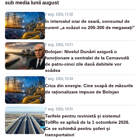
sub media lunii august
7 aug. 2026, 13:02
În intervalul orar de seară, consumul de
curent „a scăzut cu 200-300 de megawați”
7 aug. 2026, 10:51
Bolojan: Nivelul Dunării asigură o
funcționare a centralei de la Cernavodă
de patru-cinci zile dacă debitele vor
scădea
7 aug. 2026, 10:43
Criza din energie. Cine scapă de măsurile
de raționalizare impuse de Bolojan
7 aug. 2026, 10:01
Tarifele pentru rovinietă și sistemul
TollRo se aplică de la 1 octombrie 2026.
Ce se schimbă pentru șoferi și
transportatori