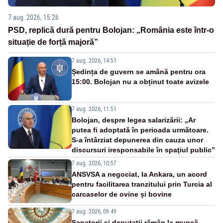
7 aug. 2026, 15:26
PSD, replică dură pentru Bolojan: „România este într-o
situație de forță majoră”
7 aug. 2026, 14:51
Ședința de guvern se amână pentru ora
15:00. Bolojan nu a obținut toate avizele
7 aug. 2026, 11:51
Bolojan, despre legea salarizării: „Ar
putea fi adoptată în perioada următoare.
S-a întârziat depunerea din cauza unor
discursuri iresponsabile în spaţiul public”
7 aug. 2026, 10:57
ANSVSA a negociat, la Ankara, un acord
pentru facilitarea tranzitului prin Turcia al
carcaselor de ovine și bovine
7 aug. 2026, 09:49
Senatorii și deputații rămân la muncă.