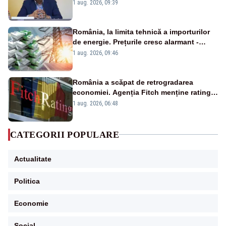
alertei energetice?
1 aug. 2026, 09:39
România, la limita tehnică a importurilor
de energie. Prețurile cresc alarmant -
Analiză Realitatea Plus
1 aug. 2026, 09:46
România a scăpat de retrogradarea
economiei. Agenția Fitch menține ratingul
„BBB-” cu perspectivă negativă
1 aug. 2026, 06:48
CATEGORII POPULARE
Actualitate
Politica
Economie
Social