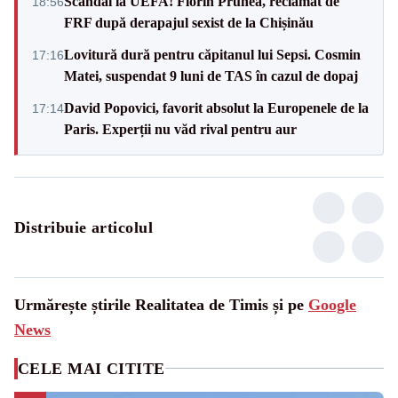
Scandal la UEFA! Florin Prunea, reclamat de
18:56
FRF după derapajul sexist de la Chișinău
Lovitură dură pentru căpitanul lui Sepsi. Cosmin
17:16
Matei, suspendat 9 luni de TAS în cazul de dopaj
David Popovici, favorit absolut la Europenele de la
17:14
Paris. Experții nu văd rival pentru aur
Distribuie articolul
Urmărește știrile Realitatea de Timis și pe
Google
News
CELE MAI CITITE