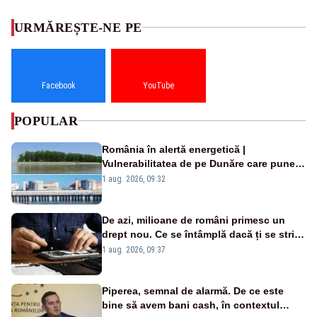
URMĂREȘTE-NE PE
Facebook
YouTube
POPULAR
România în alertă energetică |
Vulnerabilitatea de pe Dunăre care pune
în pericol Centrala Cernavodă era
1 aug. 2026, 09:32
cunoscută de pe vremea lui Ceaușescu
De azi, milioane de români primesc un
drept nou. Ce se întâmplă dacă ți se strică
un produs
1 aug. 2026, 09:37
Piperea, semnal de alarmă. De ce este
bine să avem bani cash, în contextul