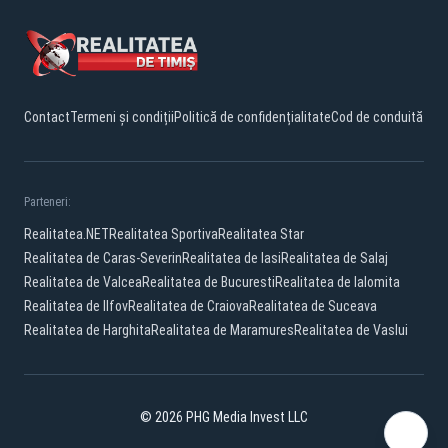
Contact
Termeni și condiții
Politică de confidențialitate
Cod de conduită
Parteneri:
Realitatea.NET
Realitatea Sportiva
Realitatea Star
Realitatea de Caras-Severin
Realitatea de Iasi
Realitatea de Salaj
Realitatea de Valcea
Realitatea de Bucuresti
Realitatea de Ialomita
Realitatea de Ilfov
Realitatea de Craiova
Realitatea de Suceava
Realitatea de Harghita
Realitatea de Maramures
Realitatea de Vaslui
© 2026 PHG Media Invest LLC
Facebook
YouTube