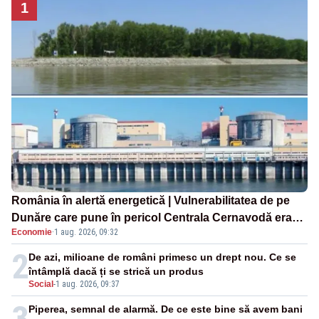
1
România în alertă energetică | Vulnerabilitatea de pe
Dunăre care pune în pericol Centrala Cernavodă era
Economie
·
1 aug. 2026, 09:32
cunoscută de pe vremea lui Ceaușescu
2
De azi, milioane de români primesc un drept nou. Ce se
întâmplă dacă ți se strică un produs
Social
-
1 aug. 2026, 09:37
3
Piperea, semnal de alarmă. De ce este bine să avem bani