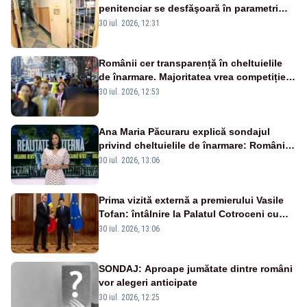
penitenciar se desfăşoară în parametri
normali
30 iul. 2026, 12:31
Românii cer transparență în cheltuielile
de înarmare. Majoritatea vrea competiție
reală și industrie locală – SONDAJ
30 iul. 2026, 12:53
Ana Maria Păcuraru explică sondajul
privind cheltuielile de înarmare: Românii
cer transparență în achiziții și un echilibru
30 iul. 2026, 13:06
între partenerii externi
Prima vizită externă a premierului Vasile
Tofan: întâlnire la Palatul Cotroceni cu
președintele Nicușor Dan
30 iul. 2026, 13:06
SONDAJ: Aproape jumătate dintre români
vor alegeri anticipate
30 iul. 2026, 12:25