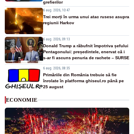
grefierilor
6 aug. 2026, 10:47
Trei morți în urma unui atac rusesc asupra
regiunii Harkov
6 aug. 2026, 09:13
Donald Trump a răbufnit împotriva șefului
Pentagonului: președintele, enervat că i
s-ar fi ascuns penuria de rachete – SURSE
6 aug. 2026, 08:35
Primăriile din România trebuie să fie
înrolate în platforma ghiseul.ro până pe
25 august
ECONOMIE