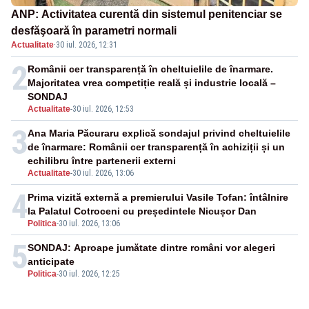
ANP: Activitatea curentă din sistemul penitenciar se
desfăşoară în parametri normali
Actualitate
·
30 iul. 2026, 12:31
2
Românii cer transparență în cheltuielile de înarmare.
Majoritatea vrea competiție reală și industrie locală –
SONDAJ
Actualitate
-
30 iul. 2026, 12:53
3
Ana Maria Păcuraru explică sondajul privind cheltuielile
de înarmare: Românii cer transparență în achiziții și un
echilibru între partenerii externi
Actualitate
-
30 iul. 2026, 13:06
4
Prima vizită externă a premierului Vasile Tofan: întâlnire
la Palatul Cotroceni cu președintele Nicușor Dan
Politica
-
30 iul. 2026, 13:06
5
SONDAJ: Aproape jumătate dintre români vor alegeri
anticipate
Politica
-
30 iul. 2026, 12:25