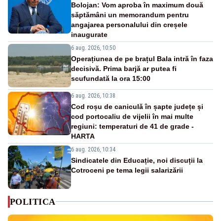
Bolojan: Vom aproba în maximum două
săptămâni un memorandum pentru
angajarea personalului din creșele
inaugurate
6 aug. 2026, 10:50
Operațiunea de pe brațul Bala intră în faza
decisivă. Prima barjă ar putea fi
scufundată la ora 15:00
6 aug. 2026, 10:38
Cod roșu de caniculă în șapte județe și
cod portocaliu de vijelii în mai multe
regiuni: temperaturi de 41 de grade -
HARTA
6 aug. 2026, 10:34
Sindicatele din Educație, noi discuții la
Cotroceni pe tema legii salarizării
POLITICA