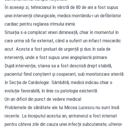
În aceeași zi, tehnicianul în vârstă de 80 de ani a fost supus
unei intervenții chirurgicale, medicii montându-i un defibrilator
cardiac pentru reglarea ritmului inimii.
Situația s-a complicat vineri dimineață, chiar în momentul în
care urma să fie externat, când a suferit un infarct miocardic
acut. Acesta a fost preluat de urgență și dus în sala de
intervenții, unde a fost supus unei angioplastii primare.
După intervenție, starea sa a fost descrisă drept stabilă,
pacientul fiind conștient și cooperant, sub monitorizare atentă
în Secția de Cardiologie. Sâmbătă, medicii indicau chiar o
evoluție favorabilă, în linie cu patologia existentă.
Un an dificil din punct de vedere medical
Problemele de sănătate ale lui Mircea Lucescu nu sunt însă
recente. La începutul acestui an, antrenorul a fost internat
pentru câteva zile din cauza unei infecții subcutanate, ulterior