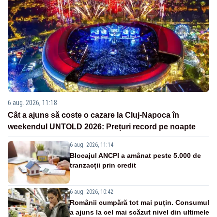
6 aug. 2026, 11:18
Cât a ajuns să coste o cazare la Cluj-Napoca în
weekendul UNTOLD 2026: Prețuri record pe noapte
6 aug. 2026, 11:14
Blocajul ANCPI a amânat peste 5.000 de
tranzacții prin credit
6 aug. 2026, 10:42
Românii cumpără tot mai puțin. Consumul
a ajuns la cel mai scăzut nivel din ultimele