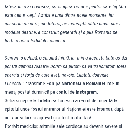
tabelă nu mai contează, iar singura victorie pentru care luptăm
este cea a vieții. Astăzi e unul dintre acele momente, iar
gândurile noastre, ale tuturor, se îndreaptă către omul care a
modelat destine, a construit generații și a pus România pe
harta mare a fotbalului mondial.
Suntem o echipă, o singură inimă, iar inima aceasta bate astăzi
pentru dumneavoastră! Dorim să putem să vă transmitem toată
energia și forța de care aveți nevoie. Luptați, domnule
Lucescu!"
, transmite
Echipa Națională a României
într-un
mesaj postat duminică pe contul de
Instagram
.
Soția și nepoata lui Mircea Lucescu au venit de urgență la
spitalul unde fostul antrenor al Naționalei este internat, după
ce starea lui s-a agravat și a fost mutat la ATI.
Potrivit medicilor, aritmiile sale cardiace au devenit severe și