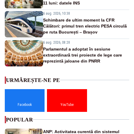
11 luni: datele INS
6 aug. 2026, 10:38
Schimbare de ultim moment la CFR
Călători: primul tren electric PESA circulă
pe ruta București – Brașov
6 aug. 2026, 08:28
Parlamentul a adoptat în sesiune
extraordinară trei proiecte de lege care
reprezintă jaloane din PNRR
URMĂREȘTE-NE PE
Facebook
YouTube
POPULAR
ANP: Activitatea curentă din sistemul