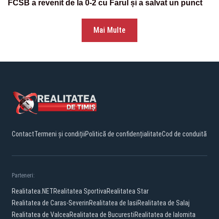
FCSB a revenit de la 0-2 cu Farul și a salvat un punct
Mai Multe
Contact
Termeni și condiții
Politică de confidențialitate
Cod de conduită
Parteneri:
Realitatea.NET
Realitatea Sportiva
Realitatea Star
Realitatea de Caras-Severin
Realitatea de Iasi
Realitatea de Salaj
Realitatea de Valcea
Realitatea de Bucuresti
Realitatea de Ialomita