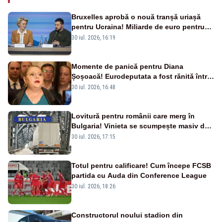
Bruxelles aprobă o nouă tranșă uriașă
pentru Ucraina! Miliarde de euro pentru
armament și apărare
30 iul. 2026, 16:19
Momente de panică pentru Diana
Șoșoacă! Eurodeputata a fost rănită într-
un accident rutier
30 iul. 2026, 16:48
Lovitură pentru românii care merg în
Bulgaria! Vinieta se scumpește masiv de
la 1 august
30 iul. 2026, 17:15
Totul pentru calificare! Cum începe FCSB
partida cu Auda din Conference League
30 iul. 2026, 18:26
Constructorul noului stadion din