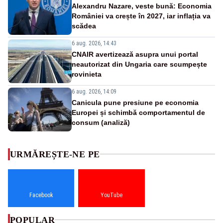
Alexandru Nazare, veste bună: Economia
României va crește în 2027, iar inflația va
scădea
6 aug. 2026, 14:43
CNAIR avertizează asupra unui portal
neautorizat din Ungaria care scumpește
rovinieta
6 aug. 2026, 14:09
Canicula pune presiune pe economia
Europei și schimbă comportamentul de
consum (analiză)
URMĂREȘTE-NE PE
Facebook
YouTube
POPULAR