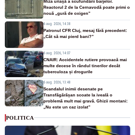
Miza uriașă a scufundării barjelor.
Reactorul 2 de la Cernavodă poate primi o
nouă „gură de oxigen”
6 aug. 2026, 14:38
Patronul CFR Cluj, mesaj fără precedent:
„Cât să mai pierd bani?”
6 aug. 2026, 14:07
CNAIR: Accidentele rutiere provoacă mai
multe decese în rândul tinerilor decât
tuberculoza și drogurile
6 aug. 2026, 13:48
Scandalul inimii desenate pe
Transfăgărășan scoate la iveală o
problemă mult mai gravă. Ghizii montani:
„Nu este un caz izolat”
POLITICA