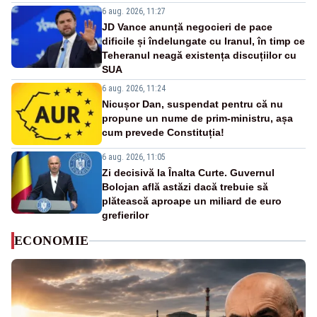
6 aug. 2026, 11:27
JD Vance anunță negocieri de pace
dificile și îndelungate cu Iranul, în timp ce
Teheranul neagă existența discuțiilor cu
SUA
6 aug. 2026, 11:24
Nicușor Dan, suspendat pentru că nu
propune un nume de prim-ministru, așa
cum prevede Constituția!
6 aug. 2026, 11:05
Zi decisivă la Înalta Curte. Guvernul
Bolojan află astăzi dacă trebuie să
plătească aproape un miliard de euro
grefierilor
ECONOMIE