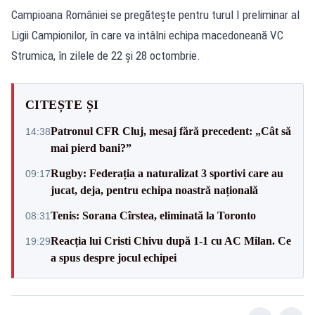
Campioana României se pregăteşte pentru turul I preliminar al
Ligii Campionilor, în care va intâlni echipa macedoneană VC
Strumica, în zilele de 22 şi 28 octombrie.
CITEȘTE ȘI
Patronul CFR Cluj, mesaj fără precedent: „Cât să
14:38
mai pierd bani?”
Rugby: Federația a naturalizat 3 sportivi care au
09:17
jucat, deja, pentru echipa noastră națională
Tenis: Sorana Cîrstea, eliminată la Toronto
08:31
Reacția lui Cristi Chivu după 1-1 cu AC Milan. Ce
19:29
a spus despre jocul echipei