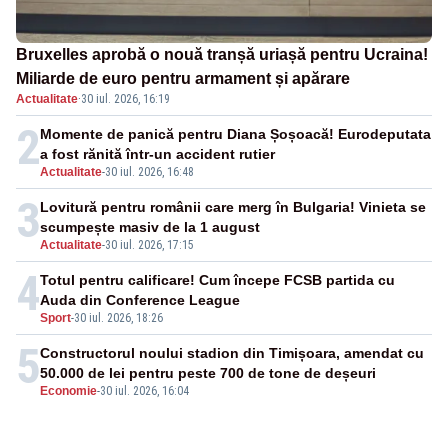
Bruxelles aprobă o nouă tranșă uriașă pentru Ucraina!
Miliarde de euro pentru armament și apărare
Actualitate
·
30 iul. 2026, 16:19
2
Momente de panică pentru Diana Șoșoacă! Eurodeputata
a fost rănită într-un accident rutier
Actualitate
-
30 iul. 2026, 16:48
3
Lovitură pentru românii care merg în Bulgaria! Vinieta se
scumpește masiv de la 1 august
Actualitate
-
30 iul. 2026, 17:15
4
Totul pentru calificare! Cum începe FCSB partida cu
Auda din Conference League
Sport
-
30 iul. 2026, 18:26
5
Constructorul noului stadion din Timișoara, amendat cu
50.000 de lei pentru peste 700 de tone de deșeuri
Economie
-
30 iul. 2026, 16:04