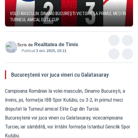
VOLEI MASCULIN: DINAMO BUCUREŞTI VICTORIE LA PRIMUL MECI ÎN
TURNEUL AMICAL ELITE CUP
Realitatea de Timis
Scris de
Publicat:
3 oct. 2025, 10:11
Bucureștenii vor juca vineri cu Galatasaray
Campioana României la volei masculin, Dinamo Bucureşti, a
învins, joi, formaţia IBB Spor Kulübü, cu 3-2, în primul meci
disputat la Turneul amical Elite Cup din Turcia.
Bucureștenii vor juca vineri cu Galatasaray, vicecampioana
Turciei, iar sâmbătă, vor întâlni formația Istanbul Genclik Spor
Kulübü.