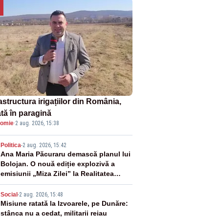
astructura irigațiilor din România,
ată în paragină
omie
·
2 aug. 2026, 15:38
2
Politica
-
2 aug. 2026, 15:42
Ana Maria Păcuraru demască planul lui
Bolojan. O nouă ediție explozivă a
emisiunii „Miza Zilei” la Realitatea
PLUS
3
Social
-
2 aug. 2026, 15:48
Misiune ratată la Izvoarele, pe Dunăre:
stânca nu a cedat, militarii reiau