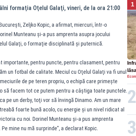
1
lni formaţia Oţelul Galaţi, vineri, de la ora 21:00
cureşti, Zeljko Kopic, a afirmat, miercuri, într-o
Dorinel Munteanu şi-a pus amprenta asupra jocului
lul Galaţi, o formaţie disciplinată şi puternică.
nt importante, pentru puncte, pentru clasament, pentru
Infr
lăs
m un fotbal de calitate. Meciul cu Oţelul Galaţi va fi unul
Econ
n meciurile de pe teren propriu, o echipă care primeşte
o să facem tot ce putem pentru a câştiga toate punctele.
 ca pe un derby, toţi vor să învingă Dinamo. Am un mare
treabă foarte bună acolo, cu energie şi un nivel ridicat al
 victoria cu noi. Dorinel Munteanu şi-a pus amprenta
. Pe mine nu mă surprinde", a declarat Kopic.