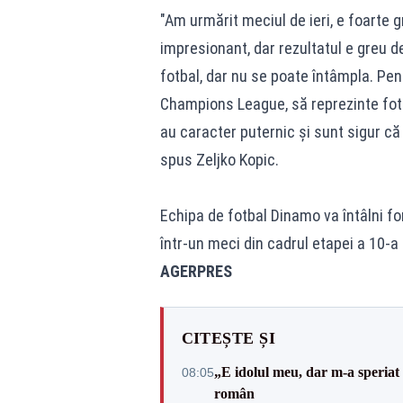
"Am urmărit meciul de ieri, e foarte 
impresionant, dar rezultatul e greu d
fotbal, dar nu se poate întâmpla. Pen
Champions League, să reprezinte fotba
au caracter puternic şi sunt sigur că 
spus Zeljko Kopic.
Echipa de fotbal Dinamo va întâlni for
într-un meci din cadrul etapei a 10-a 
AGERPRES
CITEȘTE ȘI
„E idolul meu, dar m-a speriat
08:05
român