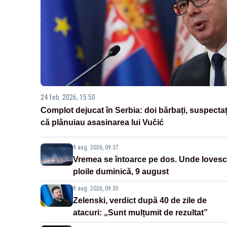
24 feb. 2026, 15:50
Complot dejucat în Serbia: doi bărbați, suspectaț
că plănuiau asasinarea lui Vučić
9 aug. 2026, 09:37
Vremea se întoarce pe dos. Unde lovesc
ploile duminică, 9 august
9 aug. 2026, 09:35
Zelenski, verdict după 40 de zile de
atacuri: „Sunt mulțumit de rezultat”