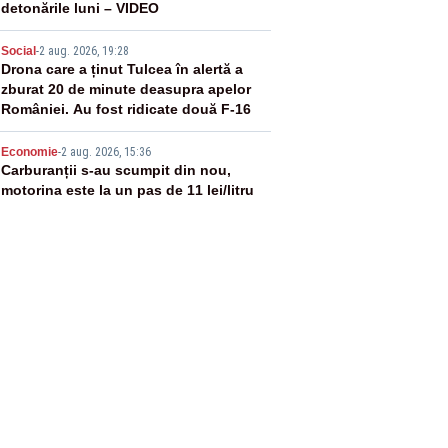
detonările luni – VIDEO
4
Social
-
2 aug. 2026, 19:28
Drona care a ținut Tulcea în alertă a
zburat 20 de minute deasupra apelor
României. Au fost ridicate două F-16
5
Economie
-
2 aug. 2026, 15:36
Carburanții s-au scumpit din nou,
motorina este la un pas de 11 lei/litru