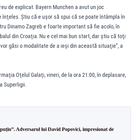
greu de explicat. Bayern Munchen a avut un joc
e înţeles. Ştiu că e uşor să spui că se poate întâmpla în
tru Dinamo Zagreb e foarte important să fie acolo, în
lul din Croaţia. Nu e cel mai bun start, dar ştiu că toţi
vor găsi o modalitate de a ieşi din această situaţie", a
maţia Oţelul Galaţi, vineri, de la ora 21:00, în deplasare,
a Superligii.
 puțin”. Adversarul lui David Popovici, impresionat de