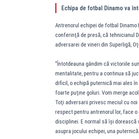
Echipa de fotbal Dinamo va întâ
Antrenorul echipei de fotbal Dinamo Bu
conferinţă de presă, că tehnicianul 
adversarei de vineri din Superligă, Oţe
"Întotdeauna gândim că victoriile su
mentalitate, pentru a continua să jucă
dificil, o echipă puternică mai ales î
foarte puţine goluri. Vom merge acol
Toţi adversarii privesc meciul cu noi
respect pentru antrenorul lor, face o 
disciplinei. E normal să îşi dorească
asupra jocului echipei, una puternică