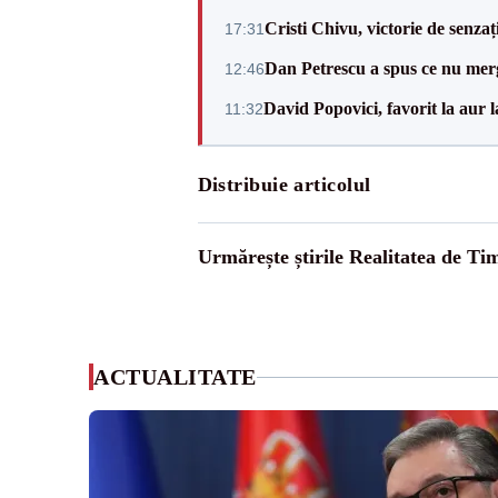
Cristi Chivu, victorie de senzaț
17:31
Dan Petrescu a spus ce nu merg
12:46
David Popovici, favorit la aur
11:32
Distribuie articolul
Urmărește știrile Realitatea de Tim
ACTUALITATE