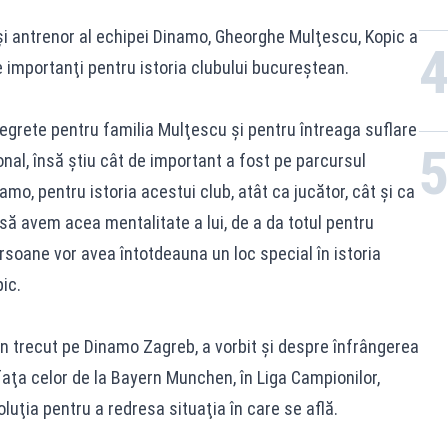
 şi antrenor al echipei Dinamo, Gheorghe Mulţescu, Kopic a
 importanţi pentru istoria clubului bucureştean.
egrete pentru familia Mulţescu şi pentru întreaga suflare
al, însă ştiu cât de important a fost pe parcursul
amo, pentru istoria acestui club, atât ca jucător, cât şi ca
să avem acea mentalitate a lui, de a da totul pentru
rsoane vor avea întotdeauna un loc special în istoria
ic.
în trecut pe Dinamo Zagreb, a vorbit şi despre înfrângerea
faţa celor de la Bayern Munchen, în Liga Campionilor,
uţia pentru a redresa situaţia în care se află.