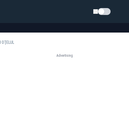
Schimba tema
I OŢELUL
Advertising