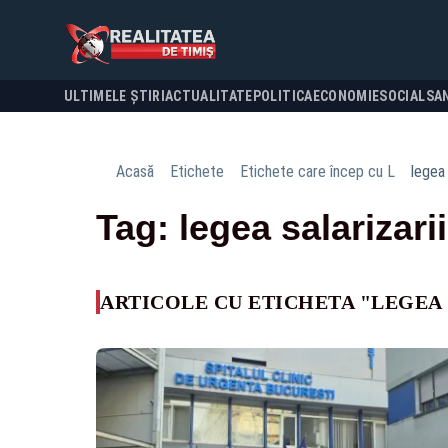
ULTIMELE ȘTIRI
ACTUALITATE
POLITICA
ECONOMIE
SOCIAL
SA
Acasă
Etichete
Etichete care încep cu L
legea 
Tag: legea salarizarii
ARTICOLE CU ETICHETA "LEGEA 