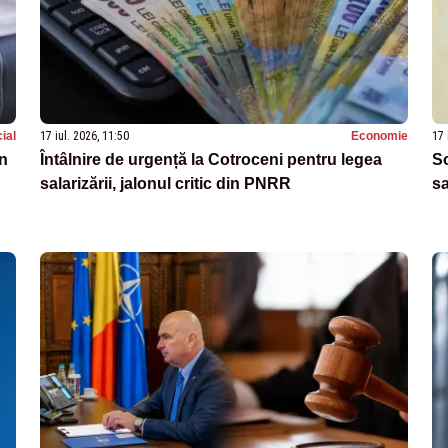
ial
17 iul. 2026, 11:50
Economie
17 
în
Întâlnire de urgență la Cotroceni pentru legea
So
salarizării, jalonul critic din PNRR
sa