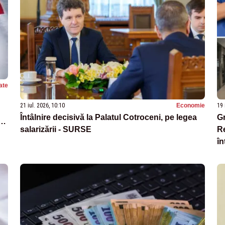
ate
21 iul. 2026, 10:10
Economie
19 
Întâlnire decisivă la Palatul Cotroceni, pe legea
Gr
salarizării - SURSE
Re
în