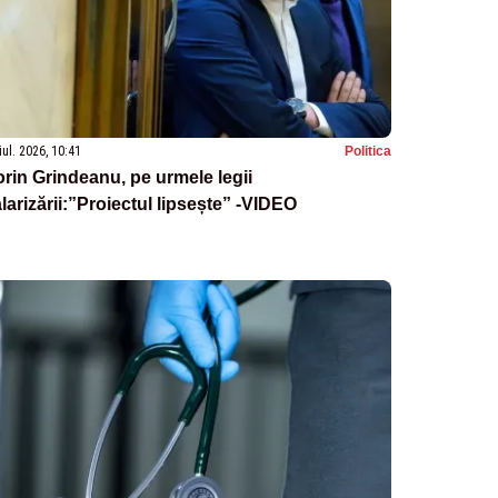
iul. 2026, 10:41
Politica
rin Grindeanu, pe urmele legii
larizării:”Proiectul lipsește” -VIDEO