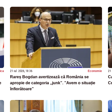
tica
21 iul. 2026, 18:36
Economie
21 
Rareș Bogdan avertizează că România se
C
e
apropie de categoria „junk”. ”Avem o situație
Cr
înfiorătoare”