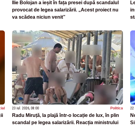
Ilie Bolojan a ieșit în fața presei după scandalul
Le
provocat de legea salarizării. „Acest proiect nu
in
va scădea niciun venit”
st
ial
23 iul. 2026, 08:00
Politica
22 
ii
Radu Miruță, la plajă într-o locație de lux, în plin
No
scandal pe legea salarizării. Reacția ministrului
Si