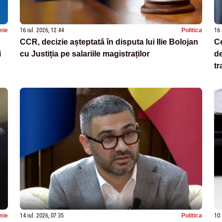
mie
16 iul. 2026, 12:44
Politica
16 
CCR, decizie așteptată în disputa lui Ilie Bolojan
Ce
i
cu Justiția pe salariile magistraților
de
tr
mie
14 iul. 2026, 07:35
Politica
10 