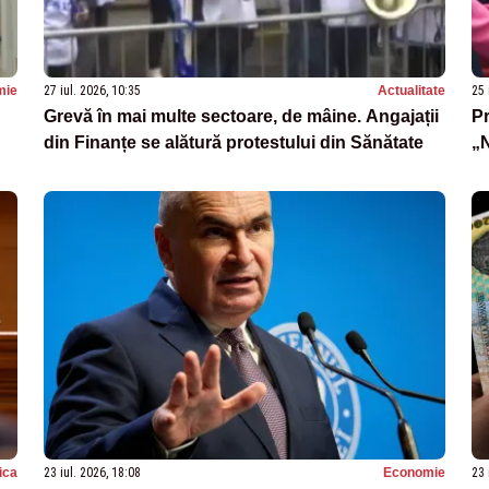
mie
27 iul. 2026, 10:35
Actualitate
25 
Grevă în mai multe sectoare, de mâine. Angajații
Pr
din Finanțe se alătură protestului din Sănătate
„N
tica
23 iul. 2026, 18:08
Economie
23 