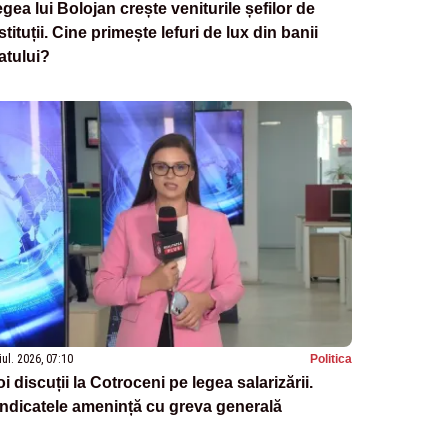
gea lui Bolojan crește veniturile șefilor de
stituții. Cine primește lefuri de lux din banii
atului?
iul. 2026, 07:10
Politica
i discuții la Cotroceni pe legea salarizării.
ndicatele amenință cu greva generală