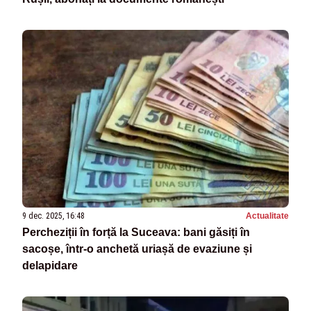
9 dec. 2025, 16:48
Actualitate
Percheziții în forță la Suceava: bani găsiți în
sacoșe, într-o anchetă uriașă de evaziune și
delapidare