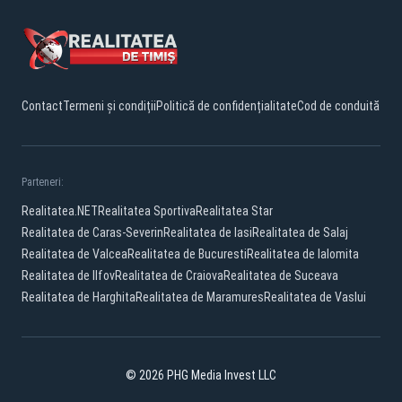
Contact
Termeni și condiții
Politică de confidențialitate
Cod de conduită
Parteneri:
Realitatea.NET
Realitatea Sportiva
Realitatea Star
Realitatea de Caras-Severin
Realitatea de Iasi
Realitatea de Salaj
Realitatea de Valcea
Realitatea de Bucuresti
Realitatea de Ialomita
Realitatea de Ilfov
Realitatea de Craiova
Realitatea de Suceava
Realitatea de Harghita
Realitatea de Maramures
Realitatea de Vaslui
© 2026 PHG Media Invest LLC
Facebook
YouTube