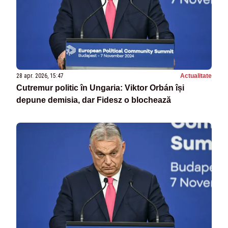
28 apr. 2026, 15:47
Actualitate
Cutremur politic în Ungaria: Viktor Orbán își
depune demisia, dar Fidesz o blochează