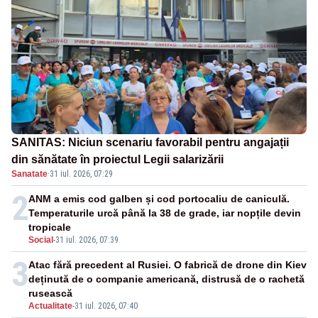
SANITAS: Niciun scenariu favorabil pentru angajații
din sănătate în proiectul Legii salarizării
Sanatate
·
31 iul. 2026, 07:29
2
ANM a emis cod galben și cod portocaliu de caniculă.
Temperaturile urcă până la 38 de grade, iar nopțile devin
tropicale
Social
-
31 iul. 2026, 07:39
3
Atac fără precedent al Rusiei. O fabrică de drone din Kiev
deținută de o companie americană, distrusă de o rachetă
rusească
Actualitate
-
31 iul. 2026, 07:40