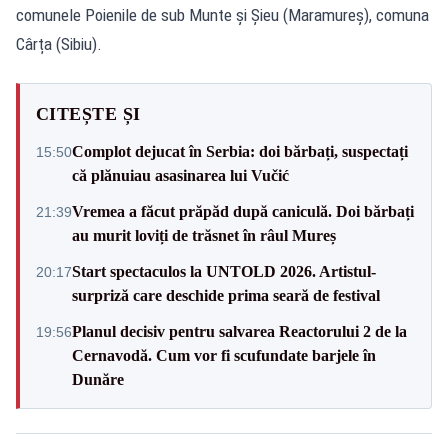
comunele Poienile de sub Munte și Șieu (Maramureș), comuna
Cârța (Sibiu).
CITEȘTE ȘI
Complot dejucat în Serbia: doi bărbați, suspectați
15:50
că plănuiau asasinarea lui Vučić
Vremea a făcut prăpăd după caniculă. Doi bărbați
21:39
au murit loviți de trăsnet în râul Mureș
Start spectaculos la UNTOLD 2026. Artistul-
20:17
surpriză care deschide prima seară de festival
Planul decisiv pentru salvarea Reactorului 2 de la
19:56
Cernavodă. Cum vor fi scufundate barjele în
Dunăre