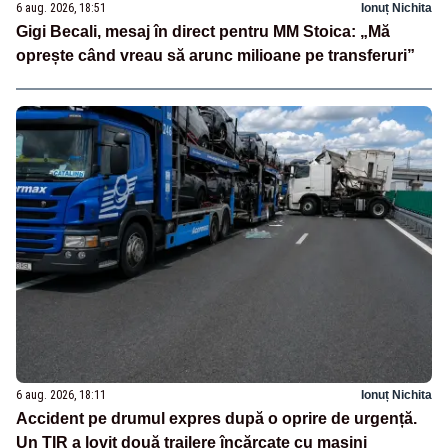
6 aug. 2026, 18:51
Ionuț Nichita
Gigi Becali, mesaj în direct pentru MM Stoica: „Mă
oprește când vreau să arunc milioane pe transferuri”
6 aug. 2026, 18:11
Ionuț Nichita
Accident pe drumul expres după o oprire de urgență.
Un TIR a lovit două trailere încărcate cu mașini