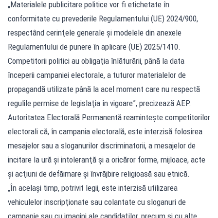
„Materialele publicitare politice vor fi etichetate în
conformitate cu prevederile Regulamentului (UE) 2024/900,
respectând cerinţele generale şi modelele din anexele
Regulamentului de punere în aplicare (UE) 2025/1410.
Competitorii politici au obligaţia înlăturării, până la data
începerii campaniei electorale, a tuturor materialelor de
propagandă utilizate până la acel moment care nu respectă
regulile permise de legislaţia în vigoare”, precizează AEP.
Autoritatea Electorală Permanentă reaminteşte competitorilor
electorali că, în campania electorală, este interzisă folosirea
mesajelor sau a sloganurilor discriminatorii, a mesajelor de
incitare la ură şi intoleranţă şi a oricăror forme, mijloace, acte
şi acţiuni de defăimare şi învrăjbire religioasă sau etnică.
„În acelaşi timp, potrivit legii, este interzisă utilizarea
vehiculelor inscripţionate sau colantate cu sloganuri de
campanie sau cu imagini ale candidaţilor, precum şi cu alte