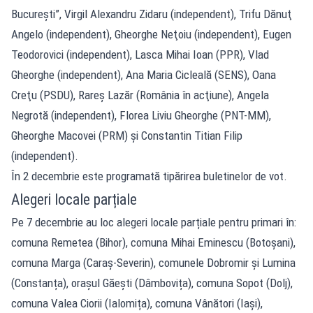
Bucureşti”, Virgil Alexandru Zidaru (independent), Trifu Dănuţ
Angelo (independent), Gheorghe Neţoiu (independent), Eugen
Teodorovici (independent), Lasca Mihai Ioan (PPR), Vlad
Gheorghe (independent), Ana Maria Cicleală (SENS), Oana
Creţu (PSDU), Rareş Lazăr (România în acţiune), Angela
Negrotă (independent), Florea Liviu Gheorghe (PNT-MM),
Gheorghe Macovei (PRM) şi Constantin Titian Filip
(independent).
În 2 decembrie este programată tipărirea buletinelor de vot.
Alegeri locale parțiale
Pe 7 decembrie au loc alegeri locale parțiale pentru primari în:
comuna Remetea (Bihor), comuna Mihai Eminescu (Botoșani),
comuna Marga (Caraș-Severin), comunele Dobromir și Lumina
(Constanța), orașul Găești (Dâmbovița), comuna Sopot (Dolj),
comuna Valea Ciorii (Ialomița), comuna Vânători (Iași),