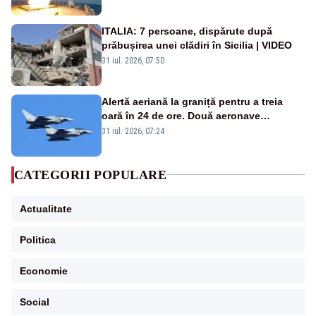
rusească
ITALIA: 7 persoane, dispărute după
prăbușirea unei clădiri în Sicilia | VIDEO
31 iul. 2026, 07:50
Alertă aeriană la graniță pentru a treia
oară în 24 de ore. Două aeronave
Eurofighter britanice au fost ridicate de la
31 iul. 2026, 07:24
sol
CATEGORII POPULARE
Actualitate
Politica
Economie
Social