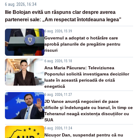
6 aug. 2026, 16:34
Ilie Bolojan evită un răspuns clar despre averea
partenerei sale: „Am respectat întotdeauna legea”
6 aug. 2026, 15:39
Guvernul a adoptat o hotărâre care
aprobă planurile de pregătire pentru
riscuri
6 aug. 2026, 15:18
Ana Maria Păcuraru: Televiziunea
Poporului solicită investigarea deciziilor
luate în această perioadă de criză
enegetică
6 aug. 2026, 11:27
JD Vance anunță negocieri de pace
dificile și îndelungate cu Iranul, în timp ce
Teheranul neagă existența discuțiilor cu
SUA
6 aug. 2026, 11:24
Nicușor Dan, suspendat pentru că nu