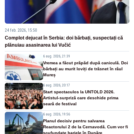
24 feb. 2026, 15:50
Complot dejucat în Serbia: doi bărbați, suspectați că
plănuiau asasinarea lui Vučić
6 aug. 2026, 21:39
Vremea a făcut prăpăd după caniculă. Doi
bărbați au murit loviți de trăsnet în râul
Mureș
6 aug. 2026, 20:17
Start spectaculos la UNTOLD 2026.
Artistul-surpriză care deschide prima
seară de festival
6 aug. 2026, 19:56
Planul decisiv pentru salvarea
Reactorului 2 de la Cernavodă. Cum vor fi
scufundate barjele în Dunăre