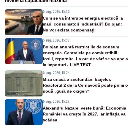
revine la capacitate maximă
6 aug. 2026, 15:36
Cum se va întrerupe energia electrică la
marii consumatori industriali? Bolojan:
Nu vor exista compensații
6 aug. 2026, 15:33
Bolojan anunță restricțiile de consum
energetic. Centralele pe combustibili
fosili, repornite. La ore de vârf se va apela
la importuri - LIVE TEXT
6 aug. 2026, 15:24
Miza uriașă a scufundării barjelor.
Reactorul 2 de la Cernavodă poate primi o
nouă „gură de oxigen”
6 aug. 2026, 15:23
Alexandru Nazare, veste bună: Economia
României va crește în 2027, iar inflația va
scădea