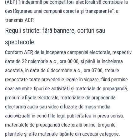
(AEP) îi îndeamnă pe competitorii electorali să contribuie la
desfăşurarea unei campanii corecte şi transparente”, a
transmis AEP.
Reguli stricte: fără bannere, corturi sau
spectacole
Conform AEP, de la începerea campaniei electorale, respectiv
data de 22 noiembrie a.c., ora 00:00, şi până la încheierea
acesteia, în data de 6 decembrie a.c., ora 07:00, trebuie
respectate toate prevederile legale în vigoare, fiind permise
doar anumite tipuri de activităţi şi materiale de propagandă,
precum afişele electorale, materialele de propagandă
electorală audio sau video difuzate de mass-media
audiovizuală în condiţiile legii, publicitatea în presa scrisă,
materialele de propagandă electorală online, broşurile,
pliantele şi alte materiale tipărite din aceeaşi categorie.