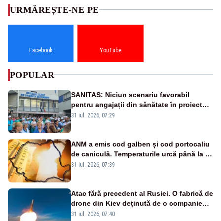
URMĂREȘTE-NE PE
Facebook
YouTube
POPULAR
SANITAS: Niciun scenariu favorabil
pentru angajații din sănătate în proiectul
Legii salarizării
31 iul. 2026, 07:29
ANM a emis cod galben și cod portocaliu
de caniculă. Temperaturile urcă până la 38
de grade, iar nopțile devin tropicale
31 iul. 2026, 07:39
Atac fără precedent al Rusiei. O fabrică de
drone din Kiev deținută de o companie
americană, distrusă de o rachetă
31 iul. 2026, 07:40