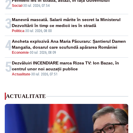
2
Fermierii ies în stradă, astăzi, în fața Guvernului!
Social
-
30 iul. 2026, 07:54
3
Manevră mascată. Salarii mărite în secret la Ministerul
Dezvoltării în timp ce medicii ies în stradă
Politica
-
30 iul. 2026, 08:00
4
Ancheta explozivă Ana Maria Păcuraru: Șantierul Damen
Mangalia, dosarul care scufundă apărarea României
Economie
-
30 iul. 2026, 08:09
5
Dezvăluiri INCENDIARE marca Rizea TV: Ion Bazac, în
centrul unor noi acuzații publice
Actualitate
-
30 iul. 2026, 07:51
ACTUALITATE