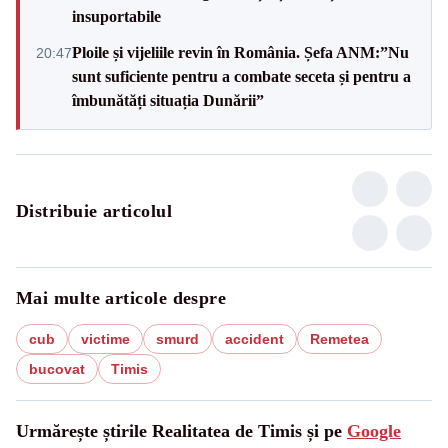
insuportabile
Ploile și vijeliile revin în România. Șefa ANM:”Nu
20:47
sunt suficiente pentru a combate seceta și pentru a
îmbunătăți situația Dunării”
Distribuie articolul
Mai multe articole despre
cub
victime
smurd
accident
Remetea
bucovat
Timis
Urmărește știrile Realitatea de Timis și pe
Google