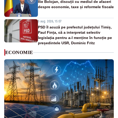
Ilie Bolojan, discuții cu mediul de afaceri
despre economie, taxe și reformele fiscale
5 aug. 2026, 15:07
PSD îl acuză pe prefectul județului Timiș,
Paul Fința, că a interpretat selectiv
legislația pentru a-l menține în funcție pe
președintele USR, Dominic Fritz
ECONOMIE