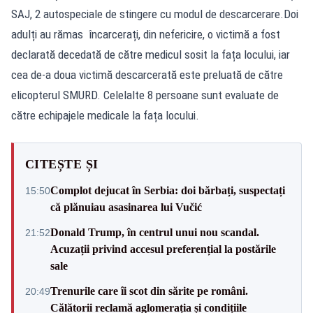
SAJ, 2 autospeciale de stingere cu modul de descarcerare.Doi
adulți au rămas încarcerați, din nefericire, o victimă a fost
declarată decedată de către medicul sosit la fața locului, iar
cea de-a doua victimă descarcerată este preluată de către
elicopterul SMURD. Celelalte 8 persoane sunt evaluate de
către echipajele medicale la fața locului.
CITEȘTE ȘI
Complot dejucat în Serbia: doi bărbați, suspectați
15:50
că plănuiau asasinarea lui Vučić
Donald Trump, în centrul unui nou scandal.
21:52
Acuzații privind accesul preferențial la postările
sale
Trenurile care îi scot din sărite pe români.
20:49
Călătorii reclamă aglomerația și condițiile