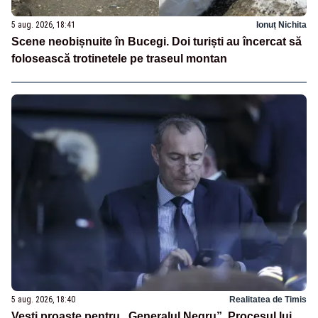
5 aug. 2026, 18:41
Ionuț Nichita
Scene neobișnuite în Bucegi. Doi turiști au încercat să
folosească trotinetele pe traseul montan
5 aug. 2026, 18:40
Realitatea de Timis
Vești proaste pentru „Generalul Negru”. Procesul lui