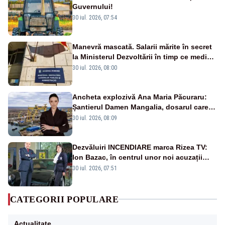
Guvernului!
30 iul. 2026, 07:54
Manevră mascată. Salarii mărite în secret
la Ministerul Dezvoltării în timp ce medicii
ies în stradă
30 iul. 2026, 08:00
Ancheta explozivă Ana Maria Păcuraru:
Șantierul Damen Mangalia, dosarul care
scufundă apărarea României
30 iul. 2026, 08:09
Dezvăluiri INCENDIARE marca Rizea TV:
Ion Bazac, în centrul unor noi acuzații
publice
30 iul. 2026, 07:51
CATEGORII POPULARE
Actualitate