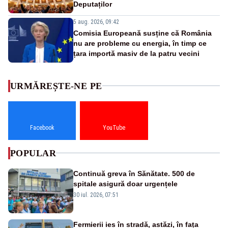
Deputaților
5 aug. 2026, 09:42
Comisia Europeană susține că România
nu are probleme cu energia, în timp ce
țara importă masiv de la patru vecini
URMĂREȘTE-NE PE
Facebook
YouTube
POPULAR
Continuă greva în Sănătate. 500 de
spitale asigură doar urgențele
30 iul. 2026, 07:51
Fermierii ies în stradă, astăzi, în fața