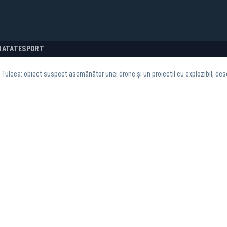
NATATE
SPORT
n Tulcea: obiect suspect asemănător unei drone și un proiectil cu explozibil, des