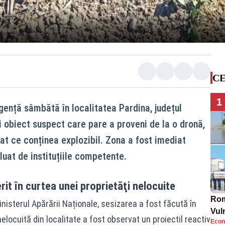
CE
1
rgență sâmbătă în localitatea Pardina, județul
 obiect suspect care pare a proveni de la o dronă,
dat ce conținea explozibil. Zona a fost imediat
eluat de instituțiile competente.
it în curtea unei proprietăţi nelocuite
Rom
nisterul Apărării Naționale, sesizarea a fost făcută în
Vul
nelocuită din localitate a fost observat un proiectil reactiv
Econ
pun