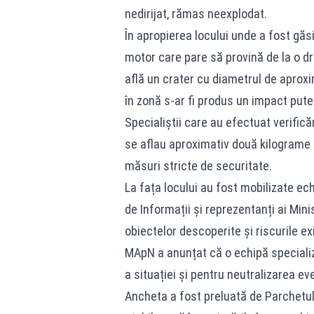
nedirijat, rămas neexplodat.
În apropierea locului unde a fost găsi
motor care pare să provină de la o d
află un crater cu diametrul de aprox
în zonă s-ar fi produs un impact pute
Specialiștii care au efectuat verifică
se aflau aproximativ două kilograme d
măsuri stricte de securitate.
La fața locului au fost mobilizate echi
de Informații și reprezentanți ai Mini
obiectelor descoperite și riscurile ex
MApN a anunțat că o echipă speciali
a situației și pentru neutralizarea ev
Ancheta a fost preluată de Parchetu