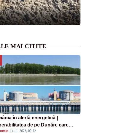
LE MAI CITITE
ânia în alertă energetică |
nerabilitatea de pe Dunăre care
omie
·
1 aug. 2026, 09:32
e în pericol Centrala Cernavodă era