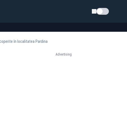
Schimba tema
coperite în localitatea Pardina
Advertising