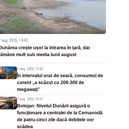
7 aug. 2026, 14:03
Dunărea crește ușor la intrarea în țară, dar
rămâne mult sub media lunii august
7 aug. 2026, 13:02
În intervalul orar de seară, consumul de
curent „a scăzut cu 200-300 de
megawați”
7 aug. 2026, 10:51
Bolojan: Nivelul Dunării asigură o
funcționare a centralei de la Cernavodă
de patru-cinci zile dacă debitele vor
scădea