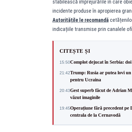
stabilească împrejurările în care obie
incidente produse în apropierea grani
Autoritățile le recomandă
cetățenilo
indicațiile transmise prin canalele of
CITEȘTE ȘI
Complot dejucat în Serbia: doi 
15:50
Trump: Rusia ar putea lovi un
21:42
pentru Ucraina
Gest superb făcut de Adrian Mu
20:43
văzut imaginile
Operațiune fără precedent pe 
19:45
centrala de la Cernavodă