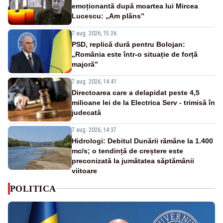
emoționantă după moartea lui Mircea
Lucescu: „Am plâns”
7 aug. 2026, 15:26
PSD, replică dură pentru Bolojan:
„România este într-o situație de forță
majoră”
7 aug. 2026, 14:41
Directoarea care a delapidat peste 4,5
milioane lei de la Electrica Serv - trimisă în
judecată
7 aug. 2026, 14:37
Hidrologi: Debitul Dunării rămâne la 1.400
mc/s; o tendință de creștere este
preconizată la jumătatea săptămânii
viitoare
POLITICA