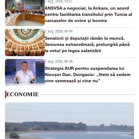
7 aug. 2026, 10:57
ANSVSA a negociat, la Ankara, un acord
pentru facilitarea tranzitului prin Turcia al
carcaselor de ovine și bovine
7 aug. 2026, 09:49
Senatorii și deputații rămân la muncă.
Sesiunea extraordinară, prelungită până
la votul pe legea salarizării
7 aug. 2026, 08:46
Strategia AUR pentru suspendarea lui
Nicușor Dan. Dungaciu: „Vrem să vedem
cine semnează și cine nu”
ECONOMIE