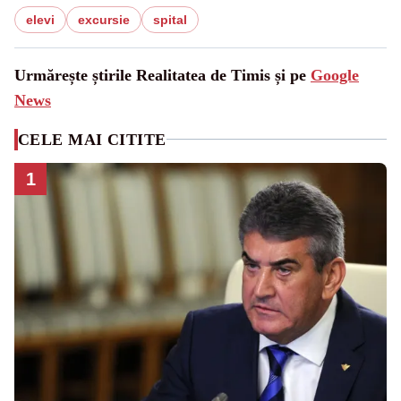
elevi
excursie
spital
Urmărește știrile Realitatea de Timis și pe
Google
News
CELE MAI CITITE
1