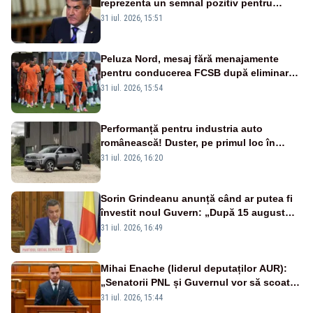
reprezenta un semnal pozitiv pentru
România. Autoritățile trebuie să continue
31 iul. 2026, 15:51
consolidarea stabilității economice și
financiare
Peluza Nord, mesaj fără menajamente
pentru conducerea FCSB după eliminarea
rușinoasă din Conference League
31 iul. 2026, 15:54
Performanță pentru industria auto
românească! Duster, pe primul loc în
topul vânzărilor din Ucraina
31 iul. 2026, 16:20
Sorin Grindeanu anunță când ar putea fi
învestit noul Guvern: „După 15 august
sunt șanse mai mari”
31 iul. 2026, 16:49
Mihai Enache (liderul deputaților AUR):
„Senatorii PNL și Guvernul vor să scoată
la vânzare bunuri publice pentru a stinge
31 iul. 2026, 15:44
datoriile pentru vaccinurile Pfizer!”