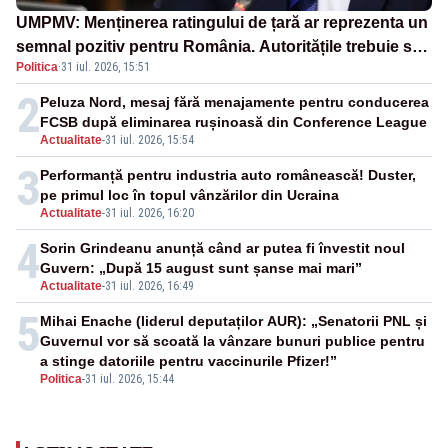
UMPMV: Menținerea ratingului de țară ar reprezenta un
semnal pozitiv pentru România. Autoritățile trebuie să
Politica
·
31 iul. 2026, 15:51
continue consolidarea stabilității economice și
financiare
2
Peluza Nord, mesaj fără menajamente pentru conducerea
FCSB după eliminarea rușinoasă din Conference League
Actualitate
-
31 iul. 2026, 15:54
3
Performanță pentru industria auto românească! Duster,
pe primul loc în topul vânzărilor din Ucraina
Actualitate
-
31 iul. 2026, 16:20
4
Sorin Grindeanu anunță când ar putea fi învestit noul
Guvern: „După 15 august sunt șanse mai mari”
Actualitate
-
31 iul. 2026, 16:49
5
Mihai Enache (liderul deputaților AUR): „Senatorii PNL și
Guvernul vor să scoată la vânzare bunuri publice pentru
a stinge datoriile pentru vaccinurile Pfizer!”
Politica
-
31 iul. 2026, 15:44