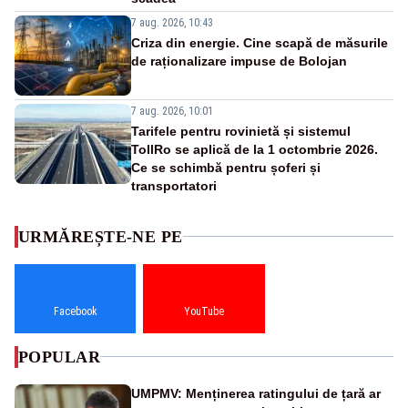
7 aug. 2026, 10:43
Criza din energie. Cine scapă de măsurile
de raționalizare impuse de Bolojan
7 aug. 2026, 10:01
Tarifele pentru rovinietă și sistemul
TollRo se aplică de la 1 octombrie 2026.
Ce se schimbă pentru șoferi și
transportatori
URMĂREȘTE-NE PE
Facebook
YouTube
POPULAR
UMPMV: Menținerea ratingului de țară ar