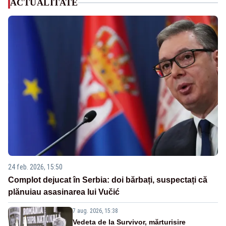
ACTUALITATE
24 feb. 2026, 15:50
Complot dejucat în Serbia: doi bărbați, suspectați că
plănuiau asasinarea lui Vučić
7 aug. 2026, 15:38
Vedeta de la Survivor, mărturisire