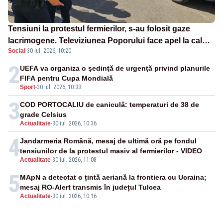
Tensiuni la protestul fermierilor, s-au folosit gaze
lacrimogene. Televiziunea Poporului face apel la calm
Social
·
30 iul. 2026, 10:20
– LIVE TEXT
2
UEFA va organiza o şedinţă de urgenţă privind planurile
FIFA pentru Cupa Mondială
Sport
-
30 iul. 2026, 10:33
3
COD PORTOCALIU de caniculă: temperaturi de 38 de
grade Celsius
Actualitate
-
30 iul. 2026, 10:36
4
Jandarmeria Română, mesaj de ultimă oră pe fondul
tensiunilor de la protestul masiv al fermierilor - VIDEO
Actualitate
-
30 iul. 2026, 11:08
5
MApN a detectat o țintă aeriană la frontiera cu Ucraina;
mesaj RO-Alert transmis în județul Tulcea
Actualitate
-
30 iul. 2026, 10:16