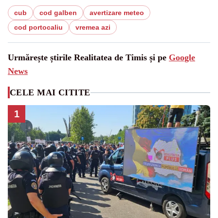
cub
cod galben
avertizare meteo
cod portocaliu
vremea azi
Urmărește știrile Realitatea de Timis și pe
Google
News
CELE MAI CITITE
1