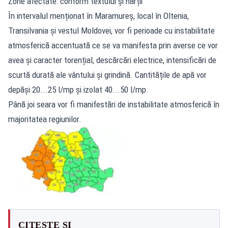
Zone afectate: conform textului și hărții
În intervalul menționat în Maramureș, local în Oltenia,
Transilvania și vestul Moldovei, vor fi perioade cu instabilitate
atmosferică accentuată ce se va manifesta prin averse ce vor
avea și caracter torențial, descărcări electrice, intensificări de
scurtă durată ale vântului și grindină. Cantitățile de apă vor
depăși 20...25 l/mp și izolat 40...50 l/mp.
Până joi seara vor fi manifestări de instabilitate atmosferică în
majoritatea regiunilor.
CITEȘTE ȘI