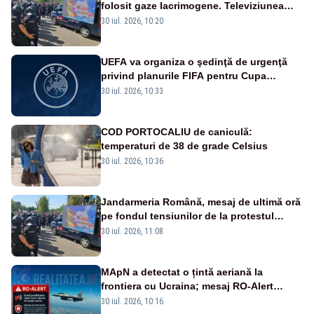
folosit gaze lacrimogene. Televiziunea
Poporului face apel la calm – LIVE TEXT
30 iul. 2026, 10:20
UEFA va organiza o şedinţă de urgenţă
privind planurile FIFA pentru Cupa
Mondială
30 iul. 2026, 10:33
COD PORTOCALIU de caniculă:
temperaturi de 38 de grade Celsius
30 iul. 2026, 10:36
Jandarmeria Română, mesaj de ultimă oră
pe fondul tensiunilor de la protestul
masiv al fermierilor - VIDEO
30 iul. 2026, 11:08
MApN a detectat o țintă aeriană la
frontiera cu Ucraina; mesaj RO-Alert
transmis în județul Tulcea
30 iul. 2026, 10:16