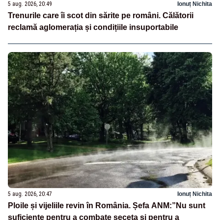
5 aug. 2026, 20:49
Ionuț Nichita
Trenurile care îi scot din sărite pe români. Călătorii
reclamă aglomerația și condițiile insuportabile
5 aug. 2026, 20:47
Ionuț Nichita
Ploile și vijeliile revin în România. Șefa ANM:”Nu sunt
suficiente pentru a combate seceta și pentru a