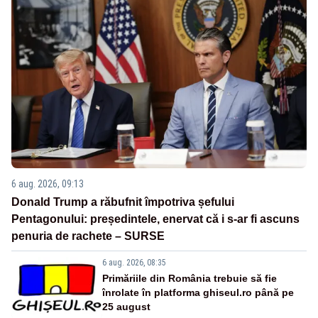
6 aug. 2026, 09:13
Donald Trump a răbufnit împotriva șefului
Pentagonului: președintele, enervat că i s-ar fi ascuns
penuria de rachete – SURSE
6 aug. 2026, 08:35
Primăriile din România trebuie să fie
înrolate în platforma ghiseul.ro până pe
25 august