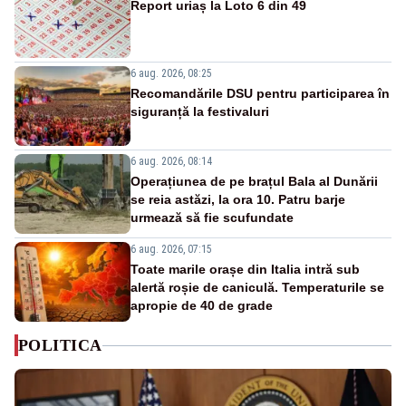
Report uriaș la Loto 6 din 49
6 aug. 2026, 08:25
Recomandările DSU pentru participarea în
siguranță la festivaluri
6 aug. 2026, 08:14
Operațiunea de pe brațul Bala al Dunării
se reia astăzi, la ora 10. Patru barje
urmează să fie scufundate
6 aug. 2026, 07:15
Toate marile orașe din Italia intră sub
alertă roșie de caniculă. Temperaturile se
apropie de 40 de grade
POLITICA