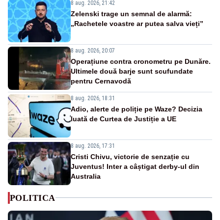
8 aug. 2026, 21:42
Zelenski trage un semnal de alarmă:
„Rachetele voastre ar putea salva vieți”
8 aug. 2026, 20:07
Operațiune contra cronometru pe Dunăre.
Ultimele două barje sunt scufundate
pentru Cernavodă
8 aug. 2026, 18:31
Adio, alerte de poliție pe Waze? Decizia
luată de Curtea de Justiție a UE
8 aug. 2026, 17:31
Cristi Chivu, victorie de senzație cu
Juventus! Inter a câștigat derby-ul din
Australia
POLITICA