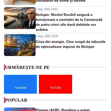
carcaselor de ovine și bovine
7 aug. 2026, 10:51
Bolojan: Nivelul Dunării asigură o
funcționare a centralei de la Cernavodă
de patru-cinci zile dacă debitele vor
scădea
7 aug. 2026, 10:43
Criza din energie. Cine scapă de măsurile
de raționalizare impuse de Bolojan
URMĂREȘTE-NE PE
Facebook
YouTube
POPULAR
Piperea (AUR): România a evitat