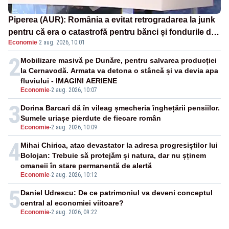
Piperea (AUR): România a evitat retrogradarea la junk
pentru că era o catastrofă pentru bănci și fondurile de
Economie
·
2 aug. 2026, 10:01
pensii
2
Mobilizare masivă pe Dunăre, pentru salvarea producției
la Cernavodă. Armata va detona o stâncă și va devia apa
fluviului - IMAGINI AERIENE
Economie
-
2 aug. 2026, 10:07
3
Dorina Barcari dă în vileag șmecheria înghețării pensiilor.
Sumele uriașe pierdute de fiecare român
Economie
-
2 aug. 2026, 10:09
4
Mihai Chirica, atac devastator la adresa progresiștilor lui
Bolojan: Trebuie să protejăm și natura, dar nu șținem
omaneii în stare permanentă de alertă
Economie
-
2 aug. 2026, 10:12
5
Daniel Udrescu: De ce patrimoniul va deveni conceptul
central al economiei viitoare?
Economie
-
2 aug. 2026, 09:22