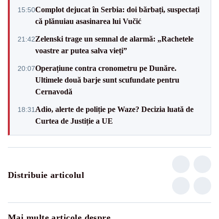
Complot dejucat în Serbia: doi bărbați, suspectați
15:50
că plănuiau asasinarea lui Vučić
Zelenski trage un semnal de alarmă: „Rachetele
21:42
voastre ar putea salva vieți”
Operațiune contra cronometru pe Dunăre.
20:07
Ultimele două barje sunt scufundate pentru
Cernavodă
Adio, alerte de poliție pe Waze? Decizia luată de
18:31
Curtea de Justiție a UE
Distribuie articolul
Mai multe articole despre