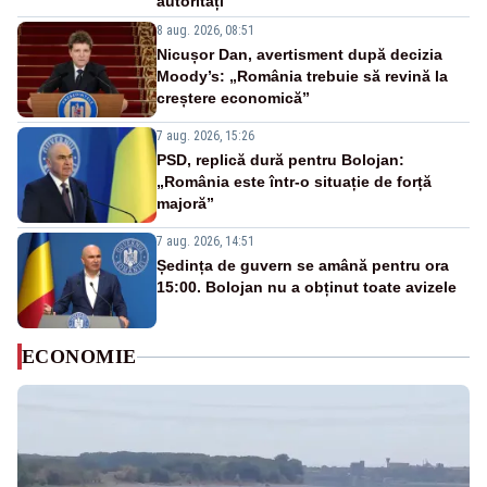
autorități
8 aug. 2026, 08:51
Nicușor Dan, avertisment după decizia
Moody’s: „România trebuie să revină la
creștere economică”
7 aug. 2026, 15:26
PSD, replică dură pentru Bolojan:
„România este într-o situație de forță
majoră”
7 aug. 2026, 14:51
Ședința de guvern se amână pentru ora
15:00. Bolojan nu a obținut toate avizele
ECONOMIE