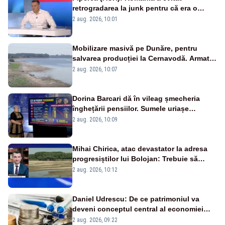
retrogradarea la junk pentru că era o
catastrofă pentru bănci și fondurile de
2 aug. 2026, 10:01
pensii
Mobilizare masivă pe Dunăre, pentru
salvarea producției la Cernavodă. Armata
va detona o stâncă și va devia apa
2 aug. 2026, 10:07
fluviului - IMAGINI AERIENE
Dorina Barcari dă în vileag șmecheria
înghețării pensiilor. Sumele uriașe
pierdute de fiecare român
2 aug. 2026, 10:09
Mihai Chirica, atac devastator la adresa
progresiștilor lui Bolojan: Trebuie să
protejăm și natura, dar nu șținem omaneii
2 aug. 2026, 10:12
în stare permanentă de alertă
Daniel Udrescu: De ce patrimoniul va
deveni conceptul central al economiei
viitoare?
2 aug. 2026, 09:22