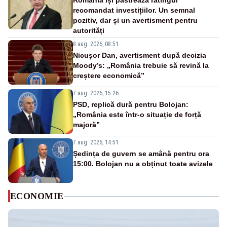
România își păstrează ratingul
recomandat investițiilor. Un semnal
pozitiv, dar și un avertisment pentru
autorități
8 aug. 2026, 08:51
Nicușor Dan, avertisment după decizia
Moody’s: „România trebuie să revină la
creștere economică”
7 aug. 2026, 15:26
PSD, replică dură pentru Bolojan:
„România este într-o situație de forță
majoră”
7 aug. 2026, 14:51
Ședința de guvern se amână pentru ora
15:00. Bolojan nu a obținut toate avizele
ECONOMIE