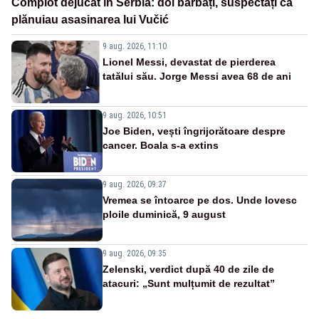
Complot dejucat în Serbia: doi bărbați, suspectați că
plănuiau asasinarea lui Vučić
9 aug. 2026, 11:10
Lionel Messi, devastat de pierderea
tatălui său. Jorge Messi avea 68 de ani
9 aug. 2026, 10:51
Joe Biden, vești îngrijorătoare despre
cancer. Boala s-a extins
9 aug. 2026, 09:37
Vremea se întoarce pe dos. Unde lovesc
ploile duminică, 9 august
9 aug. 2026, 09:35
Zelenski, verdict după 40 de zile de
atacuri: „Sunt mulțumit de rezultat”