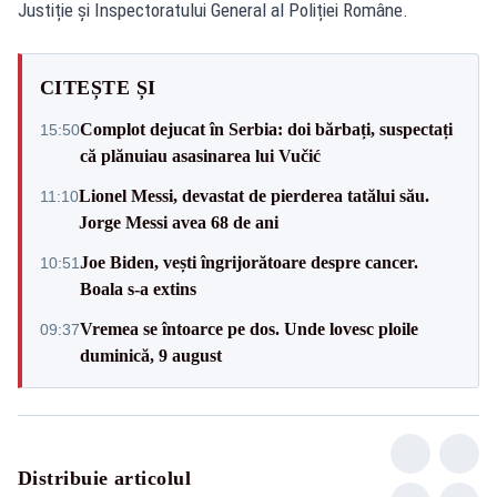
Justiție și Inspectoratului General al Poliției Române.
CITEȘTE ȘI
Complot dejucat în Serbia: doi bărbați, suspectați
15:50
că plănuiau asasinarea lui Vučić
Lionel Messi, devastat de pierderea tatălui său.
11:10
Jorge Messi avea 68 de ani
Joe Biden, vești îngrijorătoare despre cancer.
10:51
Boala s-a extins
Vremea se întoarce pe dos. Unde lovesc ploile
09:37
duminică, 9 august
Distribuie articolul