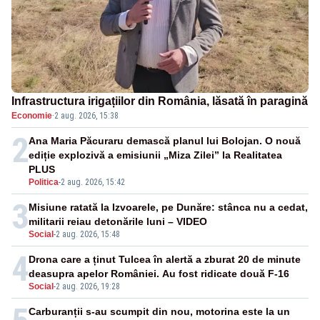
Infrastructura irigațiilor din România, lăsată în paragină
Economie
·
2 aug. 2026, 15:38
2
Ana Maria Păcuraru demască planul lui Bolojan. O nouă
ediție explozivă a emisiunii „Miza Zilei” la Realitatea
PLUS
Politica
-
2 aug. 2026, 15:42
3
Misiune ratată la Izvoarele, pe Dunăre: stânca nu a cedat,
militarii reiau detonările luni – VIDEO
Social
-
2 aug. 2026, 15:48
4
Drona care a ținut Tulcea în alertă a zburat 20 de minute
deasupra apelor României. Au fost ridicate două F-16
Social
-
2 aug. 2026, 19:28
Carburanții s-au scumpit din nou, motorina este la un