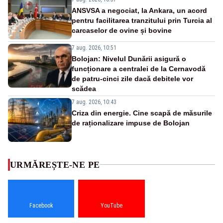
ANSVSA a negociat, la Ankara, un acord
pentru facilitarea tranzitului prin Turcia al
carcaselor de ovine și bovine
7 aug. 2026, 10:51
Bolojan: Nivelul Dunării asigură o
funcționare a centralei de la Cernavodă
de patru-cinci zile dacă debitele vor
scădea
7 aug. 2026, 10:43
Criza din energie. Cine scapă de măsurile
de raționalizare impuse de Bolojan
URMĂREȘTE-NE PE
Facebook
YouTube