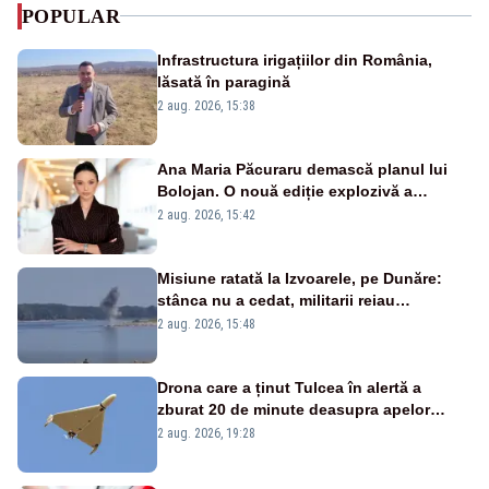
POPULAR
Infrastructura irigațiilor din România,
lăsată în paragină
2 aug. 2026, 15:38
Ana Maria Păcuraru demască planul lui
Bolojan. O nouă ediție explozivă a
emisiunii „Miza Zilei” la Realitatea PLUS
2 aug. 2026, 15:42
Misiune ratată la Izvoarele, pe Dunăre:
stânca nu a cedat, militarii reiau
detonările luni – VIDEO
2 aug. 2026, 15:48
Drona care a ținut Tulcea în alertă a
zburat 20 de minute deasupra apelor
României. Au fost ridicate două F-16
2 aug. 2026, 19:28