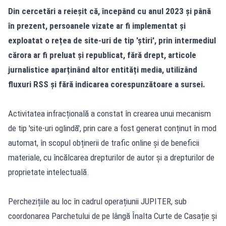
Din cercetări a reieșit că, începând cu anul 2023 și până
în prezent, persoanele vizate ar fi implementat și
exploatat o rețea de site-uri de tip 'știri', prin intermediul
cărora ar fi preluat și republicat, fără drept, articole
jurnalistice aparținând altor entități media, utilizând
fluxuri RSS și fără indicarea corespunzătoare a sursei.
Activitatea infracțională a constat în crearea unui mecanism
de tip 'site-uri oglindă', prin care a fost generat conținut în mod
automat, în scopul obținerii de trafic online și de beneficii
materiale, cu încălcarea drepturilor de autor și a drepturilor de
proprietate intelectuală.
Perchezițiile au loc în cadrul operațiunii JUPITER, sub
coordonarea Parchetului de pe lângă Înalta Curte de Casație și