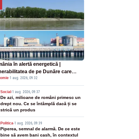
ânia în alertă energetică |
nerabilitatea de pe Dunăre care
omie
·
1 aug. 2026, 09:32
e în pericol Centrala Cernavodă era
oscută de pe vremea lui Ceaușescu
2
Social
-
1 aug. 2026, 09:37
De azi, milioane de români primesc un
drept nou. Ce se întâmplă dacă ți se
strică un produs
3
Politica
-
1 aug. 2026, 09:39
Piperea, semnal de alarmă. De ce este
bine să avem bani cash, în contextul