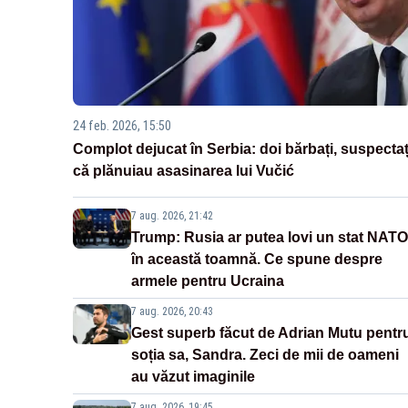
24 feb. 2026, 15:50
Complot dejucat în Serbia: doi bărbați, suspectaț
că plănuiau asasinarea lui Vučić
7 aug. 2026, 21:42
Trump: Rusia ar putea lovi un stat NATO
în această toamnă. Ce spune despre
armele pentru Ucraina
7 aug. 2026, 20:43
Gest superb făcut de Adrian Mutu pentr
soția sa, Sandra. Zeci de mii de oameni
au văzut imaginile
7 aug. 2026, 19:45