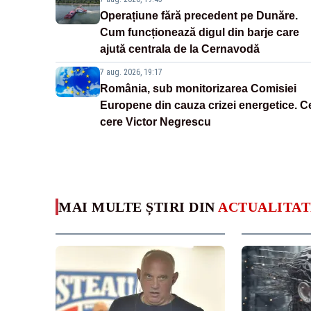
Operațiune fără precedent pe Dunăre.
Cum funcționează digul din barje care
ajută centrala de la Cernavodă
7 aug. 2026, 19:17
România, sub monitorizarea Comisiei
Europene din cauza crizei energetice. C
cere Victor Negrescu
MAI MULTE ȘTIRI DIN
ACTUALITAT