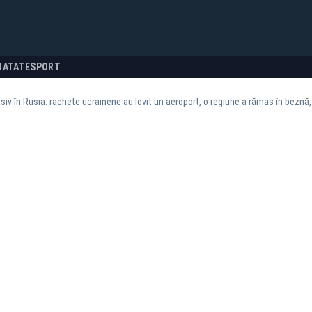
NATATE
SPORT
iv în Rusia: rachete ucrainene au lovit un aeroport, o regiune a rămas în beznă,