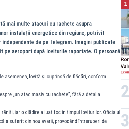
1
ută mai multe atacuri cu rachete asupra
nor instalații energetice din regiune, potrivit
lor independente de pe Telegram. Imagini publicate
it pe aeroport după loviturile raportate. O persoană
Rom
Vul
Econ
pun
 de asemenea, lovită și cuprinsă de flăcări, conform
cun
despre „un atac masiv cu rachete”, fără a detalia
ăniți, iar o clădire a luat foc în timpul loviturilor. Oficialul
că a suferit din nou avarii, provocând întreruperi de