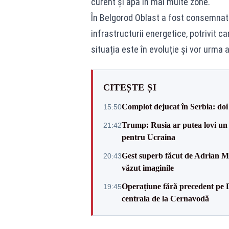
curent și apă în mai multe zone.
În Belgorod Oblast a fost consemnată
infrastructurii energetice, potrivit c
situația este în evoluție și vor urma a
CITEȘTE ȘI
Complot dejucat în Serbia: doi 
15:50
Trump: Rusia ar putea lovi un
21:42
pentru Ucraina
Gest superb făcut de Adrian Mu
20:43
văzut imaginile
Operațiune fără precedent pe 
19:45
centrala de la Cernavodă