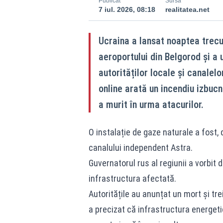
Publicat
Sursă
7 iul. 2026, 08:18
realitatea.net
Ucraina a lansat noaptea trec
aeroportului din Belgorod și a u
autorităților locale și canale
online arată un incendiu izbucn
a murit în urma atacurilor.
O instalație de gaze naturale a fost,
canalului independent Astra.
Guvernatorul rus al regiunii a vorbit 
infrastructura afectată.
Autoritățile au anunțat un mort și trei r
a precizat că infrastructura energeti