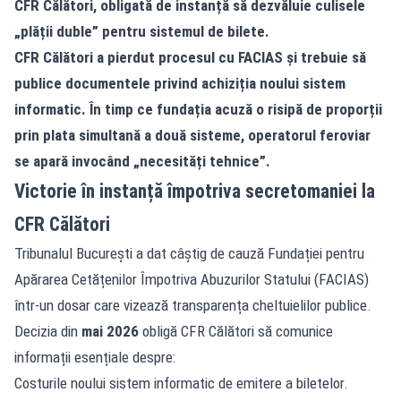
CFR Călători, obligată de instanță să dezvăluie culisele
„plății duble” pentru sistemul de bilete.
CFR Călători a pierdut procesul cu FACIAS și trebuie să
publice documentele privind achiziția noului sistem
informatic. În timp ce fundația acuză o risipă de proporții
prin plata simultană a două sisteme, operatorul feroviar
se apară invocând „necesități tehnice”.
Victorie în instanță împotriva secretomaniei la
CFR Călători
Tribunalul București a dat câștig de cauză Fundației pentru
Apărarea Cetățenilor Împotriva Abuzurilor Statului (FACIAS)
într-un dosar care vizează transparența cheltuielilor publice.
Decizia din
mai 2026
obligă CFR Călători să comunice
informații esențiale despre:
Costurile noului sistem informatic de emitere a biletelor.