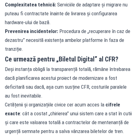
Complexitatea tehnică:
Serviciile de adaptare și migrare nu
puteau fi contractate înainte de livrarea și configurarea
hardware-ului de bază.
Prevenirea incidentelor:
Procedura de „recuperare în caz de
dezastru” necesită existența ambelor platforme în faza de
tranziție.
Ce urmează pentru „Biletul Digital” al CFR?
Deși instanța obligă la transparență totală, rămâne întrebarea
dacă planificarea acestui proiect de modernizare a fost
deficitară sau dacă, așa cum susține CFR, costurile paralele
au fost inevitabile.
Cetățenii și organizațiile civice cer acum acces la
cifrele
exacte
: cât a costat „chirierea” unui sistem care a stat în cutii
și care este valoarea totală a contractelor de mentenanță de
urgență semnate pentru a salva vânzarea biletelor de tren.