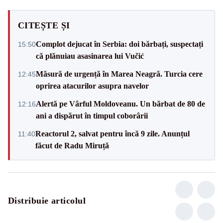
CITEȘTE ȘI
Complot dejucat în Serbia: doi bărbați, suspectați
15:50
că plănuiau asasinarea lui Vučić
Măsură de urgență în Marea Neagră. Turcia cere
12:45
oprirea atacurilor asupra navelor
Alertă pe Vârful Moldoveanu. Un bărbat de 80 de
12:16
ani a dispărut în timpul coborârii
Reactorul 2, salvat pentru încă 9 zile. Anunțul
11:40
făcut de Radu Miruță
Distribuie articolul