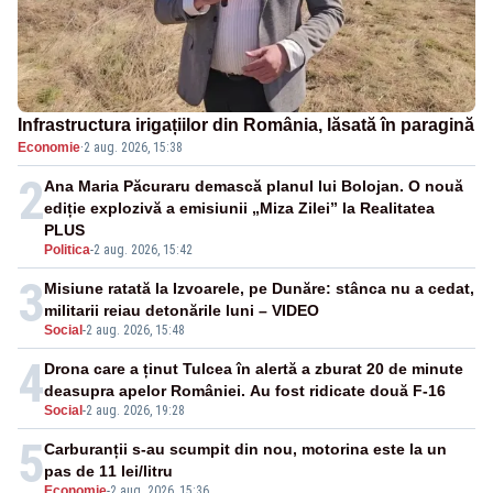
Infrastructura irigațiilor din România, lăsată în paragină
Economie
·
2 aug. 2026, 15:38
2
Ana Maria Păcuraru demască planul lui Bolojan. O nouă
ediție explozivă a emisiunii „Miza Zilei” la Realitatea
PLUS
Politica
-
2 aug. 2026, 15:42
3
Misiune ratată la Izvoarele, pe Dunăre: stânca nu a cedat,
militarii reiau detonările luni – VIDEO
Social
-
2 aug. 2026, 15:48
4
Drona care a ținut Tulcea în alertă a zburat 20 de minute
deasupra apelor României. Au fost ridicate două F-16
Social
-
2 aug. 2026, 19:28
5
Carburanții s-au scumpit din nou, motorina este la un
pas de 11 lei/litru
Economie
-
2 aug. 2026, 15:36