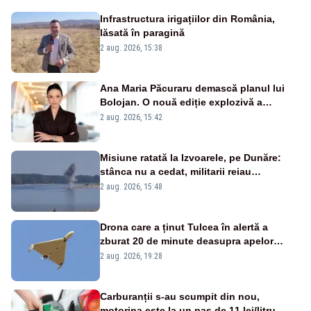
Infrastructura irigațiilor din România,
lăsată în paragină
2 aug. 2026, 15:38
Ana Maria Păcuraru demască planul lui
Bolojan. O nouă ediție explozivă a
emisiunii „Miza Zilei” la Realitatea PLUS
2 aug. 2026, 15:42
Misiune ratată la Izvoarele, pe Dunăre:
stânca nu a cedat, militarii reiau
detonările luni – VIDEO
2 aug. 2026, 15:48
Drona care a ținut Tulcea în alertă a
zburat 20 de minute deasupra apelor
României. Au fost ridicate două F-16
2 aug. 2026, 19:28
Carburanții s-au scumpit din nou,
motorina este la un pas de 11 lei/litru