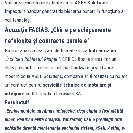
Valoarea chiriei lunare plătite către
ASEE Solutions
.
Impactul financiar generat de blocarea punerii în funcțiune a
noii tehnologii.
Acuzația FACIAS: „Chirie pe echipamente
nefolosite și contracte paralele”
Potrivit analizei realizate de fundație în cadrul campaniei
„Închideți Robinetul Risipei!”
, CFR Călători a intrat într-un
blocaj absurd. După ce a închiriat hardware și software
modern de la ASEE Solutions, compania ar fi realizat că nu are
un contract pentru
serviciile tehnice de instalare și
integrare
cu Informatica Feroviară SA.
Rezultatul?
„Echipamentele au rămas nefolosite, deși chiria a fost plătită
lunar. Pentru a evita colapsul vânzărilor, CFR a prelungit prin
achiziție directă mentenanța vechiului sistem, xSell. Astfel, s-