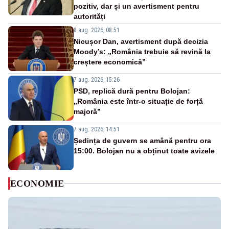
pozitiv, dar și un avertisment pentru
autorități
8 aug. 2026, 08:51
Nicușor Dan, avertisment după decizia
Moody’s: „România trebuie să revină la
creștere economică”
7 aug. 2026, 15:26
PSD, replică dură pentru Bolojan:
„România este într-o situație de forță
majoră”
7 aug. 2026, 14:51
Ședința de guvern se amână pentru ora
15:00. Bolojan nu a obținut toate avizele
ECONOMIE