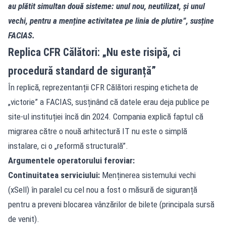
au plătit simultan două sisteme: unul nou, neutilizat, și unul
vechi, pentru a menține activitatea pe linia de plutire”, susține
FACIAS.
Replica CFR Călători: „Nu este risipă, ci
procedură standard de siguranță”
În replică, reprezentanții CFR Călători resping eticheta de
„victorie” a FACIAS, susținând că datele erau deja publice pe
site-ul instituției încă din 2024. Compania explică faptul că
migrarea către o nouă arhitectură IT nu este o simplă
instalare, ci o „reformă structurală”.
Argumentele operatorului feroviar:
Continuitatea serviciului:
Menținerea sistemului vechi
(xSell) în paralel cu cel nou a fost o măsură de siguranță
pentru a preveni blocarea vânzărilor de bilete (principala sursă
de venit).