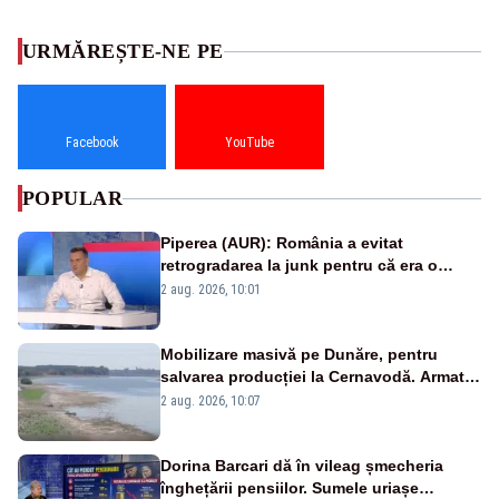
URMĂREȘTE-NE PE
Facebook
YouTube
POPULAR
Piperea (AUR): România a evitat
retrogradarea la junk pentru că era o
catastrofă pentru bănci și fondurile de
2 aug. 2026, 10:01
pensii
Mobilizare masivă pe Dunăre, pentru
salvarea producției la Cernavodă. Armata
va detona o stâncă și va devia apa
2 aug. 2026, 10:07
fluviului - IMAGINI AERIENE
Dorina Barcari dă în vileag șmecheria
înghețării pensiilor. Sumele uriașe