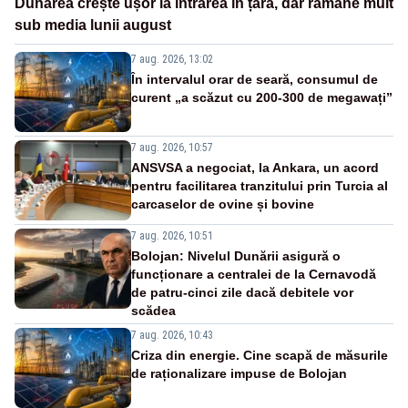
Dunărea crește ușor la intrarea în țară, dar rămâne mult
sub media lunii august
7 aug. 2026, 13:02
În intervalul orar de seară, consumul de
curent „a scăzut cu 200-300 de megawați”
7 aug. 2026, 10:57
ANSVSA a negociat, la Ankara, un acord
pentru facilitarea tranzitului prin Turcia al
carcaselor de ovine și bovine
7 aug. 2026, 10:51
Bolojan: Nivelul Dunării asigură o
funcționare a centralei de la Cernavodă
de patru-cinci zile dacă debitele vor
scădea
7 aug. 2026, 10:43
Criza din energie. Cine scapă de măsurile
de raționalizare impuse de Bolojan