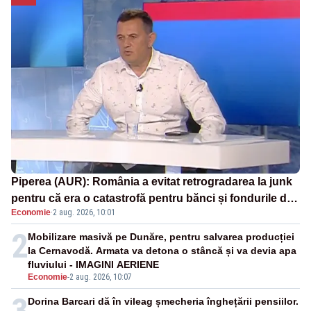
Piperea (AUR): România a evitat retrogradarea la junk
pentru că era o catastrofă pentru bănci și fondurile de
Economie
·
2 aug. 2026, 10:01
pensii
2
Mobilizare masivă pe Dunăre, pentru salvarea producției
la Cernavodă. Armata va detona o stâncă și va devia apa
fluviului - IMAGINI AERIENE
Economie
-
2 aug. 2026, 10:07
3
Dorina Barcari dă în vileag șmecheria înghețării pensiilor.