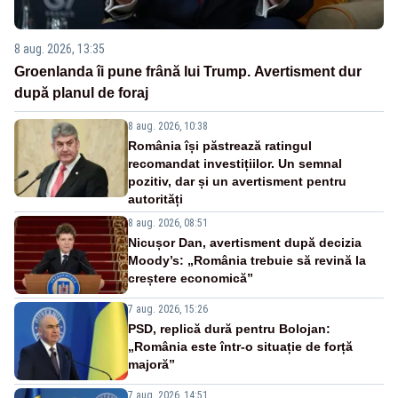
8 aug. 2026, 13:35
Groenlanda îi pune frână lui Trump. Avertisment dur
după planul de foraj
8 aug. 2026, 10:38
România își păstrează ratingul
recomandat investițiilor. Un semnal
pozitiv, dar și un avertisment pentru
autorități
8 aug. 2026, 08:51
Nicușor Dan, avertisment după decizia
Moody’s: „România trebuie să revină la
creștere economică”
7 aug. 2026, 15:26
PSD, replică dură pentru Bolojan:
„România este într-o situație de forță
majoră”
7 aug. 2026, 14:51