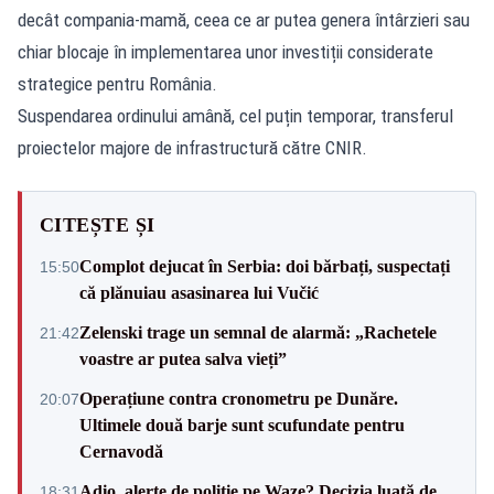
decât compania-mamă, ceea ce ar putea genera întârzieri sau
chiar blocaje în implementarea unor investiții considerate
strategice pentru România.
Suspendarea ordinului amână, cel puțin temporar, transferul
proiectelor majore de infrastructură către CNIR.
CITEȘTE ȘI
Complot dejucat în Serbia: doi bărbați, suspectați
15:50
că plănuiau asasinarea lui Vučić
Zelenski trage un semnal de alarmă: „Rachetele
21:42
voastre ar putea salva vieți”
Operațiune contra cronometru pe Dunăre.
20:07
Ultimele două barje sunt scufundate pentru
Cernavodă
Adio, alerte de poliție pe Waze? Decizia luată de
18:31