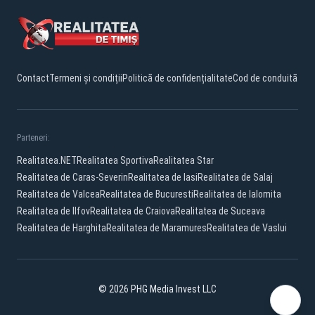
Contact
Termeni și condiții
Politică de confidențialitate
Cod de conduită
Parteneri:
Realitatea.NET
Realitatea Sportiva
Realitatea Star
Realitatea de Caras-Severin
Realitatea de Iasi
Realitatea de Salaj
Realitatea de Valcea
Realitatea de Bucuresti
Realitatea de Ialomita
Realitatea de Ilfov
Realitatea de Craiova
Realitatea de Suceava
Realitatea de Harghita
Realitatea de Maramures
Realitatea de Vaslui
© 2026 PHG Media Invest LLC
Facebook
YouTube