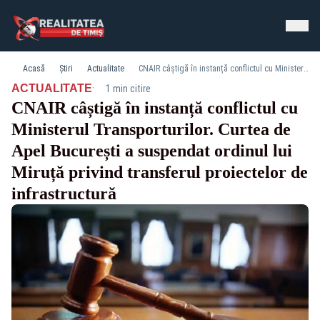
Acasă
Știri
Actualitate
CNAIR câștigă în instanță conflictul cu Ministerul Transporturilor. Curtea de Apel București a suspendat ordinul lui Miruță privind transferul proiectelor de infrastructură
·
ACTUALITATE
1 min citire
CNAIR câștigă în instanță conflictul cu
Ministerul Transporturilor. Curtea de
Apel București a suspendat ordinul lui
Miruță privind transferul proiectelor de
infrastructură