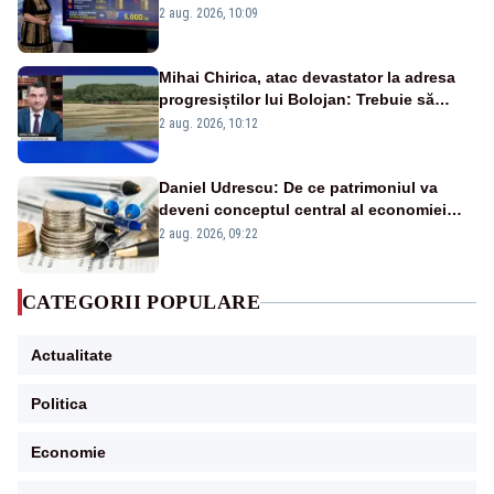
pierdute de fiecare român
2 aug. 2026, 10:09
Mihai Chirica, atac devastator la adresa
progresiștilor lui Bolojan: Trebuie să
protejăm și natura, dar nu șținem omaneii
2 aug. 2026, 10:12
în stare permanentă de alertă
Daniel Udrescu: De ce patrimoniul va
deveni conceptul central al economiei
viitoare?
2 aug. 2026, 09:22
CATEGORII POPULARE
Actualitate
Politica
Economie