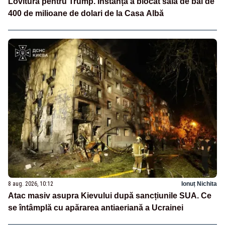
Lovitură pentru Trump. Instanța a blocat sala de bal de
400 de milioane de dolari de la Casa Albă
8 aug. 2026, 10:12
Ionuț Nichita
Atac masiv asupra Kievului după sancțiunile SUA. Ce
se întâmplă cu apărarea antiaeriană a Ucrainei