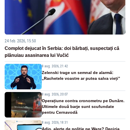
24 feb. 2026, 15:50
Complot dejucat în Serbia: doi bărbați, suspectați că
plănuiau asasinarea lui Vučić
8 aug. 2026, 21:42
Zelenski trage un semnal de alarmă:
„Rachetele voastre ar putea salva vieți”
8 aug. 2026, 20:07
Operațiune contra cronometru pe Dunăre.
Ultimele două barje sunt scufundate
pentru Cernavodă
8 aug. 2026, 18:31
Adio, alerte de poliție pe Waze? Decizia