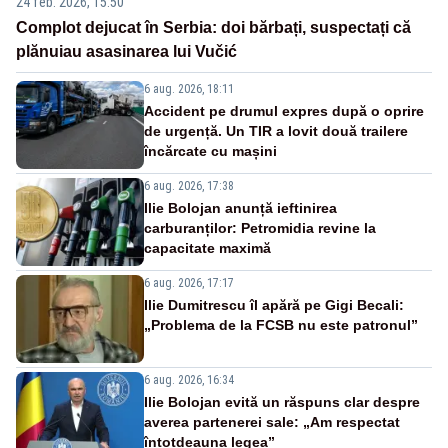
24 feb. 2026, 15:50
Complot dejucat în Serbia: doi bărbați, suspectați că
plănuiau asasinarea lui Vučić
6 aug. 2026, 18:11
Accident pe drumul expres după o oprire
de urgență. Un TIR a lovit două trailere
încărcate cu mașini
6 aug. 2026, 17:38
Ilie Bolojan anunță ieftinirea
carburanților: Petromidia revine la
capacitate maximă
6 aug. 2026, 17:17
Ilie Dumitrescu îl apără pe Gigi Becali:
„Problema de la FCSB nu este patronul”
6 aug. 2026, 16:34
Ilie Bolojan evită un răspuns clar despre
averea partenerei sale: „Am respectat
întotdeauna legea”