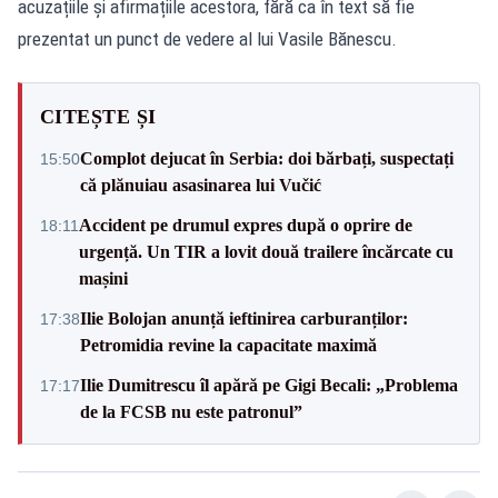
acuzațiile și afirmațiile acestora, fără ca în text să fie
prezentat un punct de vedere al lui Vasile Bănescu.
CITEȘTE ȘI
Complot dejucat în Serbia: doi bărbați, suspectați
15:50
că plănuiau asasinarea lui Vučić
Accident pe drumul expres după o oprire de
18:11
urgență. Un TIR a lovit două trailere încărcate cu
mașini
Ilie Bolojan anunță ieftinirea carburanților:
17:38
Petromidia revine la capacitate maximă
Ilie Dumitrescu îl apără pe Gigi Becali: „Problema
17:17
de la FCSB nu este patronul”