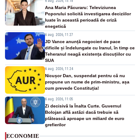
6 aug. 2026, 15:18
Ana Maria Păcuraru: Televiziunea
Poporului solicită investigarea deciziilor
luate în această perioadă de criză
enegetică
6 aug. 2026, 11:27
JD Vance anunță negocieri de pace
dificile și îndelungate cu Iranul, în timp ce
Teheranul neagă existența discuțiilor cu
SUA
6 aug. 2026, 11:24
Nicușor Dan, suspendat pentru că nu
propune un nume de prim-ministru, așa
cum prevede Constituția!
6 aug. 2026, 11:05
Zi decisivă la Înalta Curte. Guvernul
Bolojan află astăzi dacă trebuie să
plătească aproape un miliard de euro
grefierilor
ECONOMIE