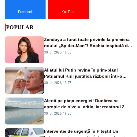
Facebook
YouTube
POPULAR
Zendaya a furat toate privirile la premiera
noului „Spider-Man”! Rochia inspirată de
pânza de păianjen a făcut senzație
30 iul. 2026, 18:56
Aliatul lui Putin revine în prim-plan!
Patriarhul Kiril justifică războiul într-o
nouă carte
30 iul. 2026, 19:27
Alertă pe piața energiei! Dunărea se
apropie de nivelul critic, iar reactorul 2 de
la Cernavodă ar putea fi oprit
30 iul. 2026, 19:56
Intervenție de urgență în Pitești! Un