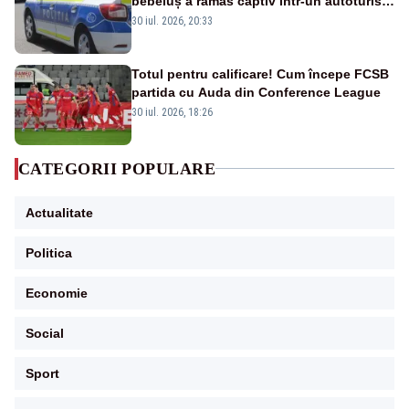
bebeluș a rămas captiv într-un autoturism
din cauza unei defecțiuni
30 iul. 2026, 20:33
Totul pentru calificare! Cum începe FCSB
partida cu Auda din Conference League
30 iul. 2026, 18:26
CATEGORII POPULARE
Actualitate
Politica
Economie
Social
Sport