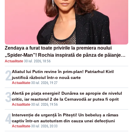
Zendaya a furat toate privirile la premiera noului
„Spider-Man”! Rochia inspirată de pânza de păianjen a
Actualitate
·
30 iul. 2026, 18:56
făcut senzație
2
Aliatul lui Putin revine în prim-plan! Patriarhul Kiril
justifică războiul într-o nouă carte
Actualitate
-
30 iul. 2026, 19:27
3
Alertă pe piața energiei! Dunărea se apropie de nivelul
critic, iar reactorul 2 de la Cernavodă ar putea fi oprit
Actualitate
-
30 iul. 2026, 19:56
4
Intervenție de urgență în Pitești! Un bebeluș a rămas
captiv într-un autoturism din cauza unei defecțiuni
Actualitate
-
30 iul. 2026, 20:33