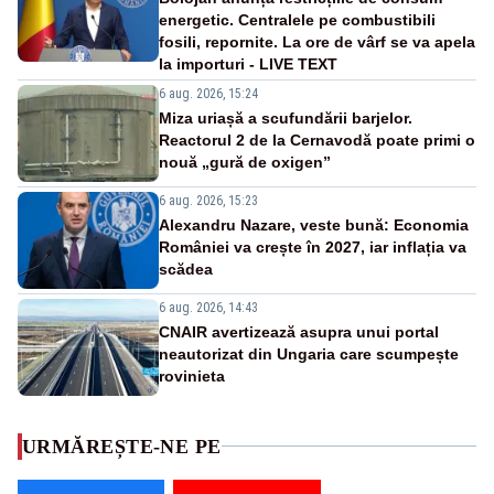
energetic. Centralele pe combustibili
fosili, repornite. La ore de vârf se va apela
la importuri - LIVE TEXT
6 aug. 2026, 15:24
Miza uriașă a scufundării barjelor.
Reactorul 2 de la Cernavodă poate primi o
nouă „gură de oxigen”
6 aug. 2026, 15:23
Alexandru Nazare, veste bună: Economia
României va crește în 2027, iar inflația va
scădea
6 aug. 2026, 14:43
CNAIR avertizează asupra unui portal
neautorizat din Ungaria care scumpește
rovinieta
URMĂREȘTE-NE PE