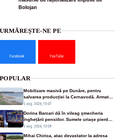
Bolojan
URMĂREȘTE-NE PE
Facebook
YouTube
POPULAR
Mobilizare masivă pe Dunăre, pentru
salvarea producției la Cernavodă. Armata
va detona o stâncă și va devia apa
2 aug. 2026, 10:07
fluviului - IMAGINI AERIENE
Dorina Barcari dă în vileag șmecheria
înghețării pensiilor. Sumele uriașe pierdute
de fiecare român
2 aug. 2026, 10:09
Mihai Chirica, atac devastator la adresa