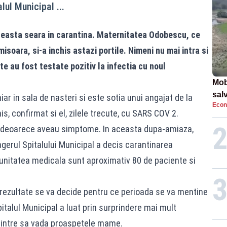
ul Municipal ...
aceasta seara in carantina. Maternitatea Odobescu, ce
isoara, si-a inchis astazi portile. Nimeni nu mai intra si
e au fost testate pozitiv la infectia cu noul
Mob
sal
ar in sala de nasteri si este sotia unui angajat de la
Econ
Arm
, confirmat si el, zilele trecute, cu SARS COV 2.
apa
te deoarece aveau simptome. In aceasta dupa-amiaza,
agerul Spitalului Municipal a decis carantinarea
 unitatea medicala sunt aproximativ 80 de paciente si
 de rezultate se va decide pentru ce perioada se va mentine
italul Municipal a luat prin surprindere mai mult
a intre sa vada proaspetele mame.