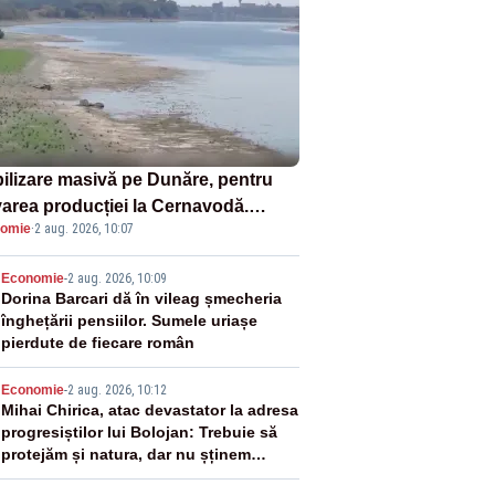
ilizare masivă pe Dunăre, pentru
varea producției la Cernavodă.
omie
·
2 aug. 2026, 10:07
ata va detona o stâncă și va devia
 fluviului - IMAGINI AERIENE
2
Economie
-
2 aug. 2026, 10:09
Dorina Barcari dă în vileag șmecheria
înghețării pensiilor. Sumele uriașe
pierdute de fiecare român
3
Economie
-
2 aug. 2026, 10:12
Mihai Chirica, atac devastator la adresa
progresiștilor lui Bolojan: Trebuie să
protejăm și natura, dar nu șținem
omaneii în stare permanentă de alertă