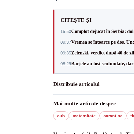
CITEȘTE ȘI
Complot dejucat în Serbia: doi 
15:50
Vremea se întoarce pe dos. Und
09:37
Zelenski, verdict după 40 de zi
09:35
Barjele au fost scufundate, da
08:29
Distribuie articolul
Mai multe articole despre
cub
maternitate
carantina
t