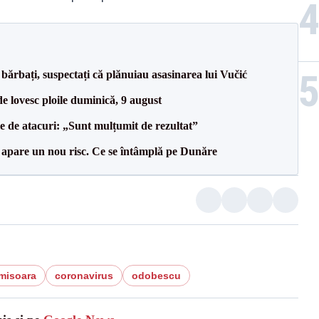
bărbați, suspectați că plănuiau asasinarea lui Vučić
e lovesc ploile duminică, 9 august
le de atacuri: „Sunt mulțumit de rezultat”
r apare un nou risc. Ce se întâmplă pe Dunăre
imisoara
coronavirus
odobescu