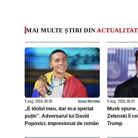
MAI MULTE ȘTIRI DIN
ACTUALITAT
9 aug. 2026, 08:05
Ionuț Nichita
9 aug. 2026, 08:01
„E idolul meu, dar m-a speriat
Musk spune „
puțin”. Adversarul lui David
Zelenski îi ce
Popovici, impresionat de român
Trump