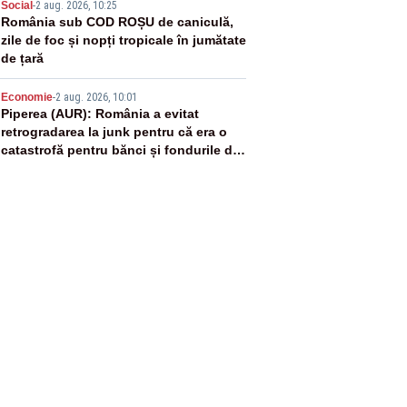
4
Social
-
2 aug. 2026, 10:25
România sub COD ROȘU de caniculă,
zile de foc și nopți tropicale în jumătate
de țară
5
Economie
-
2 aug. 2026, 10:01
Piperea (AUR): România a evitat
retrogradarea la junk pentru că era o
catastrofă pentru bănci și fondurile de
pensii