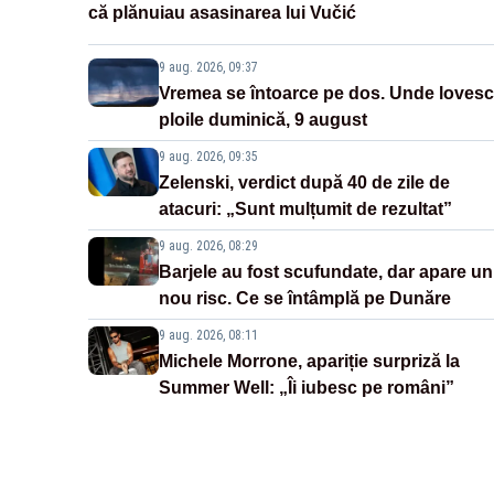
că plănuiau asasinarea lui Vučić
9 aug. 2026, 09:37
Vremea se întoarce pe dos. Unde lovesc
ploile duminică, 9 august
9 aug. 2026, 09:35
Zelenski, verdict după 40 de zile de
atacuri: „Sunt mulțumit de rezultat”
9 aug. 2026, 08:29
Barjele au fost scufundate, dar apare un
nou risc. Ce se întâmplă pe Dunăre
9 aug. 2026, 08:11
Michele Morrone, apariție surpriză la
Summer Well: „Îi iubesc pe români”