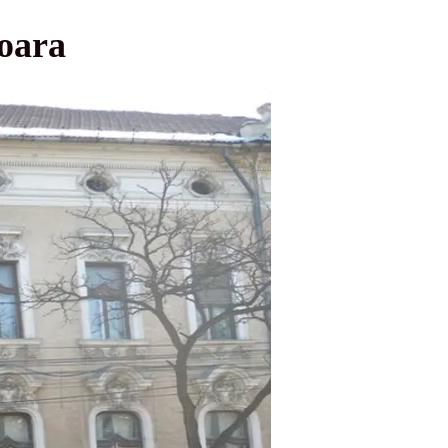
șoara