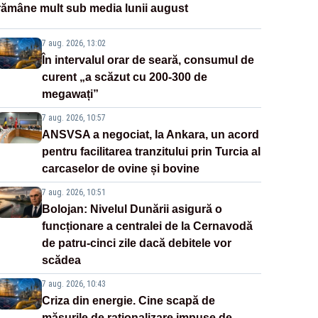
rămâne mult sub media lunii august
7 aug. 2026, 13:02
În intervalul orar de seară, consumul de
curent „a scăzut cu 200-300 de
megawați”
7 aug. 2026, 10:57
ANSVSA a negociat, la Ankara, un acord
pentru facilitarea tranzitului prin Turcia al
carcaselor de ovine și bovine
7 aug. 2026, 10:51
Bolojan: Nivelul Dunării asigură o
funcționare a centralei de la Cernavodă
de patru-cinci zile dacă debitele vor
scădea
7 aug. 2026, 10:43
Criza din energie. Cine scapă de
măsurile de raționalizare impuse de