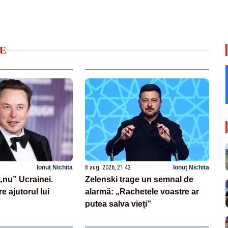
E
Ionuț Nichita
8 aug. 2026, 21:42
Ionuț Nichita
nu” Ucrainei.
Zelenski trage un semnal de
re ajutorul lui
alarmă: „Rachetele voastre ar
putea salva vieți”