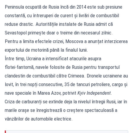
Peninsula ocupată de Rusia încă din 2014 este sub presiune
constantă, cu întreruperi de curent și livrări de combustibil
reduse drastic. Autoritățile instalate de Rusia admit că
Sevastopol primește doar o treime din necesarul zilnic.
Pentru a limita efectele crizei, Moscova a anunțat interzicerea
exportului de motorină până la finalul lunii.
Între timp, Ucraina a intensificat atacurile asupra
flotei‑fantomă, navele folosite de Rusia pentru transportul
clandestin de combustibil către Crimeea. Dronele ucrainene au
lovit, în trei nopți consecutive, 35 de tancuri petroliere, cargo și
nave speciale în Marea Azov, potrivit
Kyiv Independent
.
Criza de carburanți se extinde deja la nivelul întregii Rusii, iar în
marile orașe se înregistrează o creștere spectaculoasă a
vânzărilor de automobile electrice.