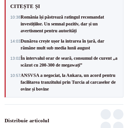
CITEȘTE ȘI
România își păstrează ratingul recomandat
10:38
investițiilor. Un semnal pozitiv, dar și un
avertisment pentru autorități
Dunărea crește ușor la intrarea în țară, dar
14:03
rămâne mult sub media lunii august
În intervalul orar de seară, consumul de curent „a
13:02
scăzut cu 200-300 de megawați”
ANSVSA a negociat, la Ankara, un acord pentru
10:57
facilitarea tranzitului prin Turcia al carcaselor de
ovine și bovine
Distribuie articolul