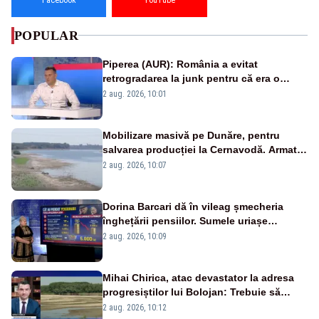
POPULAR
Piperea (AUR): România a evitat
retrogradarea la junk pentru că era o
catastrofă pentru bănci și fondurile de
2 aug. 2026, 10:01
pensii
Mobilizare masivă pe Dunăre, pentru
salvarea producției la Cernavodă. Armata
va detona o stâncă și va devia apa
2 aug. 2026, 10:07
fluviului - IMAGINI AERIENE
Dorina Barcari dă în vileag șmecheria
înghețării pensiilor. Sumele uriașe
pierdute de fiecare român
2 aug. 2026, 10:09
Mihai Chirica, atac devastator la adresa
progresiștilor lui Bolojan: Trebuie să
protejăm și natura, dar nu șținem omaneii
2 aug. 2026, 10:12