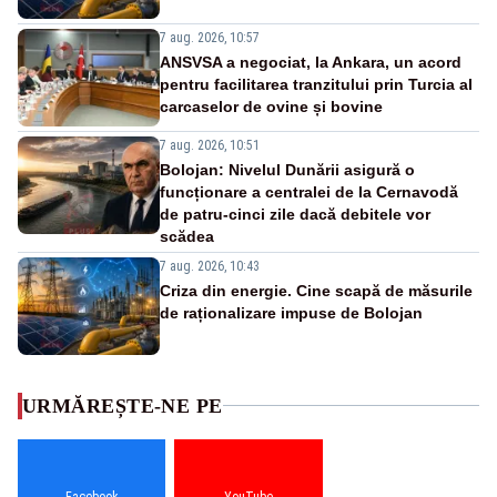
7 aug. 2026, 10:57
ANSVSA a negociat, la Ankara, un acord
pentru facilitarea tranzitului prin Turcia al
carcaselor de ovine și bovine
7 aug. 2026, 10:51
Bolojan: Nivelul Dunării asigură o
funcționare a centralei de la Cernavodă
de patru-cinci zile dacă debitele vor
scădea
7 aug. 2026, 10:43
Criza din energie. Cine scapă de măsurile
de raționalizare impuse de Bolojan
URMĂREȘTE-NE PE
Facebook
YouTube