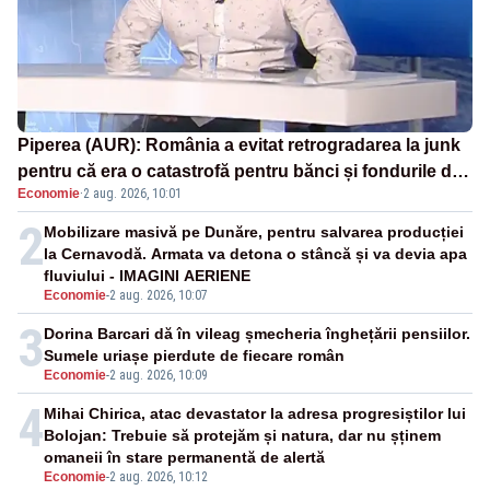
Piperea (AUR): România a evitat retrogradarea la junk
pentru că era o catastrofă pentru bănci și fondurile de
Economie
·
2 aug. 2026, 10:01
pensii
2
Mobilizare masivă pe Dunăre, pentru salvarea producției
la Cernavodă. Armata va detona o stâncă și va devia apa
fluviului - IMAGINI AERIENE
Economie
-
2 aug. 2026, 10:07
3
Dorina Barcari dă în vileag șmecheria înghețării pensiilor.
Sumele uriașe pierdute de fiecare român
Economie
-
2 aug. 2026, 10:09
4
Mihai Chirica, atac devastator la adresa progresiștilor lui
Bolojan: Trebuie să protejăm și natura, dar nu șținem
omaneii în stare permanentă de alertă
Economie
-
2 aug. 2026, 10:12