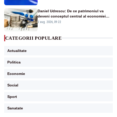
în stare permanentă de alertă
Daniel Udrescu: De ce patrimoniul va
deveni conceptul central al economiei
viitoare?
2 aug. 2026, 09:22
CATEGORII POPULARE
Actualitate
Politica
Economie
Social
Sport
Sanatate