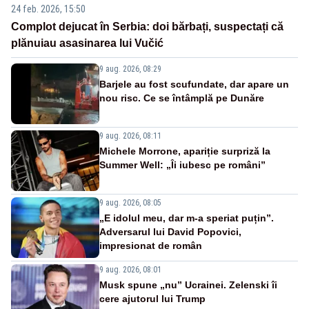
24 feb. 2026, 15:50
Complot dejucat în Serbia: doi bărbați, suspectați că
plănuiau asasinarea lui Vučić
9 aug. 2026, 08:29
Barjele au fost scufundate, dar apare un
nou risc. Ce se întâmplă pe Dunăre
9 aug. 2026, 08:11
Michele Morrone, apariție surpriză la
Summer Well: „Îi iubesc pe români”
9 aug. 2026, 08:05
„E idolul meu, dar m-a speriat puțin”.
Adversarul lui David Popovici,
impresionat de român
9 aug. 2026, 08:01
Musk spune „nu” Ucrainei. Zelenski îi
cere ajutorul lui Trump