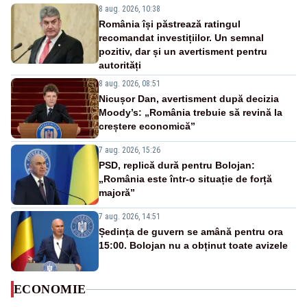
8 aug. 2026, 10:38
România își păstrează ratingul
recomandat investițiilor. Un semnal
pozitiv, dar și un avertisment pentru
autorități
8 aug. 2026, 08:51
Nicușor Dan, avertisment după decizia
Moody’s: „România trebuie să revină la
creștere economică”
7 aug. 2026, 15:26
PSD, replică dură pentru Bolojan:
„România este într-o situație de forță
majoră”
7 aug. 2026, 14:51
Ședința de guvern se amână pentru ora
15:00. Bolojan nu a obținut toate avizele
ECONOMIE