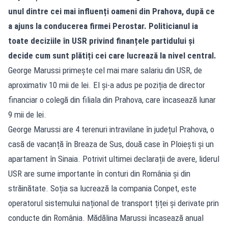
unul dintre cei mai influenți oameni din Prahova, după ce
a ajuns la conducerea firmei Perostar. Politicianul ia
toate deciziile în USR privind finanțele partidului și
decide cum sunt plătiți cei care lucrează la nivel central.
George Marussi primește cel mai mare salariu din USR, de
aproximativ 10 mii de lei. El și-a adus pe poziția de director
financiar o colegă din filiala din Prahova, care încasează lunar
9 mii de lei.
George Marussi are 4 terenuri intravilane în județul Prahova, o
casă de vacanță în Breaza de Sus, două case în Ploiești și un
apartament în Sinaia. Potrivit ultimei declarații de avere, liderul
USR are sume importante în conturi din România și din
străinătate. Soția sa lucrează la compania Conpet, este
operatorul sistemului național de transport țiței și derivate prin
conducte din România. Mădălina Marussi încasează anual