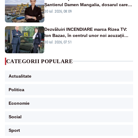
Șantierul Damen Mangalia, dosarul care
scufundă apărarea României
30 iul. 2026, 08:09
Dezvăluiri INCENDIARE marca Rizea TV:
Ion Bazac, în centrul unor noi acuzații
publice
30 iul. 2026, 07:51
CATEGORII POPULARE
Actualitate
Politica
Economie
Social
Sport