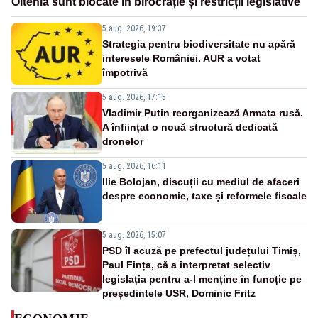
Oltenia sunt blocate în birocrație și restricții legislative
5 aug. 2026, 19:37
Strategia pentru biodiversitate nu apără
interesele României. AUR a votat
împotrivă
5 aug. 2026, 17:15
Vladimir Putin reorganizează Armata rusă.
A înființat o nouă structură dedicată
dronelor
5 aug. 2026, 16:11
Ilie Bolojan, discuții cu mediul de afaceri
despre economie, taxe și reformele fiscale
5 aug. 2026, 15:07
PSD îl acuză pe prefectul județului Timiș,
Paul Fința, că a interpretat selectiv
legislația pentru a-l menține în funcție pe
președintele USR, Dominic Fritz