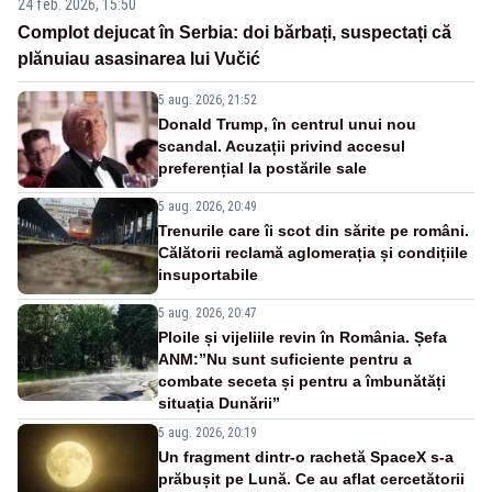
24 feb. 2026, 15:50
Complot dejucat în Serbia: doi bărbați, suspectați că
plănuiau asasinarea lui Vučić
5 aug. 2026, 21:52
Donald Trump, în centrul unui nou
scandal. Acuzații privind accesul
preferențial la postările sale
5 aug. 2026, 20:49
Trenurile care îi scot din sărite pe români.
Călătorii reclamă aglomerația și condițiile
insuportabile
5 aug. 2026, 20:47
Ploile și vijeliile revin în România. Șefa
ANM:”Nu sunt suficiente pentru a
combate seceta și pentru a îmbunătăți
situația Dunării”
5 aug. 2026, 20:19
Un fragment dintr-o rachetă SpaceX s-a
prăbușit pe Lună. Ce au aflat cercetătorii