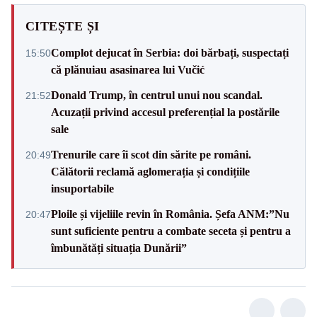
CITEȘTE ȘI
Complot dejucat în Serbia: doi bărbați, suspectați
15:50
că plănuiau asasinarea lui Vučić
Donald Trump, în centrul unui nou scandal.
21:52
Acuzații privind accesul preferențial la postările
sale
Trenurile care îi scot din sărite pe români.
20:49
Călătorii reclamă aglomerația și condițiile
insuportabile
Ploile și vijeliile revin în România. Șefa ANM:”Nu
20:47
sunt suficiente pentru a combate seceta și pentru a
îmbunătăți situația Dunării”