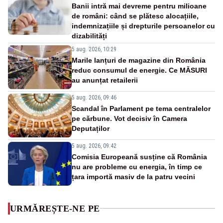
Banii intră mai devreme pentru milioane
de români: când se plătesc alocațiile,
indemnizațiile și drepturile persoanelor cu
dizabilități
5 aug. 2026, 10:29
Marile lanțuri de magazine din România
reduc consumul de energie. Ce MĂSURI
au anunțat retailerii
5 aug. 2026, 09:46
Scandal în Parlament pe tema centralelor
pe cărbune. Vot decisiv în Camera
Deputaților
5 aug. 2026, 09:42
Comisia Europeană susține că România
nu are probleme cu energia, în timp ce
țara importă masiv de la patru vecini
URMĂREȘTE-NE PE