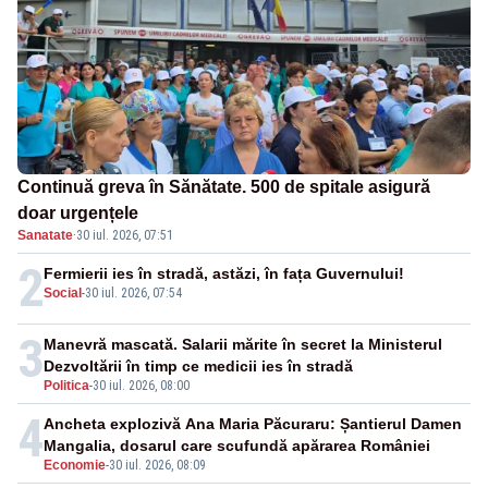
Continuă greva în Sănătate. 500 de spitale asigură
doar urgențele
Sanatate
·
30 iul. 2026, 07:51
2
Fermierii ies în stradă, astăzi, în fața Guvernului!
Social
-
30 iul. 2026, 07:54
3
Manevră mascată. Salarii mărite în secret la Ministerul
Dezvoltării în timp ce medicii ies în stradă
Politica
-
30 iul. 2026, 08:00
4
Ancheta explozivă Ana Maria Păcuraru: Șantierul Damen
Mangalia, dosarul care scufundă apărarea României
Economie
-
30 iul. 2026, 08:09