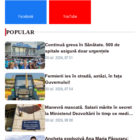
Facebook
YouTube
POPULAR
Continuă greva în Sănătate. 500 de
spitale asigură doar urgențele
30 iul. 2026, 07:51
Fermierii ies în stradă, astăzi, în fața
Guvernului!
30 iul. 2026, 07:54
Manevră mascată. Salarii mărite în secret
la Ministerul Dezvoltării în timp ce medicii
ies în stradă
30 iul. 2026, 08:00
Ancheta explozivă Ana Maria Păcuraru: