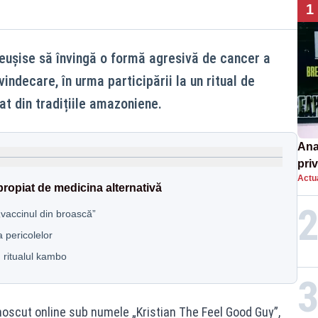
1
eușise să învingă o formă agresivă de cancer a
indecare, în urma participării la un ritual de
at din tradițiile amazoniene.
Ana
priv
Actua
Româ
propiat de medicina alternativă
un e
„vaccinul din broască”
a pericolelor
 ritualul kambo
noscut online sub numele „Kristian The Feel Good Guy”,