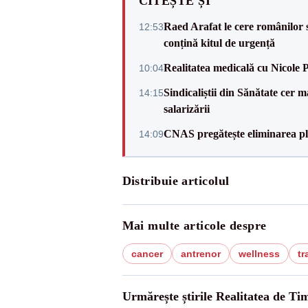
CITEȘTE ȘI
Raed Arafat le cere românilor 
12:53
conțină kitul de urgență
Realitatea medicală cu Nicole 
10:04
Sindicaliștii din Sănătate cer
14:15
salarizării
CNAS pregătește eliminarea pla
14:09
Distribuie articolul
Mai multe articole despre
cancer
antrenor
wellness
tr
Urmărește știrile Realitatea de Tim