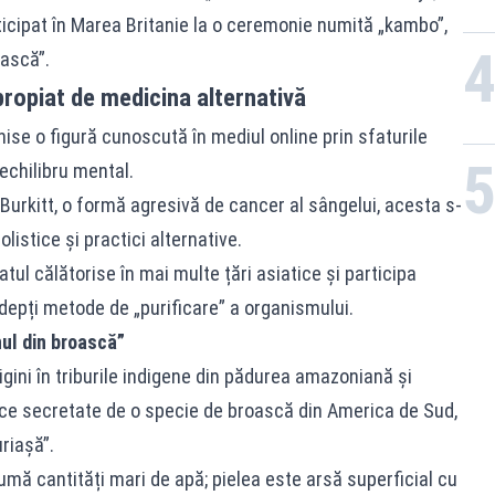
icipat în Marea Britanie la o ceremonie numită „kambo”,
oască”.
propiat de medicina alternativă
nise o figură cunoscută în mediul online prin sfaturile
 echilibru mental.
Burkitt, o formă agresivă de cancer al sângelui, acesta s-
olistice și practici alternative.
ul călătorise în mai multe țări asiatice și participa
adepți metode de „purificare” a organismului.
ul din broască”
igini în triburile indigene din pădurea amazoniană și
ice secretate de o specie de broască din America de Sud,
riașă”.
nsumă cantități mari de apă; pielea este arsă superficial cu