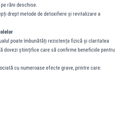
ă pe răni deschise.
pți drept metode de detoxifiere și revitalizare a
olelor
alul poate îmbunătăți rezistența fizică și claritatea
ă dovezi științifice care să confirme beneficiile pentru
asociată cu numeroase efecte grave, printre care: