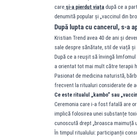
care
și-a pierdut viața
după ce a part
denumită popular și „vaccinul din br
După lupta cu cancerul, s-a a
Kristian Trend avea 40 de ani și deve
sale despre sănătate, stil de viață și
După ce a reușit să învingă limfomul 
a orientat tot mai mult către terapii h
Pasionat de medicina naturistă, bărbat
frecvent la ritualuri considerate de 
Ce este ritualul „kambo” sau „vaccin
Ceremonia care i-a fost fatală are or
implică folosirea unei substanțe tox
cunoscută drept „broasca maimuță u
În timpul ritualului: participanții co