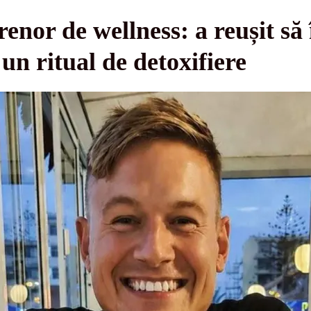
renor de wellness: a reușit să
un ritual de detoxifiere