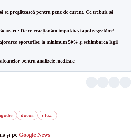
să se pregătească pentru pene de curent. Ce trebuie să
Păcuraru: De ce reacționăm impulsiv și apoi regretăm?
 majorarea sporurilor la minimum 50% și schimbarea legii
foanelor pentru analizele medicale
agedie
deces
ritual
is și pe
Google News