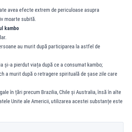
ate avea efecte extrem de periculoase asupra
iv moarte subită.
lul kambo
lar.
persoane au murit după participarea la astfel de
ia și-a pierdut viața după ce a consumat kambo;
ch a murit după o retragere spirituală de șase zile care
le în țări precum Brazilia, Chile și Australia, însă în alte
tatele Unite ale Americii, utilizarea acestei substanțe este