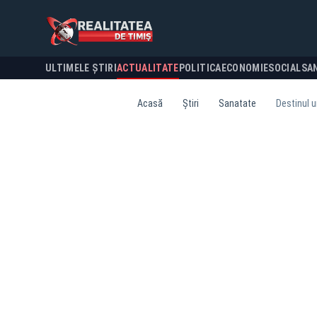
ULTIMELE ȘTIRI
ACTUALITATE
POLITICA
ECONOMIE
SOCIAL
SA
Acasă
Știri
Sanatate
Destinul u