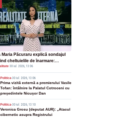
 Maria Păcuraru explică sondajul
ind cheltuielile de înarmare:
litate
·
30 iul. 2026, 13:06
nii cer transparență în achiziții și
chilibru între partenerii externi
2
Politica
-
30 iul. 2026, 13:06
Prima vizită externă a premierului Vasile
Tofan: întâlnire la Palatul Cotroceni cu
președintele Nicușor Dan
3
Politica
-
30 iul. 2026, 13:10
Veronica Grosu (deputat AUR): „Atacul
cibernetic asupra Registrului