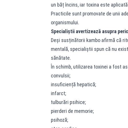
un băț încins, iar toxina este aplicat
Practicile sunt promovate de unii ade
organismului.
Specialiștii avertizează asupra peric
Deși susținătorii kambo afirmă că ritu
mentală, specialiștii spun că nu exist
sănătate.
În schimb, utilizarea toxinei a fost 
convulsii;
insuficiență hepatică;
infarct;
tulburări psihice;
pierderi de memorie;
psihoză;