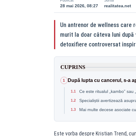
Publicat
Sursă
28 mai 2026, 08:27
realitatea.net
Un antrenor de wellness care r
murit la doar câteva luni după v
detoxifiere controversat inspir
CUPRINS
După lupta cu cancerul, s-a a
1
Ce este ritualul „kambo” sau 
1.1
Specialiștii avertizează asupr
1.2
Mai multe decese asociate cu
1.3
Este vorba despre Kristian Trend, cu