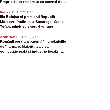
Proprietăților transmite un semnal de
neîncredere investitorilor”
4
Politica
-
30 iul. 2026, 13:36
Ilie Bolojan și premierul Republicii
Moldova, întâlnire la București. Vasile
Tofan, primit cu onoruri militare
5
Actualitate
-
30 iul. 2026, 12:53
Românii cer transparență în cheltuielile
de înarmare. Majoritatea vrea
competiție reală și industrie locală –
SONDAJ