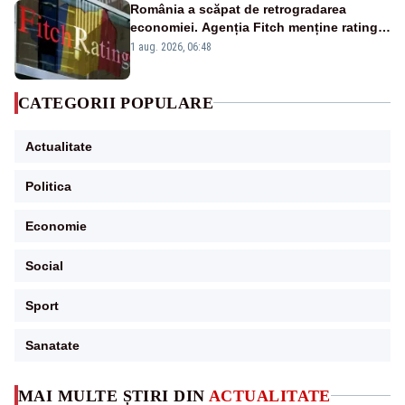
România a scăpat de retrogradarea
economiei. Agenția Fitch menține ratingul
„BBB-” cu perspectivă negativă
1 aug. 2026, 06:48
CATEGORII POPULARE
Actualitate
Politica
Economie
Social
Sport
Sanatate
MAI MULTE ȘTIRI DIN
ACTUALITATE