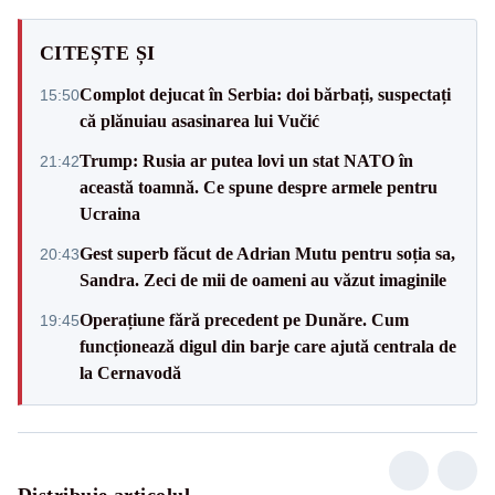
CITEȘTE ȘI
Complot dejucat în Serbia: doi bărbați, suspectați
15:50
că plănuiau asasinarea lui Vučić
Trump: Rusia ar putea lovi un stat NATO în
21:42
această toamnă. Ce spune despre armele pentru
Ucraina
Gest superb făcut de Adrian Mutu pentru soția sa,
20:43
Sandra. Zeci de mii de oameni au văzut imaginile
Operațiune fără precedent pe Dunăre. Cum
19:45
funcționează digul din barje care ajută centrala de
la Cernavodă
Distribuie articolul