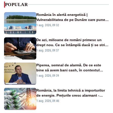
POPULAR
România în alertă energetică |
Vulnerabilitatea de pe Dunăre care pune
în pericol Centrala Cernavodă era
1 aug. 2026, 09:32
cunoscută de pe vremea lui Ceaușescu
De azi, milioane de români primesc un
drept nou. Ce se întâmplă dacă ți se strică
un produs
1 aug. 2026, 09:37
Piperea, semnal de alarmă. De ce este
bine să avem bani cash, în contextul
alertei energetice?
1 aug. 2026, 09:39
România, la limita tehnică a importurilor
de energie. Prețurile cresc alarmant -
Analiză Realitatea Plus
1 aug. 2026, 09:46