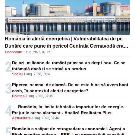
România în alertă energetică | Vulnerabilitatea de pe
Dunăre care pune în pericol Centrala Cernavodă era
Economie
·
1 aug. 2026, 09:32
cunoscută de pe vremea lui Ceaușescu
2
De azi, milioane de români primesc un drept nou. Ce se
întâmplă dacă ți se strică un produs
Social
-
1 aug. 2026, 09:37
3
Piperea, semnal de alarmă. De ce este bine să avem bani
cash, în contextul alertei energetice?
Politica
-
1 aug. 2026, 09:39
4
România, la limita tehnică a importurilor de energie.
Prețurile cresc alarmant - Analiză Realitatea Plus
Actualitate
-
1 aug. 2026, 09:46
5
România a scăpat de retrogradarea economiei. Agenția
Fitch menține ratingul „BBB-” cu perspectivă negativă