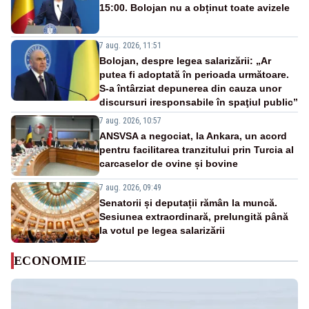
15:00. Bolojan nu a obținut toate avizele
7 aug. 2026, 11:51
Bolojan, despre legea salarizării: „Ar
putea fi adoptată în perioada următoare.
S-a întârziat depunerea din cauza unor
discursuri iresponsabile în spaţiul public”
7 aug. 2026, 10:57
ANSVSA a negociat, la Ankara, un acord
pentru facilitarea tranzitului prin Turcia al
carcaselor de ovine și bovine
7 aug. 2026, 09:49
Senatorii și deputații rămân la muncă.
Sesiunea extraordinară, prelungită până
la votul pe legea salarizării
ECONOMIE