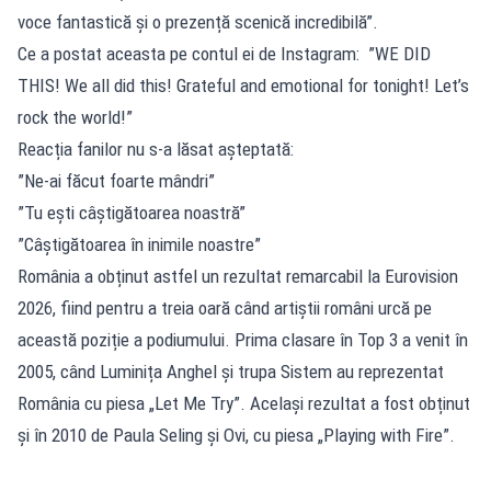
voce fantastică și o prezență scenică incredibilă”.
Ce a postat aceasta pe contul ei de Instagram: ”WE DID
THIS! We all did this! Grateful and emotional for tonight! Let’s
rock the world!”
Reacția fanilor nu s-a lăsat așteptată:
”Ne-ai făcut foarte mândri”
”Tu ești câștigătoarea noastră”
”Câștigătoarea în inimile noastre”
România a obținut astfel un rezultat remarcabil la Eurovision
2026, fiind pentru a treia oară când artiștii români urcă pe
această poziție a podiumului. Prima clasare în Top 3 a venit în
2005, când Luminița Anghel și trupa Sistem au reprezentat
România cu piesa „Let Me Try”. Același rezultat a fost obținut
și în 2010 de Paula Seling și Ovi, cu piesa „Playing with Fire”.