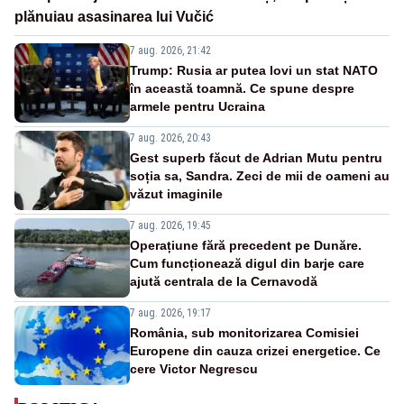
plănuiau asasinarea lui Vučić
7 aug. 2026, 21:42
Trump: Rusia ar putea lovi un stat NATO
în această toamnă. Ce spune despre
armele pentru Ucraina
7 aug. 2026, 20:43
Gest superb făcut de Adrian Mutu pentru
soția sa, Sandra. Zeci de mii de oameni au
văzut imaginile
7 aug. 2026, 19:45
Operațiune fără precedent pe Dunăre.
Cum funcționează digul din barje care
ajută centrala de la Cernavodă
7 aug. 2026, 19:17
România, sub monitorizarea Comisiei
Europene din cauza crizei energetice. Ce
cere Victor Negrescu