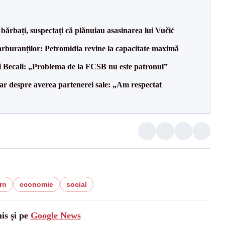
bărbați, suspectați că plănuiau asasinarea lui Vučić
carburanților: Petromidia revine la capacitate maximă
gi Becali: „Problema de la FCSB nu este patronul”
lar despre averea partenerei sale: „Am respectat
rn
economie
social
is și pe
Google News