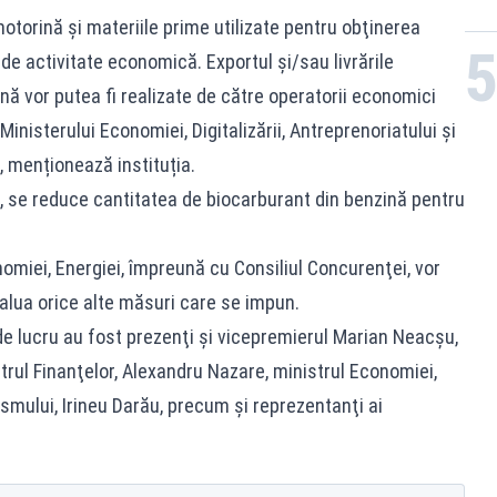
torină şi materiile prime utilizate pentru obţinerea
ţ de activitate economică. Exportul şi/sau livrările
ă vor putea fi realizate de către operatorii economici
Ministerului Economiei, Digitalizării, Antreprenoriatului şi
”, menționează instituția.
ă, se reduce cantitatea de biocarburant din benzină pentru
nomiei, Energiei, împreună cu Consiliul Concurenţei, vor
alua orice alte măsuri care se impun.
de lucru au fost prezenţi şi vicepremierul Marian Neacşu,
strul Finanţelor, Alexandru Nazare, ministrul Economiei,
rismului, Irineu Darău, precum şi reprezentanţi ai