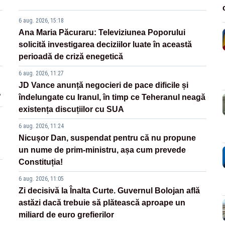
6 aug. 2026, 15:18
Ana Maria Păcuraru: Televiziunea Poporului
solicită investigarea deciziilor luate în această
perioadă de criză enegetică
6 aug. 2026, 11:27
JD Vance anunță negocieri de pace dificile și
”
îndelungate cu Iranul, în timp ce Teheranul neagă
existența discuțiilor cu SUA
6 aug. 2026, 11:24
Nicușor Dan, suspendat pentru că nu propune
un nume de prim-ministru, așa cum prevede
Constituția!
6 aug. 2026, 11:05
Zi decisivă la Înalta Curte. Guvernul Bolojan află
astăzi dacă trebuie să plătească aproape un
miliard de euro grefierilor