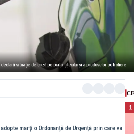
 declară situație de criză pe piața țițeiului şi a produselor petroliere
CE
1
adopte marți o Ordonanță de Urgență prin care va