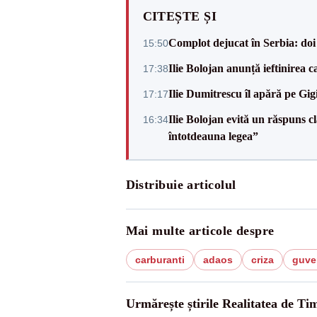
CITEȘTE ȘI
Complot dejucat în Serbia: doi 
15:50
Ilie Bolojan anunță ieftinirea 
17:38
Ilie Dumitrescu îl apără pe Gi
17:17
Ilie Bolojan evită un răspuns c
16:34
întotdeauna legea”
Distribuie articolul
Mai multe articole despre
carburanti
adaos
criza
guve
Urmărește știrile Realitatea de Tim