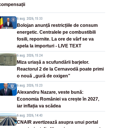
compensații
6 aug. 2026, 15:33
Bolojan anunță restricțiile de consum
energetic. Centralele pe combustibili
fosili, repornite. La ore de vârf se va
apela la importuri - LIVE TEXT
6 aug. 2026, 15:24
Miza uriașă a scufundării barjelor.
Reactorul 2 de la Cernavodă poate primi
o nouă „gură de oxigen”
6 aug. 2026, 15:23
Alexandru Nazare, veste bună:
Economia României va crește în 2027,
iar inflația va scădea
6 aug. 2026, 14:43
CNAIR avertizează asupra unui portal