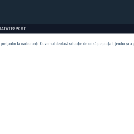
NATATE
SPORT
 prețurilor la carburanți. Guvernul declară situație de criză pe piața țițeiului şi a