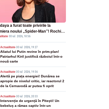
aya a furat toate privirile la
miera noului „Spider-Man”! Rochia
litate
·
30 iul. 2026, 18:56
pirată de pânza de păianjen a făcut
zație
2
Actualitate
-
30 iul. 2026, 19:27
Aliatul lui Putin revine în prim-plan!
Patriarhul Kiril justifică războiul într-o
nouă carte
3
Actualitate
-
30 iul. 2026, 19:56
Alertă pe piața energiei! Dunărea se
apropie de nivelul critic, iar reactorul 2
de la Cernavodă ar putea fi oprit
4
Actualitate
-
30 iul. 2026, 20:33
Intervenție de urgență în Pitești! Un
bebeluș a rămas captiv într-un