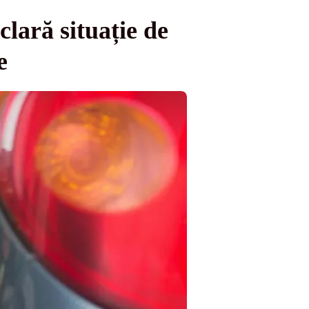
lară situație de
e