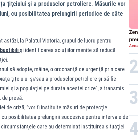
ța țițeiului și a produselor petroliere. Măsurile vor
 luni, cu posibilitatea prelungirii periodice de câte
Zend
pre
t astăzi, la Palatul Victoria, grupul de lucru pentru
Actua
ins
bustibili
şi identificarea soluţiilor menite să reducă
sen
iei.
ernul să adopte, mâine, o ordonanţă de urgenţă prin care
iaţa ţiţeiului şi/sau a produselor petroliere şi să fie
miei şi a populaţiei pe durata acestei crize”, a transmis
 de presă.
iei de criză, ”vor fi instituite măsuri de protecţie
, cu posibilitatea prelungirii succesive pentru intervale de
ă circumstanţele care au determinat instituirea situaţiei