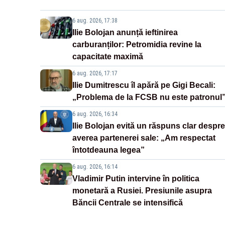
6 aug. 2026, 17:38
Ilie Bolojan anunță ieftinirea
carburanților: Petromidia revine la
capacitate maximă
6 aug. 2026, 17:17
Ilie Dumitrescu îl apără pe Gigi Becali:
„Problema de la FCSB nu este patronul
6 aug. 2026, 16:34
Ilie Bolojan evită un răspuns clar despre
averea partenerei sale: „Am respectat
întotdeauna legea”
6 aug. 2026, 16:14
Vladimir Putin intervine în politica
monetară a Rusiei. Presiunile asupra
Băncii Centrale se intensifică