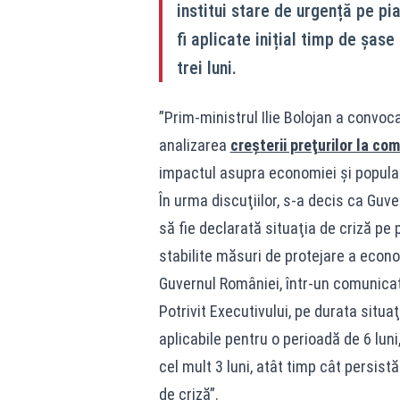
institui stare de urgență pe pia
fi aplicate inițial timp de șase
trei luni.
”Prim-ministrul Ilie Bolojan a convoca
analizarea
creşterii preţurilor la com
impactul asupra economiei şi populaţ
În urma discuţiilor, s-a decis ca Guv
să fie declarată situaţia de criză pe p
stabilite măsuri de protejare a econo
Guvernul României, într-un comunicat
Potrivit Executivului, pe durata situaţ
aplicabile pentru o perioadă de 6 luni
cel mult 3 luni, atât timp cât persist
de criză”.