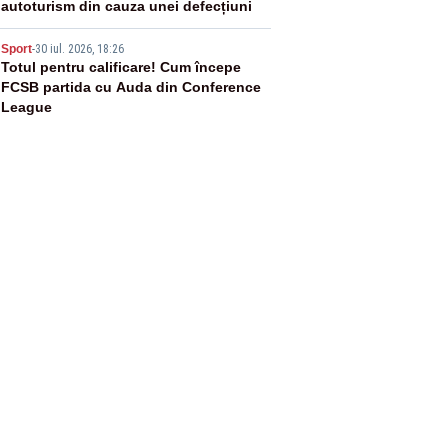
autoturism din cauza unei defecțiuni
5
Sport
-
30 iul. 2026, 18:26
Totul pentru calificare! Cum începe
FCSB partida cu Auda din Conference
League