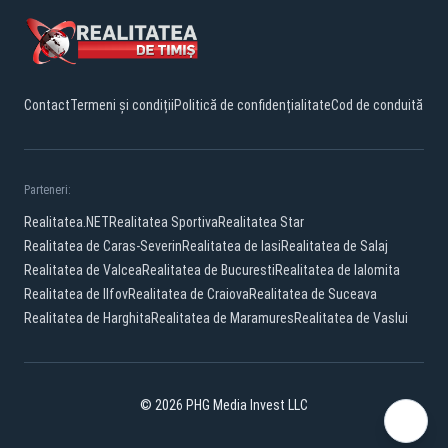
Contact
Termeni și condiții
Politică de confidențialitate
Cod de conduită
Parteneri:
Realitatea.NET
Realitatea Sportiva
Realitatea Star
Realitatea de Caras-Severin
Realitatea de Iasi
Realitatea de Salaj
Realitatea de Valcea
Realitatea de Bucuresti
Realitatea de Ialomita
Realitatea de Ilfov
Realitatea de Craiova
Realitatea de Suceava
Realitatea de Harghita
Realitatea de Maramures
Realitatea de Vaslui
© 2026 PHG Media Invest LLC
Facebook
YouTube