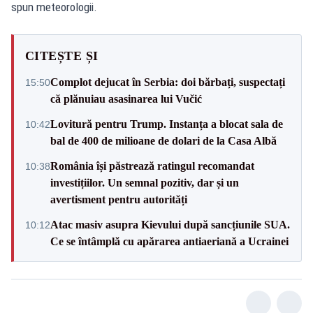
spun meteorologii.
CITEȘTE ȘI
Complot dejucat în Serbia: doi bărbați, suspectați
15:50
că plănuiau asasinarea lui Vučić
Lovitură pentru Trump. Instanța a blocat sala de
10:42
bal de 400 de milioane de dolari de la Casa Albă
România își păstrează ratingul recomandat
10:38
investițiilor. Un semnal pozitiv, dar și un
avertisment pentru autorități
Atac masiv asupra Kievului după sancțiunile SUA.
10:12
Ce se întâmplă cu apărarea antiaeriană a Ucrainei