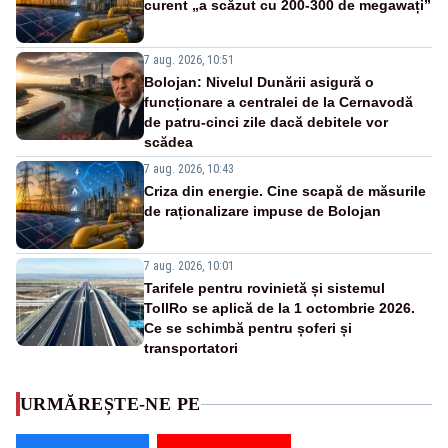
curent „a scăzut cu 200-300 de megawați”
7 aug. 2026, 10:51
Bolojan: Nivelul Dunării asigură o
funcționare a centralei de la Cernavodă
de patru-cinci zile dacă debitele vor
scădea
7 aug. 2026, 10:43
Criza din energie. Cine scapă de măsurile
de raționalizare impuse de Bolojan
7 aug. 2026, 10:01
Tarifele pentru rovinietă și sistemul
TollRo se aplică de la 1 octombrie 2026.
Ce se schimbă pentru șoferi și
transportatori
URMĂREȘTE-NE PE