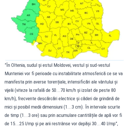
”În Oltenia, sudul și estul Moldovei, vestul și sud-vestul
Munteniei vor fi perioade cu instabilitate atmosferică ce se va
manifesta prin averse torențiale, intensificări ale vântului și
vijelii (viteze la rafală de 50...70 km/h și izolat de peste 80
km/h), frecvente descărcări electrice și căderi de grindină de
mici și posibil medii dimensiuni (1...3 cm). În intervale scurte
de timp (1...3 ore) sau prin acumulare cantitățile de apă vor fi
de 15...25 l/mp și pe arii restrânse vor depăși 30...40 l/mp”,