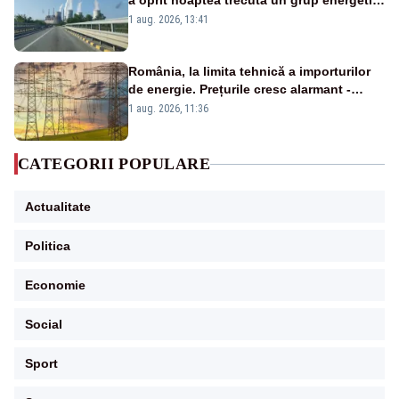
a oprit noaptea trecută un grup energetic
de la Rovinari
1 aug. 2026, 13:41
România, la limita tehnică a importurilor
de energie. Prețurile cresc alarmant -
Analiză Realitatea Plus
1 aug. 2026, 11:36
CATEGORII POPULARE
Actualitate
Politica
Economie
Social
Sport