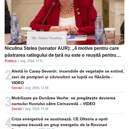
Niculina Stelea (senator AUR): „4 motive pentru care
păstrarea ratingului de țară nu este o reușită pentru
Politica
·
1 aug. 2026, 11:51
Guvernul Bolojan”
2
Alertă în Caraș-Severin: incendiile de vegetație se extind,
zeci de pompieri și silvicultori se luptă cu flăcările -
VIDEO
Social
-
1 aug. 2026, 12:44
3
Mobilizare pe Dunărea Veche: se pregătește devierea
cursului fluviului către Cernavodă – VIDEO
Social
-
1 aug. 2026, 13:38
4
Criza energetică se acutizează. CE Oltenia a oprit
noaptea trecută un grup energetic de la Rovinari