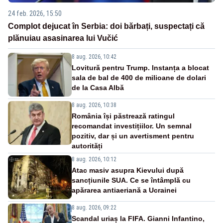
24 feb. 2026, 15:50
Complot dejucat în Serbia: doi bărbați, suspectați că
plănuiau asasinarea lui Vučić
8 aug. 2026, 10:42
Lovitură pentru Trump. Instanța a blocat
sala de bal de 400 de milioane de dolari
de la Casa Albă
8 aug. 2026, 10:38
România își păstrează ratingul
recomandat investițiilor. Un semnal
pozitiv, dar și un avertisment pentru
autorități
8 aug. 2026, 10:12
Atac masiv asupra Kievului după
sancțiunile SUA. Ce se întâmplă cu
apărarea antiaeriană a Ucrainei
8 aug. 2026, 09:22
Scandal uriaș la FIFA. Gianni Infantino,