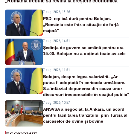
„România trebuie să revină la creștere economică”
7 aug. 2026, 15:26
PSD, replică dură pentru Bolojan:
„România este într-o situație de forță
majoră”
7 aug. 2026, 14:51
Ședința de guvern se amână pentru ora
15:00. Bolojan nu a obținut toate avizele
7 aug. 2026, 11:51
Bolojan, despre legea salarizării: „Ar
putea fi adoptată în perioada următoare.
S-a întârziat depunerea din cauza unor
discursuri iresponsabile în spaţiul public”
7 aug. 2026, 10:57
ANSVSA a negociat, la Ankara, un acord
pentru facilitarea tranzitului prin Turcia al
carcaselor de ovine și bovine