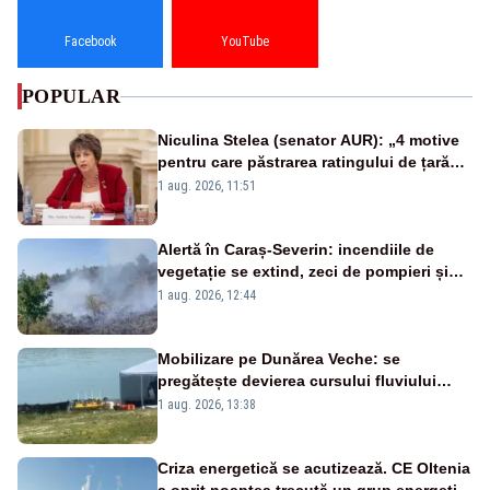
Facebook
YouTube
POPULAR
Niculina Stelea (senator AUR): „4 motive
pentru care păstrarea ratingului de țară
nu este o reușită pentru Guvernul
1 aug. 2026, 11:51
Bolojan”
Alertă în Caraș-Severin: incendiile de
vegetație se extind, zeci de pompieri și
silvicultori se luptă cu flăcările - VIDEO
1 aug. 2026, 12:44
Mobilizare pe Dunărea Veche: se
pregătește devierea cursului fluviului
către Cernavodă – VIDEO
1 aug. 2026, 13:38
Criza energetică se acutizează. CE Oltenia